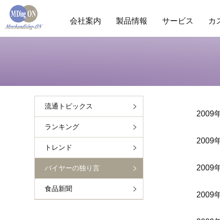
会社案内
製品情報
サービス
カ
商圏分析
POS分析
棚分析
会社概要
市
ランキ
流通トピックス
2009
ランキング
2009
トレンド
2009
バイヤーの独り言
食品新聞
2009