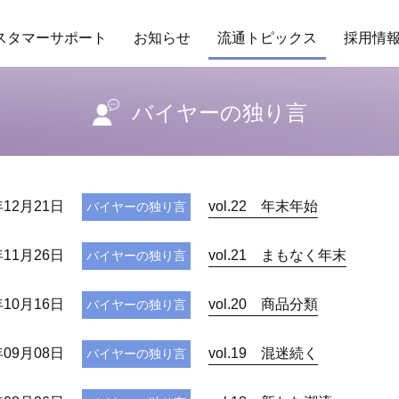
スタマーサポート
お知らせ
流通トピックス
採用情
場POSデータ
業務委託
アクセス
保守ヘルプデスクサービス
研修
商品データベース
企業理念
RDS
行動指針
その他サービ
販促カレ
ング
トレンド
バイヤーの独り言
バイヤーの独り言
年12月21日
vol.22 年末年始
バイヤーの独り言
年11月26日
vol.21 まもなく年末
バイヤーの独り言
年10月16日
vol.20 商品分類
バイヤーの独り言
年09月08日
vol.19 混迷続く
バイヤーの独り言