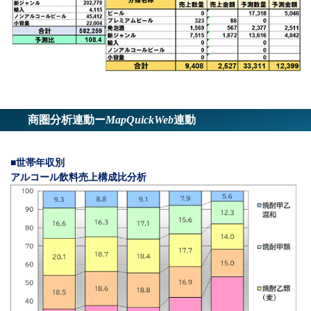
商圏分析連動ー
MapQuickWeb
連動
■世帯年収別
アルコール飲料売上構成比分析