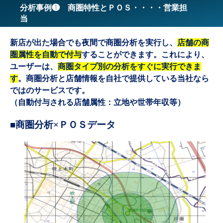
分析事例❶ 商圏特性とＰＯＳ・・・・営業担
当
新店が出た場合でも夜間で商圏分析を実行し、
店舗の商
圏属性を自動で付与
することができます。これにより、
ユーザーは、
商圏タイプ別の分析をすぐに実行できま
す
。商圏分析と店舗情報を自社で提供している当社なら
ではのサービスです。
（自動付与される店舗属性：立地や世帯年収等）
■商圏分析×ＰＯＳデータ