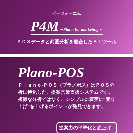
ピーフォーエム
P4M
～Plano for marketing～
ＰＯＳデータと商圏分析を融合したＢＩツール
Plano-POS
Ｐｌａｎｏ-ＰＯＳ（プラノポス）はＰＯＳ分
析に特化した、提案営業支援システムです。
複雑な分析ではなく、シンプルに着実に“売り
上げ”を上げるポイントが発見できます。
提案力の平準化と底上げ