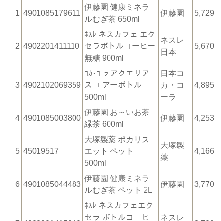
伊藤園 健康ミネラ
1
4901085179611
伊藤園
5,729
ルむぎ茶 650ml
ﾈｽﾚ ネスカフェ エク
ネスレ
2
4902201411110
セラボトルコーヒー
5,670
日本
無糖 900ml
ｺｶ･ｺｰﾗ アクエリア
日本コ
3
4902102069359
ス エアーボトル
カ・コ
4,895
500ml
ーラ
伊藤園 お～いお茶
4
4901085003800
伊藤園
4,253
緑茶 600ml
大塚製薬 ポカリス
大塚製
5
45019517
エット ペット
4,166
薬
500ml
伊藤園 健康ミネラ
6
4901085044483
伊藤園
3,770
ルむぎ茶 ペット 2L
ﾈｽﾚ ネスカフェエク
セラ ボトルコーヒ
ネスレ