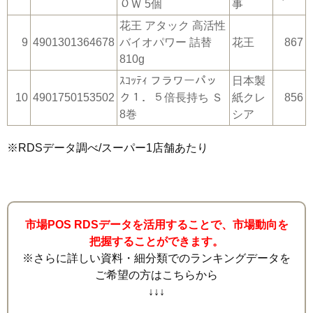
０Ｗ 5個
事
花王 アタック 高活性
9
4901301364678
バイオパワー 詰替
花王
867
810g
ｽｺｯﾃｨ フラワーパッ
日本製
10
4901750153502
ク１．５倍長持ち Ｓ
紙クレ
856
8巻
シア
※RDSデータ調べ/スーパー1店舗あたり
市場POS RDSデータを活用することで、市場動向を
把握することができます。
※さらに詳しい資料・細分類でのランキングデータを
ご希望の方はこちらから
↓↓↓