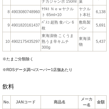
ナカジャンボ 150ml
菓
ﾔｸﾙﾄ Ｎｅｗヤクル
ヤクル
8
4903080748960
6,138
ト 65ml×10
ト本社
ﾊﾟｽｺ 超熟 食パン 6
敷島製
9
4901820161437
5,691
枚
パン
東海漬物 こくうま
東海漬
10
4902175435297
熟うま辛キムチ
5,437
物
300g
※たまご分類除く
※RDSデータ調べ/スーパー1店舗あたり
飲料
メーカ
No.
JANコード
商品名
金額
ー名