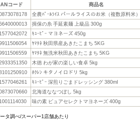
JANコード
商品名
0873078178
全農ﾊﾟｰﾙﾗｲｽ パールライスのお米（複数原料米） 
6640000013
揖保の糸 手延素麺 上級品 300g
1577042072
ｷﾕｰﾋﾟｰ マヨネーズ 450g
9911506054
ﾔﾏﾀﾈ 秋田県産あきたこまち 5KG
9911506559
ﾔﾏﾀﾈ 無洗米秋田あきたこまち 5KG
2933351350
木徳 わが家の楽しい食卓 5kg
8101250910
ﾎｸﾚﾝ キタノイロドリ 5kg
1577046261
ｷﾕｰﾋﾟｰ 深煎りごまドレッシング 380ml
0873070660
北海道ななつぼし 5kg
1001114030
味の素 ピュアセレクトマヨネーズ 400g
データ調べ/スーパー1店舗あたり