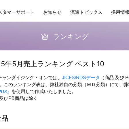
スタマーサポート
お知らせ
流通トピックス
採用情
ング
場POSデータ
業務委託
アクセス
トレンド
保守ヘルプデスクサービス
研修
商品データベース
企業理念
RDS
バイヤーの独り言
行動指針
その他サービ
販促カレ
ランキング
25年5月売上ランキング ベスト10
ーチャンダイジング・オンでは、
JICFS/RDSデータ
（商品 及び 
。このランキング表は、弊社独自の分類（ＭＤ分類）にて、弊社
POS
』
を使用して作成いたしました。
及びPB商品は除く
食品