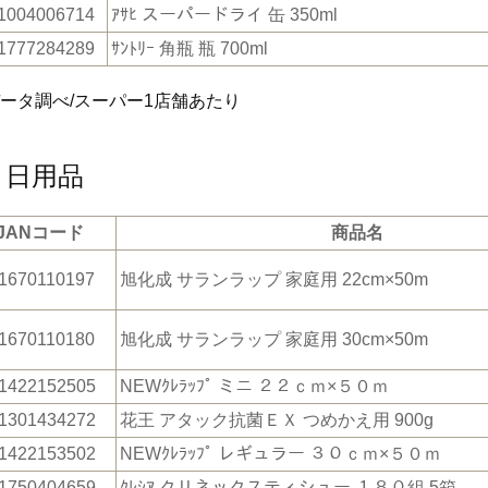
1004006714
ｱｻﾋ スーパードライ 缶 350ml
1777284289
ｻﾝﾄﾘｰ 角瓶 瓶 700ml
データ調べ/スーパー1店舗あたり
・日用品
JANコード
商品名
1670110197
旭化成 サランラップ 家庭用 22cm×50m
1670110180
旭化成 サランラップ 家庭用 30cm×50m
1422152505
NEWｸﾚﾗｯﾌﾟ ミニ ２２ｃｍ×５０ｍ
1301434272
花王 アタック抗菌ＥＸ つめかえ用 900g
1422153502
NEWｸﾚﾗｯﾌﾟ レギュラー ３０ｃｍ×５０ｍ
1750404659
ｸﾚｼｱ クリネックスティシュー １８０組 5箱