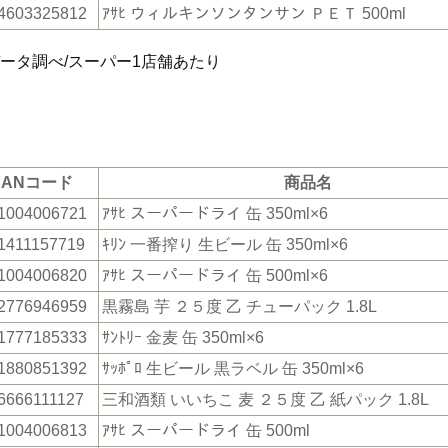
4603325812
ｱｻﾋ ウィルキンソンタンサン ＰＥＴ 500ml
データ調べ/スーパー1店舗あたり
JANコード
商品名
1004006721
ｱｻﾋ スーパードライ 缶 350ml×6
1411157719
ｷﾘﾝ 一番搾り 生ビール 缶 350ml×6
1004006820
ｱｻﾋ スーパードライ 缶 500ml×6
2776946959
黒霧島 芋 ２５度 乙 チューパック 1.8L
1777185333
ｻﾝﾄﾘｰ 金麦 缶 350ml×6
1880851392
ｻｯﾎﾟﾛ 生ビール 黒ラベル 缶 350ml×6
6666111127
三和酒類 いいちこ 麦 ２５度 乙 紙パック 1.8L
1004006813
ｱｻﾋ スーパードライ 缶 500ml