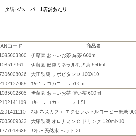
データ調べ/スーパー1店舗あたり
JANコード
商品名
1085003800
伊藤園 お～いお茶 緑茶 600ml
1085179611
伊藤園 健康ミネラルむぎ茶 650ml
7306003026
大正製薬 リポビタンＤ 100X10
2102137089
ｺｶ･ｺｰﾗ コカコーラ 700ml
1085002605
伊藤園 お～いお茶 濃い茶 600ml
2102141109
ｺｶ･ｺｰﾗ コカ・コーラ 1.5L
2201411110
ﾈｽﾚ ネスカフェ エクセラボトルコーヒー無糖 900
7035089322
大塚製薬 オロナミンＣ ドリンク 120ml×10
1777018686
ｻﾝﾄﾘｰ 天然水 ペット 2L