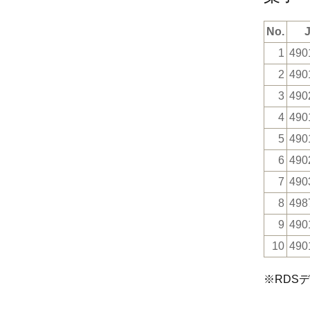
No.
1
490
2
490
3
490
4
490
5
490
6
490
7
490
8
498
9
490
10
490
※RDS