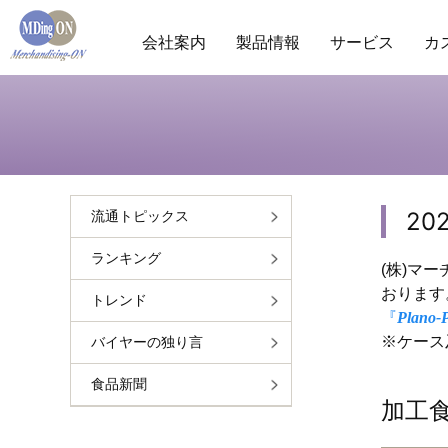
会社案内
製品情報
サービス
カ
商圏分析
POS分析
棚分析
会社概要
ランキ
市
20
流通トピックス
ランキング
(株)マ
おります
トレンド
『
Plano-
※ケース
バイヤーの独り言
食品新聞
加工