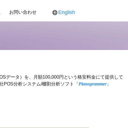
報
お問い合わせ
English
ス
ンダー
食品新聞
役員紹介
各製品対応表
各製品ご提供価格
POSデータ）を、月額100,000円という格安料金にて提供して
POS分析システム/棚割分析ソフト
『
Planogrammer
』