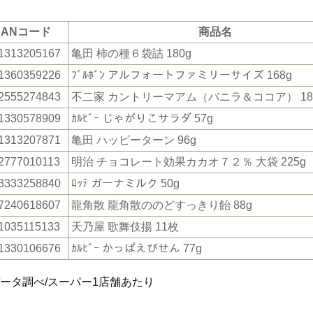
JANコード
商品名
1313205167
亀田 柿の種６袋詰 180g
1360359226
ﾌﾞﾙﾎﾞﾝ アルフォートファミリーサイズ 168g
2555274843
不二家 カントリーマアム（バニラ＆ココア） 1
1330578909
ｶﾙﾋﾞｰ じゃがりこサラダ 57g
1313207871
亀田 ハッピーターン 96g
2777010113
明治 チョコレート効果カカオ７２％ 大袋 225g
3333258840
ﾛｯﾃ ガーナミルク 50g
7240618607
龍角散 龍角散ののどすっきり飴 88g
1035115133
天乃屋 歌舞伎揚 11枚
1330106676
ｶﾙﾋﾞｰ かっぱえびせん 77g
データ調べ/スーパー1店舗あたり