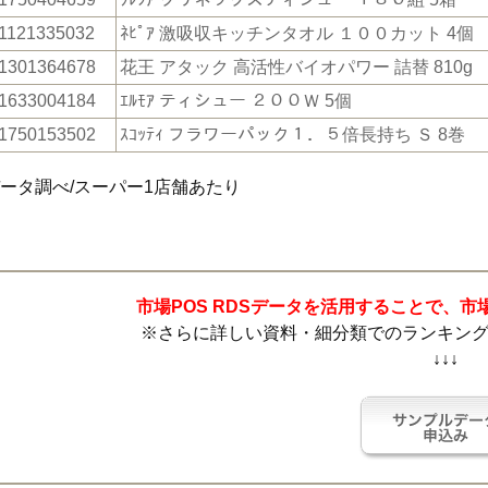
1121335032
ﾈﾋﾟｱ 激吸収キッチンタオル １００カット 4個
1301364678
花王 アタック 高活性バイオパワー 詰替 810g
1633004184
ｴﾙﾓｱ ティシュー ２００Ｗ 5個
1750153502
ｽｺｯﾃｨ フラワーパック１．５倍長持ち Ｓ 8巻
データ調べ/スーパー1店舗あたり
市場POS RDSデータを活用することで、
※さらに詳しい資料・細分類でのランキン
↓↓↓