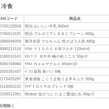
・冷食
JANコード
商品名
2705126558
明治 おいしい牛乳 900ml
2705011625
明治 ブルガリアＬＢ８１プレーン 400g
1990044059
東洋水産 マルちゃん 焼そば３人前 480g
3080211518
ﾔｸﾙﾄ Ｙ１０００ ６本マルチ 110ml×6
1160010143
ﾀｶﾉﾌｰｽﾞ おかめ 極小粒ミニ３ 50g×3
3080748960
ﾔｸﾙﾄ Ｎｅｗヤクルト 65ml×10
1820161437
ﾊﾟｽｺ 超熟 食パン 6枚
2175435297
東海漬物 こくうま熟うま辛キムチ 300g
3110002222
ﾔﾏｻﾞｷ ロイヤルブレッド 6枚
2106012061
Mizkan 金のつぶ たまご醤油たれ 40g×3
分類除く