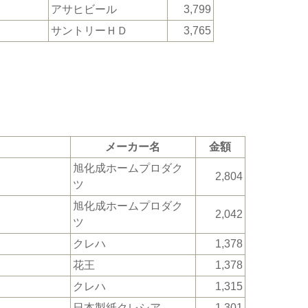
アサヒビール
3,799
サントリーＨＤ
3,765
メーカー名
金額
旭化成ホームプロダク
2,804
ツ
旭化成ホームプロダク
2,042
ツ
クレハ
1,378
花王
1,378
クレハ
1,315
日本製紙クレシア
1,301