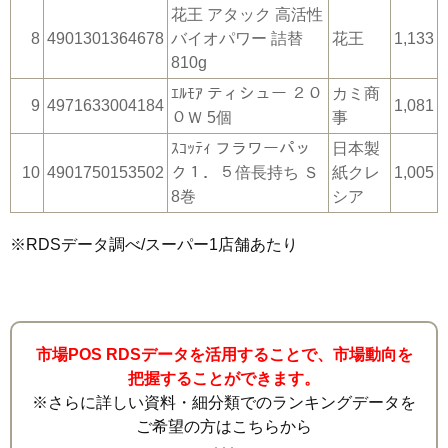
花王 アタック 高活性
8
4901301364678
バイオパワー 詰替
花王
1,133
810g
ｴﾙﾓｱ ティシュー ２０
カミ商
9
4971633004184
1,081
０Ｗ 5個
事
ｽｺｯﾃｨ フラワーパッ
日本製
10
4901750153502
ク１．５倍長持ち Ｓ
紙クレ
1,005
8巻
シア
※RDSデータ調べ/スーパー1店舗あたり
市場POS RDSデータを活用することで、市場動向を
把握することができます。
※さらに詳しい資料・細分類でのランキングデータを
ご希望の方はこちらから