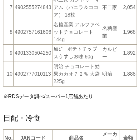
7
4902555274843
アム（バニラ＆ココ
不二家
2,054
ア） 18枚
名糖産業 アルファベ
名糖産
8
4902757161606
ットチョコレート
1,968
業
144g
ｶﾙﾋﾞｰ ポテトチップ
カルビ
9
4901330504250
1,892
スうすしお味 60g
ー
明治 チョコレート効
10
4902777010113
果カカオ７２％ 大袋
明治
1,888
225g
※RDSデータ調べ/スーパー1店舗あたり
日配・冷食
メーカ
No.
JANコード
商品名
金額