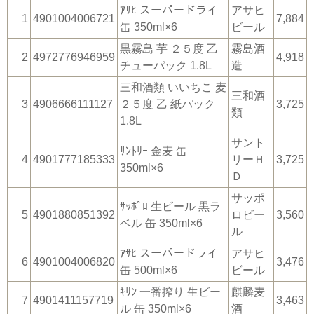
ｱｻﾋ スーパードライ
アサヒ
1
4901004006721
7,884
缶 350ml×6
ビール
黒霧島 芋 ２５度 乙
霧島酒
2
4972776946959
4,918
チューパック 1.8L
造
三和酒類 いいちこ 麦
三和酒
3
4906666111127
２５度 乙 紙パック
3,725
類
1.8L
サント
ｻﾝﾄﾘｰ 金麦 缶
4
4901777185333
リーＨ
3,725
350ml×6
Ｄ
サッポ
ｻｯﾎﾟﾛ 生ビール 黒ラ
5
4901880851392
ロビー
3,560
ベル 缶 350ml×6
ル
ｱｻﾋ スーパードライ
アサヒ
6
4901004006820
3,476
缶 500ml×6
ビール
ｷﾘﾝ 一番搾り 生ビー
麒麟麦
7
4901411157719
3,463
ル 缶 350ml×6
酒