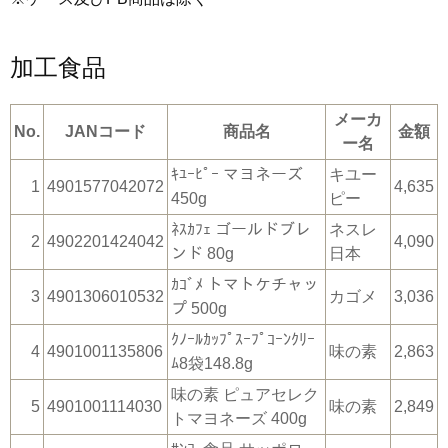
加工食品
メーカ
No.
JANコード
商品名
金額
ー名
ｷﾕｰﾋﾟｰ マヨネーズ
キユー
1
4901577042072
4,635
450g
ピー
ﾈｽｶﾌｪ ゴールドブレ
ネスレ
2
4902201424042
4,090
ンド 80g
日本
ｶｺﾞﾒ トマトケチャッ
3
4901306010532
カゴメ
3,036
プ 500g
ｸﾉｰﾙｶｯﾌﾟｽｰﾌﾟｺｰﾝｸﾘｰ
4
4901001135806
味の素
2,863
ﾑ8袋148.8g
味の素 ピュアセレク
5
4901001114030
味の素
2,849
トマヨネーズ 400g