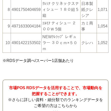
ｸﾚｼｱ クリネックステ
日本製
8
4901750404659
ィシュー １８０組 5
紙クレ
1,071
箱
シア
ｴﾙﾓｱ ティシュー ２
カミ商
9
4971633004184
1,054
００Ｗ 5個
事
NEWｸﾚﾗｯﾌﾟ レギュ
10
4901422153502
ラー ３０ｃｍ×５０
クレハ
1,052
ｍ
※RDSデータ調べ/スーパー1店舗あたり
市場POS RDSデータを活用することで、市場動向を
把握することができます。
※さらに詳しい資料・細分類でのランキングデータを
ご希望の方はこちらから