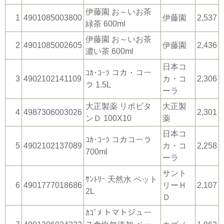
伊藤園 お～いお茶
1
4901085003800
伊藤園
2,537
緑茶 600ml
伊藤園 お～いお茶
2
4901085002605
伊藤園
2,436
濃い茶 600ml
日本コ
ｺｶ･ｺｰﾗ コカ・コー
3
4902102141109
カ・コ
2,306
ラ 1.5L
ーラ
大正製薬 リポビタ
大正製
4
4987306003026
2,301
ンＤ 100X10
薬
日本コ
ｺｶ･ｺｰﾗ コカコーラ
5
4902102137089
カ・コ
2,258
700ml
ーラ
サント
ｻﾝﾄﾘｰ 天然水 ペット
6
4901777018686
リーＨ
2,107
2L
Ｄ
ｶｺﾞﾒ トマトジュー