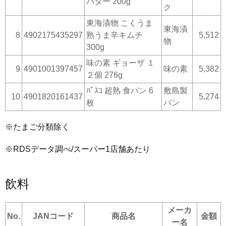
バター 200g
ク
東海漬物 こくうま
東海漬
8
4902175435297
熟うま辛キムチ
5,512
物
300g
味の素 ギョーザ １
9
4901001397457
味の素
5,382
２個 276g
ﾊﾟｽｺ 超熟 食パン 6
敷島製
10
4901820161437
5,274
枚
パン
※たまご分類除く
※RDSデータ調べ/スーパー1店舗あたり
飲料
メーカ
No.
JANコード
商品名
金額
ー名