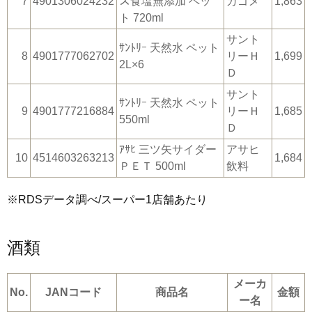
7
4901306024232
ス食塩無添加 ペッ
カゴメ
1,863
ト 720ml
サント
ｻﾝﾄﾘｰ 天然水 ペット
8
4901777062702
リーＨ
1,699
2L×6
Ｄ
サント
ｻﾝﾄﾘｰ 天然水 ペット
9
4901777216884
リーＨ
1,685
550ml
Ｄ
ｱｻﾋ 三ツ矢サイダー
アサヒ
10
4514603263213
1,684
ＰＥＴ 500ml
飲料
※RDSデータ調べ/スーパー1店舗あたり
酒類
メーカ
No.
JANコード
商品名
金額
ー名