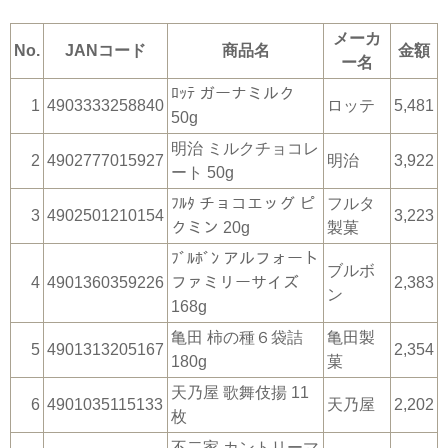
メーカ
No.
JANコード
商品名
金額
ー名
ﾛｯﾃ ガーナミルク
1
4903333258840
ロッテ
5,481
50g
明治 ミルクチョコレ
2
4902777015927
明治
3,922
ート 50g
ﾌﾙﾀ チョコエッグ ピ
フルタ
3
4902501210154
3,223
クミン 20g
製菓
ﾌﾞﾙﾎﾞﾝ アルフォート
ブルボ
4
4901360359226
ファミリーサイズ
2,383
ン
168g
亀田 柿の種６袋詰
亀田製
5
4901313205167
2,354
180g
菓
天乃屋 歌舞伎揚 11
6
4901035115133
天乃屋
2,202
枚
不二家 カントリーマ