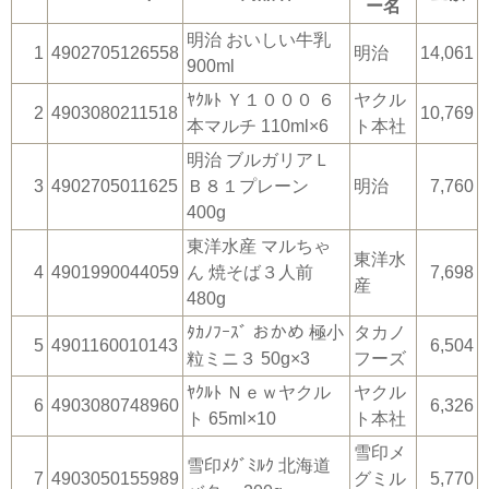
ー名
明治 おいしい牛乳
1
4902705126558
明治
14,061
900ml
ﾔｸﾙﾄ Ｙ１０００ ６
ヤクル
2
4903080211518
10,769
本マルチ 110ml×6
ト本社
明治 ブルガリアＬ
3
4902705011625
Ｂ８１プレーン
明治
7,760
400g
東洋水産 マルちゃ
東洋水
4
4901990044059
ん 焼そば３人前
7,698
産
480g
ﾀｶﾉﾌｰｽﾞ おかめ 極小
タカノ
5
4901160010143
6,504
粒ミニ３ 50g×3
フーズ
ﾔｸﾙﾄ Ｎｅｗヤクル
ヤクル
6
4903080748960
6,326
ト 65ml×10
ト本社
雪印メ
雪印ﾒｸﾞﾐﾙｸ 北海道
7
4903050155989
グミル
5,770