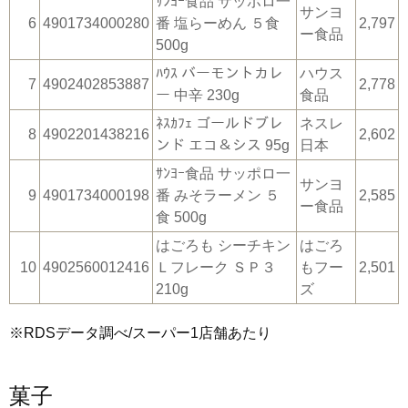
ｻﾝﾖｰ食品 サッポロ一
サンヨ
6
4901734000280
番 塩らーめん ５食
2,797
ー食品
500g
ﾊｳｽ バーモントカレ
ハウス
7
4902402853887
2,778
ー 中辛 230g
食品
ﾈｽｶﾌｪ ゴールドブレ
ネスレ
8
4902201438216
2,602
ンド エコ＆シス 95g
日本
ｻﾝﾖｰ食品 サッポロ一
サンヨ
9
4901734000198
番 みそラーメン ５
2,585
ー食品
食 500g
はごろも シーチキン
はごろ
10
4902560012416
Ｌフレーク ＳＰ３
もフー
2,501
210g
ズ
※RDSデータ調べ/スーパー1店舗あたり
菓子