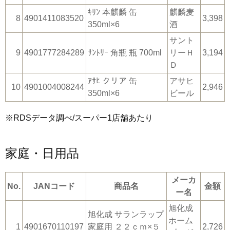
ｷﾘﾝ 本麒麟 缶
麒麟麦
8
4901411083520
3,398
350ml×6
酒
サント
9
4901777284289
ｻﾝﾄﾘｰ 角瓶 瓶 700ml
リーＨ
3,194
Ｄ
ｱｻﾋ クリア 缶
アサヒ
10
4901004008244
2,946
350ml×6
ビール
※RDSデータ調べ/スーパー1店舗あたり
家庭・日用品
メーカ
No.
JANコード
商品名
金額
ー名
旭化成
旭化成 サランラップ
ホーム
1
4901670110197
家庭用 ２２ｃｍ×５
2,726