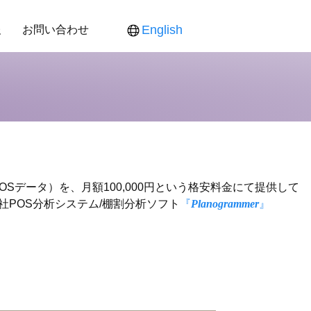
報
お問い合わせ
English
ス
ンダー
食品新聞
役員紹介
各製品対応表
各製品ご提供価格
POSデータ）を、月額100,000円という格安料金にて提供して
POS分析システム/棚割分析ソフト
『
Planogrammer
』