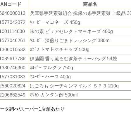
JANコード
商品名
6640000013
兵庫県手延素麺組合 揖保の糸手延素麺 上級品 30
1577042072
ｷﾕｰﾋﾟｰ マヨネーズ 450g
1001114030
味の素 ピュアセレクトマヨネーズ 400g
1577046261
ｷﾕｰﾋﾟｰ 深煎りごまドレッシング 380ml
1306010532
ｶｺﾞﾒ トマトケチャップ 500g
1085617786
伊藤園 香り薫るむぎ茶ティーバッグ 54袋
1330746360
ｶﾙﾋﾞｰ フルグラ 750g
1577031083
ｷﾕｰﾋﾟｰ ハーフ 400g
2560020824
はごろも シーチキンマイルド ＳＰ３ 210g
2106662549
ﾐﾂｶﾝ カンタン酢 500ml
データ調べ/スーパー1店舗あたり