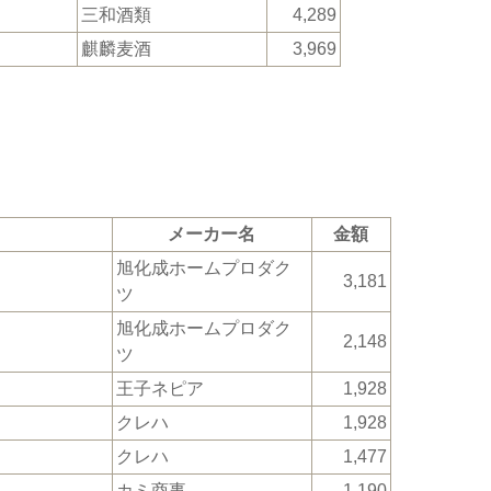
三和酒類
4,289
麒麟麦酒
3,969
メーカー名
金額
旭化成ホームプロダク
3,181
ツ
旭化成ホームプロダク
2,148
ツ
王子ネピア
1,928
クレハ
1,928
クレハ
1,477
カミ商事
1,190