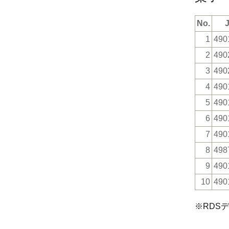
No.
1
490
2
490
3
490
4
490
5
490
6
490
7
490
8
498
9
490
10
490
※RDS