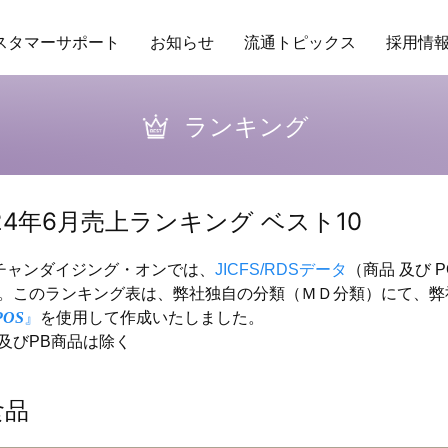
スタマーサポート
お知らせ
流通トピックス
採用情
ング
場POSデータ
業務委託
アクセス
トレンド
保守ヘルプデスクサービス
研修
商品データベース
企業理念
RDS
バイヤーの独り言
行動指針
その他サービ
販促カレ
ランキング
24年6月売上ランキング ベスト10
ーチャンダイジング・オンでは、
JICFS/RDSデータ
（商品 及び 
。このランキング表は、弊社独自の分類（ＭＤ分類）にて、弊社
POS
』
を使用して作成いたしました。
及びPB商品は除く
食品