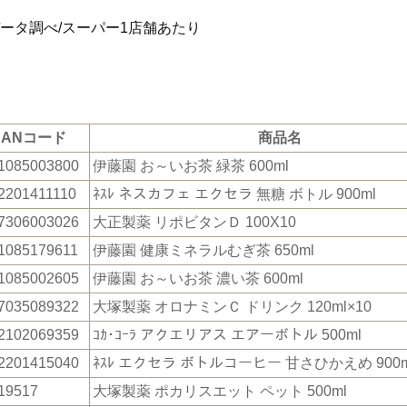
データ調べ/スーパー1店舗あたり
JANコード
商品名
1085003800
伊藤園 お～いお茶 緑茶 600ml
2201411110
ﾈｽﾚ ネスカフェ エクセラ 無糖 ボトル 900ml
7306003026
大正製薬 リポビタンＤ 100X10
1085179611
伊藤園 健康ミネラルむぎ茶 650ml
1085002605
伊藤園 お～いお茶 濃い茶 600ml
7035089322
大塚製薬 オロナミンＣ ドリンク 120ml×10
2102069359
ｺｶ･ｺｰﾗ アクエリアス エアーボトル 500ml
2201415040
ﾈｽﾚ エクセラ ボトルコーヒー 甘さひかえめ 900m
19517
大塚製薬 ポカリスエット ペット 500ml