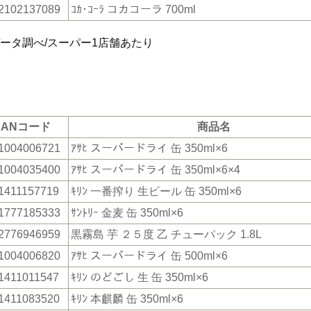
2102137089
ｺｶ･ｺｰﾗ コカコーラ 700ml
データ調べ/スーパー1店舗あたり
JANコード
商品名
1004006721
ｱｻﾋ スーパードライ 缶 350ml×6
1004035400
ｱｻﾋ スーパードライ 缶 350ml×6×4
1411157719
ｷﾘﾝ 一番搾り 生ビール 缶 350ml×6
1777185333
ｻﾝﾄﾘｰ 金麦 缶 350ml×6
2776946959
黒霧島 芋 ２５度 乙 チューパック 1.8L
1004006820
ｱｻﾋ スーパードライ 缶 500ml×6
1411011547
ｷﾘﾝ のどごし 生 缶 350ml×6
1411083520
ｷﾘﾝ 本麒麟 缶 350ml×6