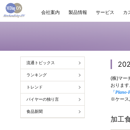
会社案内
製品情報
サービス
カ
商圏分析
POS分析
棚分析
会社概要
ランキ
市
20
流通トピックス
ランキング
(株)マ
おります
トレンド
『
Plano-
※ケース
バイヤーの独り言
食品新聞
加工