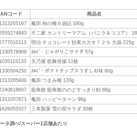
JANコード
商品名
1313205167
亀田 柿の種６袋詰 180g
2555274843
不二家 カントリーマアム（バニラ＆ココア） 1
2777010113
明治 チョコレート効果カカオ７２％ 大袋 225g
1330578909
ｶﾙﾋﾞｰ じゃがりこサラダ 57g
1035115133
天乃屋 歌舞伎揚 11枚
1330504250
ｶﾙﾋﾞｰ ポテトチップスうすしお味 60g
1313205600
亀田 つまみ種 120g
7240618607
龍角散 龍角散ののどすっきり飴 88g
1313207871
亀田 ハッピーターン 96g
1626055527
三幸製菓 雪の宿サラダ 20枚
データ調べ/スーパー1店舗あたり