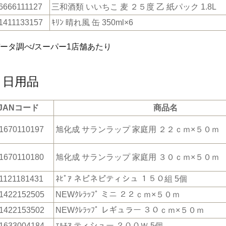
6666111127
三和酒類 いいちこ 麦 ２５度 乙 紙パック 1.8L
1411133157
ｷﾘﾝ 晴れ風 缶 350ml×6
データ調べ/スーパー1店舗あたり
・日用品
JANコード
商品名
1670110197
旭化成 サランラップ 家庭用 ２２ｃｍ×５０ｍ
1670110180
旭化成 サランラップ 家庭用 ３０ｃｍ×５０ｍ
1121181431
ﾈﾋﾟｱ ネピネピティシュ １５０組 5個
1422152505
NEWｸﾚﾗｯﾌﾟ ミニ ２２ｃｍ×５０ｍ
1422153502
NEWｸﾚﾗｯﾌﾟ レギュラー ３０ｃｍ×５０ｍ
1633004184
ｴﾙﾓｱ ティシュー ２００Ｗ 5個