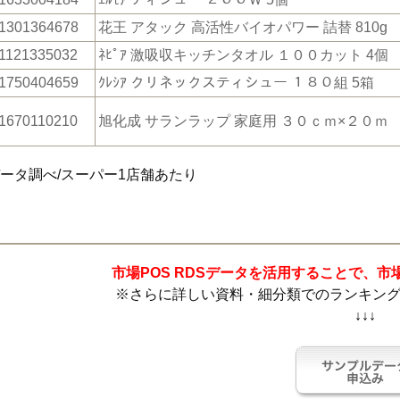
1301364678
花王 アタック 高活性バイオパワー 詰替 810g
1121335032
ﾈﾋﾟｱ 激吸収キッチンタオル １００カット 4個
1750404659
ｸﾚｼｱ クリネックスティシュー １８０組 5箱
1670110210
旭化成 サランラップ 家庭用 ３０ｃｍ×２０ｍ
データ調べ/スーパー1店舗あたり
市場POS RDSデータを活用することで、
※さらに詳しい資料・細分類でのランキン
↓↓↓