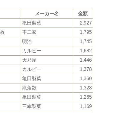
メーカー名
金額
亀田製菓
2,927
8枚
不二家
1,795
明治
1,745
カルビー
1,682
天乃屋
1,446
カルビー
1,378
亀田製菓
1,360
龍角散
1,328
亀田製菓
1,265
三幸製菓
1,169