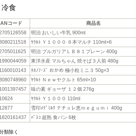
・冷食
JANコード
商品名
2705126558
明治 おいしい牛乳 900ml
3080211518
ﾔｸﾙﾄ Ｙ１０００ ６本マルチ 110ml×6
2705011625
明治 ブルガリアＬＢ８１プレーン 400g
1990044059
東洋水産 マルちゃん 焼そば３人前 480g
1160010143
ﾀｶﾉﾌｰｽﾞ おかめ 極小粒ミニ３ 50g×3
3080748960
ﾔｸﾙﾄ Ｎｅｗヤクルト 65ml×10
1001397457
味の素 ギョーザ １２個 276g
10624
ﾔｸﾙﾄ Ｙ１０００ 110ml
12877
雪印ﾒｸﾞﾐﾙｸ ナチュレ恵ｍｅｇｕｍｉ 400g
1820161437
ﾊﾟｽｺ 超熟 食パン 6枚
分類除く