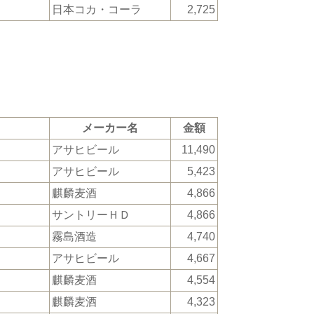
日本コカ・コーラ
2,725
メーカー名
金額
アサヒビール
11,490
アサヒビール
5,423
麒麟麦酒
4,866
サントリーＨＤ
4,866
霧島酒造
4,740
アサヒビール
4,667
麒麟麦酒
4,554
麒麟麦酒
4,323