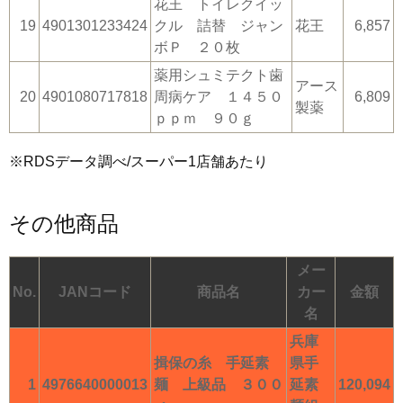
花王 トイレクイッ
19
4901301233424
クル 詰替 ジャン
花王
6,857
ボＰ ２０枚
薬用シュミテクト歯
アース
20
4901080717818
周病ケア １４５０
6,809
製薬
ｐｐｍ ９０ｇ
※RDSデータ調べ/スーパー1店舗あたり
その他商品
メー
No.
JANコード
商品名
カー
金額
名
兵庫
揖保の糸 手延素
県手
1
4976640000013
麺 上級品 ３００
延素
120,094