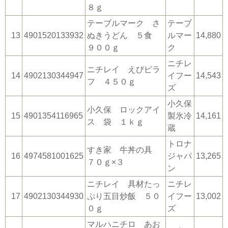
８ｇ
テーブルマーク さ
テーブ
13
4901520133932
ぬきうどん ５食
ルマー
14,880
９００ｇ
ク
ニチレ
ニチレイ えびピラ
14
4902130344947
イフー
14,543
フ ４５０ｇ
ズ
小久保
小久保 ロックアイ
15
4901354116965
製氷冷
14,161
ス 袋 １ｋｇ
蔵
トロナ
すき家 牛丼の具
16
4974581001625
ジャパ
13,265
７０ｇ×３
ン
ニチレイ 具材たっ
ニチレ
17
4902130344930
ぷり五目炒飯 ５０
イフー
13,002
０ｇ
ズ
マルハニチロ あお