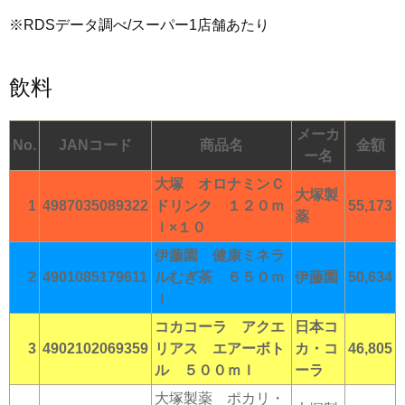
※RDSデータ調べ/スーパー1店舗あたり
飲料
メーカ
No.
JANコード
商品名
金額
ー名
大塚 オロナミンＣ
大塚製
1
4987035089322
ドリンク １２０ｍ
55,173
薬
ｌ×１０
伊藤園 健康ミネラ
2
4901085179611
ルむぎ茶 ６５０ｍ
伊藤園
50,634
ｌ
コカコーラ アクエ
日本コ
3
4902102069359
リアス エアーボト
カ・コ
46,805
ル ５００ｍｌ
ーラ
大塚製薬 ポカリ・