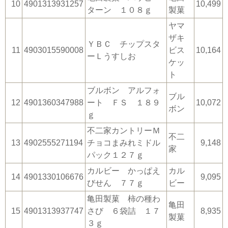
10
4901313931257
10,499
ターン １０８ｇ
製菓
ヤマ
ザキ
ＹＢＣ チップスタ
11
4903015590008
ビス
10,164
ーＬうすしお
ケッ
ト
ブルボン アルフォ
ブル
12
4901360347988
ート ＦＳ １８９
10,072
ボン
ｇ
不二家カントリーＭ
不二
13
4902555271194
チョコまみれミドル
9,148
家
パック１２７ｇ
カルビー かっぱえ
カル
14
4901330106676
9,095
びせん ７７ｇ
ビー
亀田製菓 柿の種わ
亀田
15
4901313937747
さび ６袋詰 １７
8,935
製菓
３ｇ