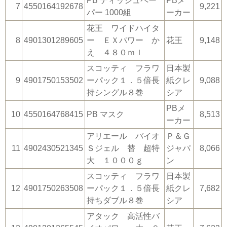
PB ティッシュペー
PBメ
7
4550164192678
9,221
パー 1000組
ーカー
花王 ワイドハイタ
8
4901301289605
ー ＥＸパワー か
花王
9,148
え ４８０ｍｌ
スコッティ フラワ
日本製
9
4901750153502
ーパック１．５倍長
紙クレ
9,088
持シングル８巻
シア
PBメ
10
4550164768415
PB マスク
8,513
ーカー
アリエール バイオ
Ｐ＆Ｇ
11
4902430521345
Ｓジェル 替 超特
ジャパ
8,066
大 １０００ｇ
ン
スコッティ フラワ
日本製
12
4901750263508
ーパック１．５倍長
紙クレ
7,682
持ちダブル８巻
シア
アタック 高活性バ