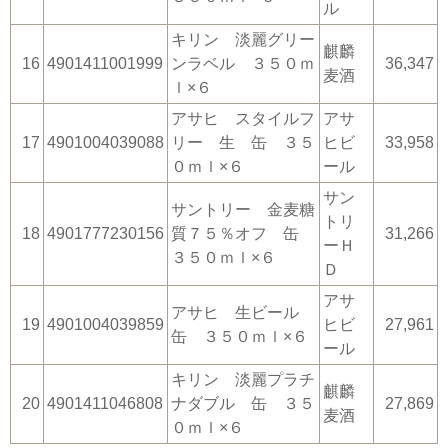
ル
キリン 淡麗グリー
麒麟
16
4901411001999
ンラベル ３５０ｍ
36,347
麦酒
ｌ×６
アサヒ スタイルフ
アサ
17
4901004039088
リー 生 缶 ３５
ヒビ
33,958
０ｍｌ×６
ール
サン
サントリー 金麦糖
トリ
18
4901777230156
質７５％オフ 缶
31,266
ーＨ
３５０ｍｌ×６
Ｄ
アサ
アサヒ 生ビール
19
4901004039859
ヒビ
27,961
缶 ３５０ｍｌ×６
ール
キリン 淡麗プラチ
麒麟
20
4901411046808
ナダブル 缶 ３５
27,869
麦酒
０ｍｌ×６