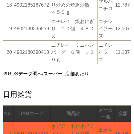
マルハ
18
4902165167672
り炒めの焼豚炒飯
12,767
ニチロ
４５０ｇ
ニチレイ 焼おにぎ
ニチレ
19
4902130336959
り １０個 ４８０
イフー
12,507
ｇ
ズ
ニチレイ ミニハン
ニチレ
20
4902130390418
バーグ ６個 １２
イフー
11,137
６ｇ
ズ
※RDSデータ調べ/スーパー1店舗あたり
日用雑貨
メーカ
No.
JANコード
商品名
金額
ー名
ネピア ネピネピテ
王子ネ
1
4901121181431
ィシュ １５０組
18,295