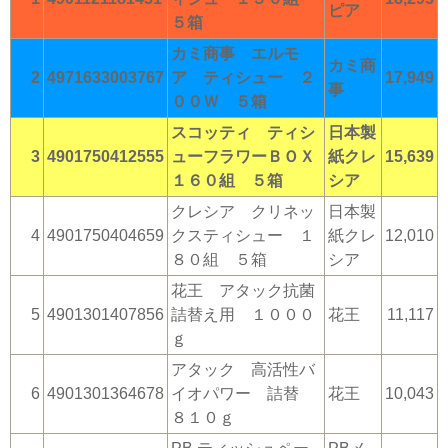
ピア
５箱
カミ商事 エルモ
カミ商
2
4971633003767
ア ティシュー ２
17,949
事
００Ｗ ５箱
スコッティ ティシ
日本製
3
4901750412555
ューフラワーＢＯＸ
紙クレ
15,639
１６０組 ５箱
シア
クレシア クリネッ
日本製
4
4901750404659
クスティシュー １
紙クレ
12,010
８０組 ５箱
シア
花王 アタック抗菌
5
4901301407856
詰替え用 １０００
花王
11,117
ｇ
アタック 高活性バ
6
4901301364678
イオパワー 詰替
花王
10,043
８１０ｇ