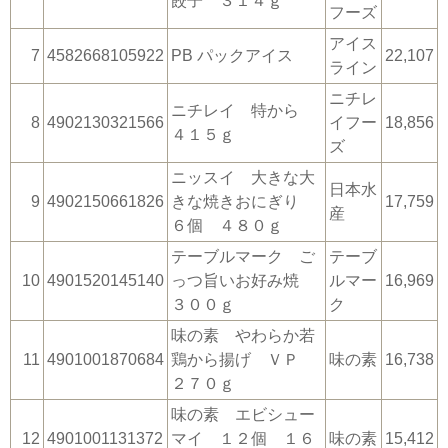
餃子 ３１４ｇ
フーズ
アイス
7
4582668105922
PB パックアイス
22,107
ライン
ニチレ
ニチレイ 特から
8
4902130321566
イフー
18,856
４１５ｇ
ズ
ニッスイ 大きな大
日本水
9
4902150661826
きな焼きおにぎり
17,759
産
６個 ４８０ｇ
テーブルマーク ご
テーブ
10
4901520145140
っつ旨いお好み焼
ルマー
16,969
３００ｇ
ク
味の素 やわらか若
11
4901001870684
鶏から揚げ ＶＰ
味の素
16,738
２７０ｇ
味の素 エビシュー
12
4901001131372
マイ １２個 １６
味の素
15,412