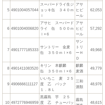
スーパードライ生ジ
アサ
5
4901004057044
ョッキ缶 ３４０ｍ
ヒビ
62,053
ｌ
ール
アサヒ スーパード
アサ
6
4901004006820
ライ 缶 ５００ｍ
ヒビ
57,292
ｌ×６
ール
サン
サントリー 金麦
トリ
7
4901777185333
49,968
缶 ３５０ｍｌ×６
ーＨ
Ｄ
キリン 本麒麟
麒麟
8
4901411083520
49,779
缶 ３５０ｍｌ×６
麦酒
いいちこ 麦 ２５
三和
9
4906666111127
度 乙 パック
48,976
酒類
１．８Ｌ
黒霧島 芋 ２５
霧島
10
4972776946959
度 乙 チューパッ
48,615