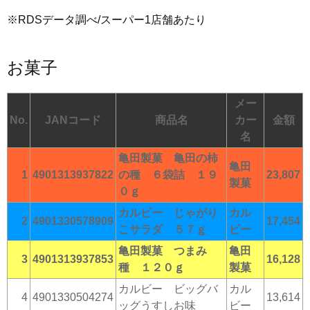
※RDSデータ調べ/スーパー1店舗あたり
お菓子
メー
No.
JANコード
商品名
カー
金額
名
亀田製菓 亀田の柿
亀田
1
4901313937822
の種 ６袋詰 １９
23,807
製菓
０ｇ
カルビー じゃがり
カル
2
4901330578909
17,454
こサラダ ５７ｇ
ビー
亀田製菓 つまみ
亀田
3
4901313937853
16,128
種 １２０ｇ
製菓
カルビー ビッグバ
カル
4
4901330504274
13,614
ッグうすしお味
ビー