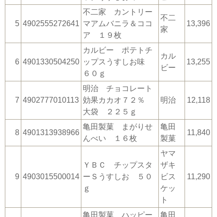
不二家 カントリー
不二
5
4902555272641
マアムバニラ＆ココ
13,396
家
ア １９枚
カルビー ポテトチ
カル
6
4901330504250
ップスうすしお味
13,255
ビー
６０ｇ
明治 チョコレート
7
4902777010113
効果カカオ７２％
明治
12,118
大袋 ２２５ｇ
亀田製菓 まがりせ
亀田
8
4901313938966
11,840
んべい １６枚
製菓
ヤマ
ＹＢＣ チップスタ
ザキ
9
4903015500014
ーＳうすしお ５０
ビス
11,290
ｇ
ケッ
ト
亀田製菓 ハッピー
亀田