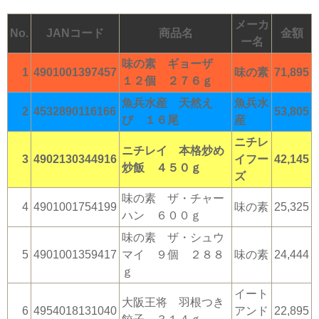
メーカ
No.
JANコード
商品名
金額
ー名
味の素 ギョーザ
1
4901001397457
味の素
71,895
１２個 ２７６ｇ
魚兵水産 天然え
魚兵水
2
4532890116166
53,805
び １６尾
産
ニチレ
ニチレイ 本格炒め
3
4902130344916
イフー
42,145
炒飯 ４５０ｇ
ズ
味の素 ザ・チャー
4
4901001754199
味の素
25,325
ハン ６００ｇ
味の素 ザ・シュウ
5
4901001359417
マイ ９個 ２８８
味の素
24,444
ｇ
イート
大阪王将 羽根つき
6
4954018131040
アンド
22,895