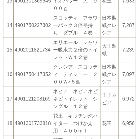
13
4901301365545
イオパワー 大 ９
花王
7,633
００ｇ
スコッティ フラワ
日本製
14
4901750227302
ーパック３倍長持
紙クレ
7,287
ち ダブル ４巻
シア
エリエール シャワ
大王製
15
4902011821734
ー吸水力２倍のトイ
7,239
紙
レットＷ１２巻
クレシア スコッテ
日本製
16
4901750417352
ィ ティシュー ２
紙クレ
7,097
００Ｗ×５個
シア
ネピア ネピアネピ
王子ネ
17
4901121208169
ネピトイレット シ
6,972
ピア
ングル １２巻
花王 キッチン泡ハ
18
4901301733818
イター つけかえ
花王
6,956
用 ４００ｍｌ