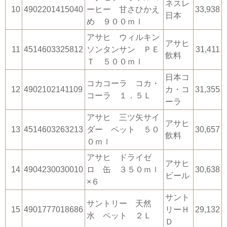
ネスレ
10
4902201415040
ーヒー 甘さひかえ
33,938
日本
め ９００ｍｌ
アサヒ ウィルキン
アサヒ
11
4514603325812
ソンタンサン ＰＥ
31,411
飲料
Ｔ ５００ｍｌ
日本コ
コカコーラ コカ・
12
4902102141109
カ・コ
31,355
コーラ １．５Ｌ
ーラ
アサヒ 三ツ矢サイ
アサヒ
13
4514603263213
ダー ペット ５０
30,657
飲料
０ｍｌ
アサヒ ドライゼ
アサヒ
14
4904230030010
ロ 缶 ３５０ｍｌ
30,638
ビール
×６
サント
サントリー 天然
15
4901777018686
リーＨ
29,132
水 ペット ２Ｌ
Ｄ