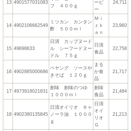
13
4901577031083
ーピ
24,711
フ ４００ｇ
ー
Ｍｉ
ミツカン カンタン
14
4902106662549
ｚｋ
23,960
酢 ５００ｍｌ
ａｎ
日清 カップヌード
日清
15
49698633
ル シーフードヌー
22,758
食品
ドル ７５ｇ
まる
ペヤング ソースや
16
4902885000686
か食
21,717
きそば １２０ｇ
品
創味 創味のつゆ
創味
17
4973918021831
21,484
１０００ｍｌ
食品
日清
日清オイリオ キャ
オイ
18
4902380135845
ノーラ油 １０００
21,213
リオ
ｇ
Ｇ