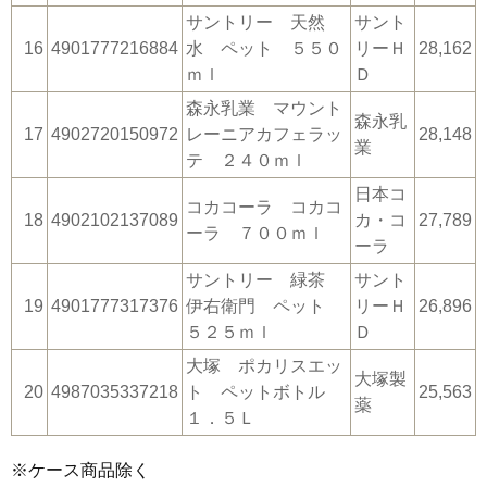
サントリー 天然
サント
16
4901777216884
水 ペット ５５０
リーＨ
28,162
ｍｌ
Ｄ
森永乳業 マウント
森永乳
17
4902720150972
レーニアカフェラッ
28,148
業
テ ２４０ｍｌ
日本コ
コカコーラ コカコ
18
4902102137089
カ・コ
27,789
ーラ ７００ｍｌ
ーラ
サントリー 緑茶
サント
19
4901777317376
伊右衛門 ペット
リーＨ
26,896
５２５ｍｌ
Ｄ
大塚 ポカリスエッ
大塚製
20
4987035337218
ト ペットボトル
25,563
薬
１．５Ｌ
※ケース商品除く