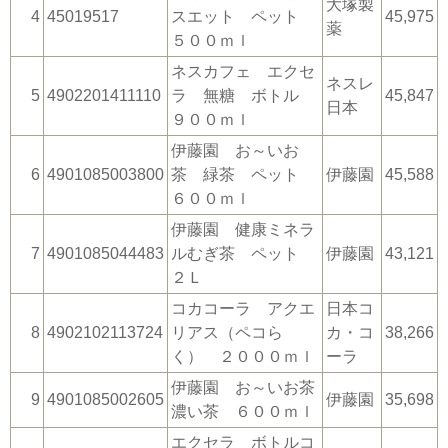
大塚製
4
45019517
スエット ペット
45,975
薬
５００ｍｌ
ネスカフェ エクセ
ネスレ
5
4902201411110
ラ 無糖 ボトル
45,847
日本
９００ｍｌ
伊藤園 お～いお
6
4901085003800
茶 緑茶 ペット
伊藤園
45,588
６００ｍｌ
伊藤園 健康ミネラ
7
4901085044483
ルむぎ茶 ペット
伊藤園
43,121
２Ｌ
コカコーラ アクエ
日本コ
8
4902102113724
リアス（ペコら
カ・コ
38,266
く） ２０００ｍｌ
ーラ
伊藤園 お～いお茶
9
4901085002605
伊藤園
35,698
濃い茶 ６００ｍｌ
エクセラ ボトルコ