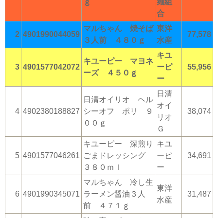
ｇ
麺組
合
マルちゃん 焼そば
東洋
2
4901990044059
77,578
３人前 ４８０ｇ
水産
キユ
キユーピー マヨネ
3
4901577042072
ーピ
55,956
ーズ ４５０ｇ
ー
日清
日清オイリオ ヘル
オイ
4
4902380188827
シーオフ ポリ ９
38,074
リオ
００ｇ
Ｇ
キユーピー 深煎り
キユ
5
4901577046261
ごまドレッシング
ーピ
34,691
３８０ｍｌ
ー
マルちゃん 冷し生
東洋
6
4901990345071
ラーメン醤油３人
31,487
水産
前 ４７１ｇ