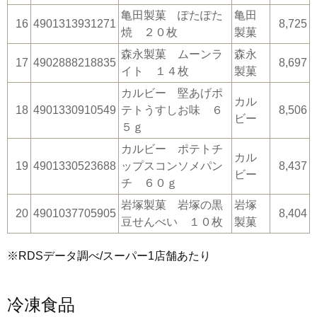
亀田製菓 ぽたぽた
亀田
16
4901313931271
8,725
焼 ２０枚
製菓
森永製菓 ムーンラ
森永
17
4902888218835
8,697
イト １４枚
製菓
カルビー 堅あげポ
カル
18
4901330910549
テトうすしお味 ６
8,506
ビー
５ｇ
カルビー ポテトチ
カル
19
4901330523688
ップスコンソメパン
8,437
ビー
チ ６０ｇ
岩塚製菓 岩塚の黒
岩塚
20
4901037705905
8,404
豆せんべい １０枚
製菓
※RDSデータ調べ/スーパー1店舗あたり
冷凍食品