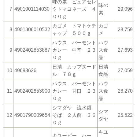
味の素 ピュアセレ
味の
7
4901001114030
クトマヨネーズ ４
29,096
素
００ｇ
カゴメ トマトケチ
カゴ
8
4901306010532
28,759
ャップ ５００ｇ
メ
ハウス バーモント
ハウ
9
4902402853887
カレー 中辛 ２３
ス食
27,693
０ｇ
品
日清 カップヌード
日清
10
49698626
27,059
ル ７８ｇ
食品
ハウス バーモント
ハウ
11
4902402853900
カレー 甘口 ２３
ス食
26,270
０ｇ
品
シマダヤ 流水麺
シマ
12
4901790009654
そば ２人前 ３６
25,522
ダヤ
０ｇ
キユ
キユーピー ハー