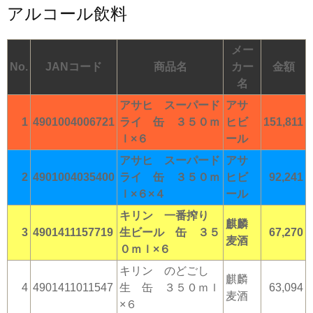
アルコール飲料
メー
No.
JANコード
商品名
カー
金額
名
アサヒ スーパード
アサ
1
4901004006721
ライ 缶 ３５０ｍ
ヒビ
151,811
ｌ×６
ール
アサヒ スーパード
アサ
2
4901004035400
ライ 缶 ３５０ｍ
ヒビ
92,241
ｌ×６×４
ール
キリン 一番搾り
麒麟
3
4901411157719
生ビール 缶 ３５
67,270
麦酒
０ｍｌ×６
キリン のどごし
麒麟
4
4901411011547
生 缶 ３５０ｍｌ
63,094
麦酒
×６