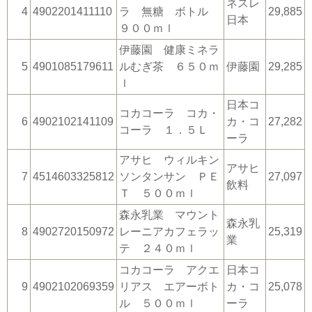
ネスレ
4
4902201411110
ラ 無糖 ボトル
29,885
日本
９００ｍｌ
伊藤園 健康ミネラ
5
4901085179611
ルむぎ茶 ６５０ｍ
伊藤園
29,285
ｌ
日本コ
コカコーラ コカ・
6
4902102141109
カ・コ
27,282
コーラ １．５Ｌ
ーラ
アサヒ ウィルキン
アサヒ
7
4514603325812
ソンタンサン ＰＥ
27,097
飲料
Ｔ ５００ｍｌ
森永乳業 マウント
森永乳
8
4902720150972
レーニアカフェラッ
25,319
業
テ ２４０ｍｌ
コカコーラ アクエ
日本コ
9
4902102069359
リアス エアーボト
カ・コ
25,078
ル ５００ｍｌ
ーラ