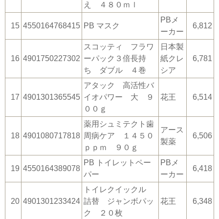
え ４８０ｍｌ
PBメ
15
4550164768415
PB マスク
6,812
ーカー
スコッティ フラワ
日本製
16
4901750227302
ーパック３倍長持
紙クレ
6,781
ち ダブル ４巻
シア
アタック 高活性バ
17
4901301365545
イオパワー 大 ９
花王
6,514
００ｇ
薬用シュミテクト歯
アース
18
4901080717818
周病ケア １４５０
6,506
製薬
ｐｐｍ ９０ｇ
PB トイレットペー
PBメ
19
4550164389078
6,418
パー
ーカー
トイレクイックル
20
4901301233424
詰替 ジャンボパッ
花王
6,348
ク ２０枚