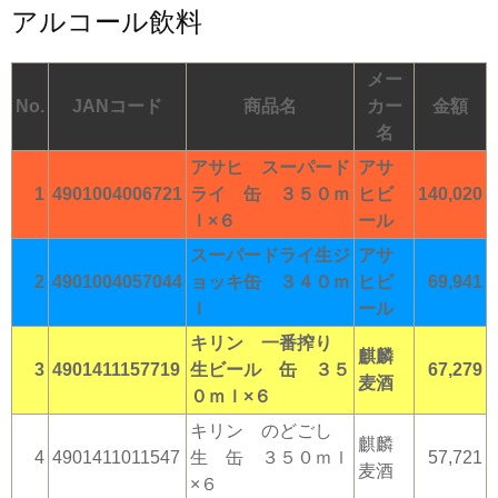
アルコール飲料
メー
No.
JANコード
商品名
カー
金額
名
アサヒ スーパード
アサ
1
4901004006721
ライ 缶 ３５０ｍ
ヒビ
140,020
ｌ×６
ール
スーパードライ生ジ
アサ
2
4901004057044
ョッキ缶 ３４０ｍ
ヒビ
69,941
ｌ
ール
キリン 一番搾り
麒麟
3
4901411157719
生ビール 缶 ３５
67,279
麦酒
０ｍｌ×６
キリン のどごし
麒麟
4
4901411011547
生 缶 ３５０ｍｌ
57,721
麦酒
×６