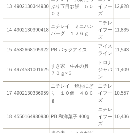
13
4902130344930
ぷり五目炒飯 ５０
イフー
12,928
０ｇ
ズ
ニチレ
ニチレイ ミニハン
14
4902130390418
イフー
11,835
バーグ １２６ｇ
ズ
アイス
15
4582668105922
PB パックアイス
11,543
ライン
トロナ
すき家 牛丼の具
16
4974581001625
ジャパ
11,409
７０ｇ×３
ン
ニチレイ 焼おにぎ
ニチレ
17
4902130336959
り １０個 ４８０
イフー
10,557
ｇ
ズ
ニチレ
18
4550164980930
PB 和洋菓子 400g
イフー
10,436
ズ
味の素 しょうがギ