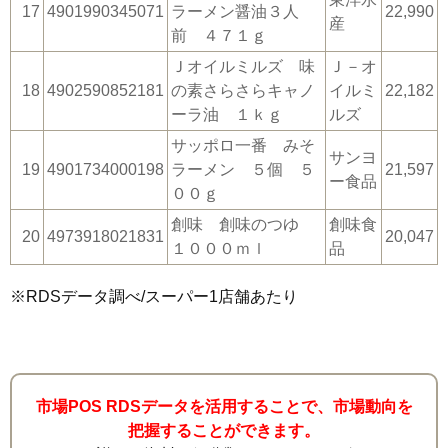
17
4901990345071
ラーメン醤油３人
22,990
産
前 ４７１ｇ
Ｊオイルミルズ 味
Ｊ－オ
18
4902590852181
の素さらさらキャノ
イルミ
22,182
ーラ油 １ｋｇ
ルズ
サッポロ一番 みそ
サンヨ
19
4901734000198
ラーメン ５個 ５
21,597
ー食品
００ｇ
創味 創味のつゆ
創味食
20
4973918021831
20,047
１０００ｍｌ
品
※RDSデータ調べ/スーパー1店舗あたり
市場POS RDSデータを活用することで、市場動向を
把握することができます。