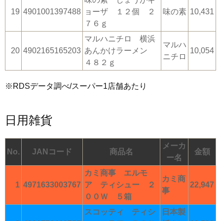
19
4901001397488
ョーザ １２個 ２
味の素
10,431
７６ｇ
マルハニチロ 横浜
マルハ
20
4902165165203
あんかけラーメン
10,054
ニチロ
４８２ｇ
※RDSデータ調べ/スーパー1店舗あたり
日用雑貨
メーカ
No.
JANコード
商品名
金額
ー名
カミ商事 エルモ
カミ商
1
4971633003767
ア ティシュー ２
22,947
事
００Ｗ ５箱
スコッティ ティシ
日本製