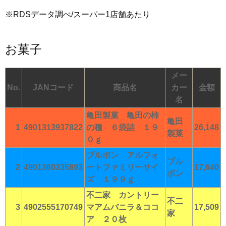
※RDSデータ調べ/スーパー1店舗あたり
お菓子
メー
No.
JANコード
商品名
カー
金額
名
亀田製菓 亀田の柿
亀田
1
4901313937822
の種 ６袋詰 １９
26,148
製菓
０ｇ
ブルボン アルフォ
ブル
2
4901360335893
ートファミリーサイ
17,640
ボン
ズ １９９ｇ
不二家 カントリー
不二
3
4902555170749
マアムバニラ＆ココ
17,509
家
ア ２０枚