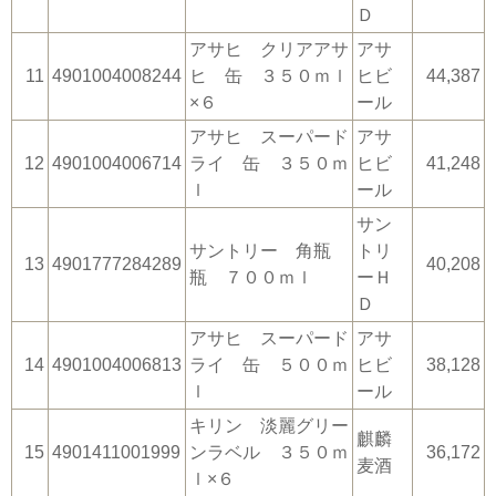
Ｄ
アサヒ クリアアサ
アサ
11
4901004008244
ヒ 缶 ３５０ｍｌ
ヒビ
44,387
×６
ール
アサヒ スーパード
アサ
12
4901004006714
ライ 缶 ３５０ｍ
ヒビ
41,248
ｌ
ール
サン
サントリー 角瓶
トリ
13
4901777284289
40,208
瓶 ７００ｍｌ
ーＨ
Ｄ
アサヒ スーパード
アサ
14
4901004006813
ライ 缶 ５００ｍ
ヒビ
38,128
ｌ
ール
キリン 淡麗グリー
麒麟
15
4901411001999
ンラベル ３５０ｍ
36,172
麦酒
ｌ×６