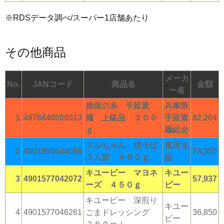
※RDSデータ調べ/スーパー1店舗あたり
その他商品
メーカ
No.
JANコード
商品名
金額
ー名
揖保の糸 手延素
兵庫県
1
4976640000013
麺 上級品 ３００
手延素
82,204
ｇ
麺組合
マルちゃん 焼そば
東洋水
2
4901990044059
73,350
３人前 ４８０ｇ
産
キユーピー マヨネ
キユー
3
4901577042072
57,937
ーズ ４５０ｇ
ピー
キユーピー 深煎り
キユー
4
4901577046261
ごまドレッシング
36,850
ピー