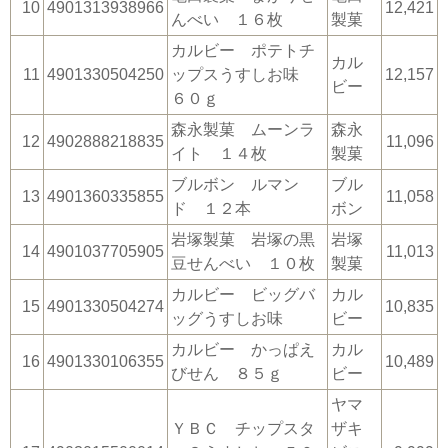
10
4901313938966
12,421
んべい １６枚
製菓
カルビー ポテトチ
カル
11
4901330504250
ップスうすしお味
12,157
ビー
６０ｇ
森永製菓 ムーンラ
森永
12
4902888218835
11,096
イト １４枚
製菓
ブルボン ルマン
ブル
13
4901360335855
11,058
ド １２本
ボン
岩塚製菓 岩塚の黒
岩塚
14
4901037705905
11,013
豆せんべい １０枚
製菓
カルビー ビッグバ
カル
15
4901330504274
10,835
ッグうすしお味
ビー
カルビー かっぱえ
カル
16
4901330106355
10,489
びせん ８５ｇ
ビー
ヤマ
ＹＢＣ チップスタ
ザキ