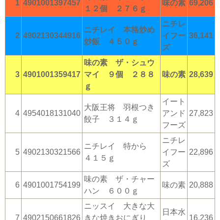
1
4901001397457
味の素
69,206
１２個 ２７６ｇ
ニチレ
ニチレイ 本格炒め
2
4902130344916
イフー
36,141
炒飯 ４５０ｇ
ズ
味の素 ザ・シュウ
3
4901001359417
マイ ９個 ２８８
味の素
28,639
ｇ
イート
大阪王将 羽根つき
4
4954018131040
アンド
27,823
餃子 ３１４ｇ
フーズ
ニチレ
ニチレイ 特から
5
4902130321566
イフー
22,896
４１５ｇ
ズ
味の素 ザ・チャー
6
4901001754199
味の素
20,888
ハン ６００ｇ
ニッスイ 大きな大
日本水
7
4902150661826
きな焼きおにぎり
16,236