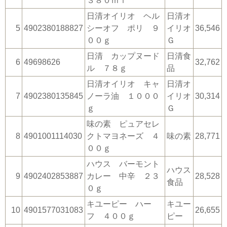
３８０ｍｌ
日清オイリオ ヘル
日清オ
5
4902380188827
シーオフ ポリ ９
イリオ
36,546
００ｇ
Ｇ
日清 カップヌード
日清食
6
49698626
32,762
ル ７８ｇ
品
日清オイリオ キャ
日清オ
7
4902380135845
ノーラ油 １０００
イリオ
30,314
ｇ
Ｇ
味の素 ピュアセレ
8
4901001114030
クトマヨネーズ ４
味の素
28,771
００ｇ
ハウス バーモント
ハウス
9
4902402853887
カレー 中辛 ２３
28,528
食品
０ｇ
キユーピー ハー
キユー
10
4901577031083
26,655
フ ４００ｇ
ピー