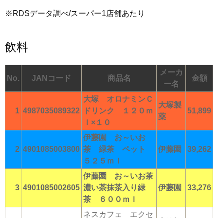
※RDSデータ調べ/スーパー1店舗あたり
飲料
メーカ
No.
JANコード
商品名
金額
ー名
大塚 オロナミンＣ
大塚製
1
4987035089322
ドリンク １２０ｍ
51,899
薬
ｌ×１０
伊藤園 お～いお
2
4901085003800
茶 緑茶 ペット
伊藤園
39,262
５２５ｍｌ
伊藤園 お～いお茶
3
4901085002605
濃い茶抹茶入り緑
伊藤園
33,276
茶 ６００ｍｌ
ネスカフェ エクセ