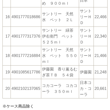
日本
め ９００ｍｌ
サント
サントリー 天然
16
4901777018686
リーＨ
22,466
水 ペット ２Ｌ
Ｄ
サントリー 緑茶
サント
17
4901777317376
伊右衛門 ペット
リーＨ
22,340
５２５ｍｌ
Ｄ
サントリー 天然
サント
18
4901777216884
水 ペット ５５０
リーＨ
21,466
ｍｌ
Ｄ
伊藤園 香り薫るむ
19
4901085617786
伊藤園
21,248
ぎ茶ＴＢ ５４袋
日本コ
コカコーラ コカコ
20
4902102137065
カ・コ
20,661
ーラ ３５０ｍｌ
ーラ
※ケース商品除く