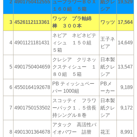
2
4901750412555
ューフラワーＢＯＸ
紙クレ
19,529
１６０組 ５箱
シア
ワッツ プラ軸綿
3
4526112113361
ワッツ
17,564
棒 ３００本
ネピア ネピネピテ
王子ネ
4
4901121181431
ィシュ １５０組
14,649
ピア
５箱
クレシア クリネッ
日本製
5
4901750404659
クスティシュー １
紙クレ
13,547
８０組 ５箱
シア
PB ティッシュペー
PBメ
6
4550164192678
9,189
パー 1000組
ーカー
スコッティ フラワ
日本製
7
4901750153502
ーパック１．５倍長
紙クレ
9,172
持シングル８巻
シア
アタック 高活性バ
8
4901301364678
イオパワー 詰替
花王
8,991