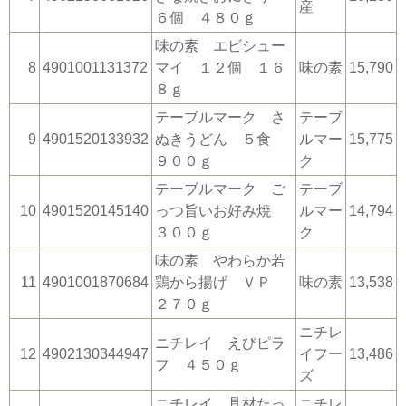
産
６個 ４８０ｇ
味の素 エビシュー
8
4901001131372
マイ １２個 １６
味の素
15,790
８ｇ
テーブルマーク さ
テーブ
9
4901520133932
ぬきうどん ５食
ルマー
15,775
９００ｇ
ク
テーブルマーク ご
テーブ
10
4901520145140
っつ旨いお好み焼
ルマー
14,794
３００ｇ
ク
味の素 やわらか若
11
4901001870684
鶏から揚げ ＶＰ
味の素
13,538
２７０ｇ
ニチレ
ニチレイ えびピラ
12
4902130344947
イフー
13,486
フ ４５０ｇ
ズ
ニチレイ 具材たっ
ニチレ