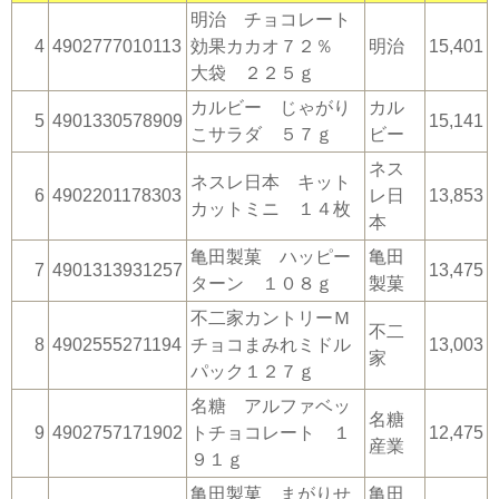
明治 チョコレート
4
4902777010113
効果カカオ７２％
明治
15,401
大袋 ２２５ｇ
カルビー じゃがり
カル
5
4901330578909
15,141
こサラダ ５７ｇ
ビー
ネス
ネスレ日本 キット
6
4902201178303
レ日
13,853
カットミニ １４枚
本
亀田製菓 ハッピー
亀田
7
4901313931257
13,475
ターン １０８ｇ
製菓
不二家カントリーＭ
不二
8
4902555271194
チョコまみれミドル
13,003
家
パック１２７ｇ
名糖 アルファベッ
名糖
9
4902757171902
トチョコレート １
12,475
産業
９１ｇ
亀田製菓 まがりせ
亀田