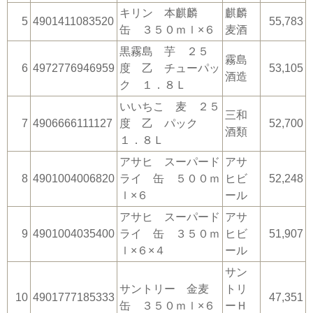
キリン 本麒麟
麒麟
5
4901411083520
55,783
缶 ３５０ｍｌ×６
麦酒
黒霧島 芋 ２５
霧島
6
4972776946959
度 乙 チューパッ
53,105
酒造
ク １．８Ｌ
いいちこ 麦 ２５
三和
7
4906666111127
度 乙 パック
52,700
酒類
１．８Ｌ
アサヒ スーパード
アサ
8
4901004006820
ライ 缶 ５００ｍ
ヒビ
52,248
ｌ×６
ール
アサヒ スーパード
アサ
9
4901004035400
ライ 缶 ３５０ｍ
ヒビ
51,907
ｌ×６×４
ール
サン
サントリー 金麦
トリ
10
4901777185333
47,351
缶 ３５０ｍｌ×６
ーＨ