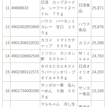
日清 カップヌード
日清食
11
49698633
ル シーフードヌー
25,971
品
ドル ７５ｇ
ハウス バーモント
ハウス
12
4902402853900
カレー 甘口 ２３
25,876
食品
０ｇ
カゴメ トマトケチ
13
4901306010532
カゴメ
25,268
ャップ ５００ｇ
ミツカン カンタン
Ｍｉｚ
14
4902106662549
24,763
酢 ５００ｍｌ
ｋａｎ
ＢＯＳＣＯエキスト
日清オ
15
4902380111573
ラバージンオリ－ブ
イリオ
24,203
オイル４５６ｇ
Ｇ
サッポロ一番 塩ら
サンヨ
16
4901734000280
ーめん ５個 ５０
23,168
ー食品
０ｇ
マルちゃん 冷し生
東洋水