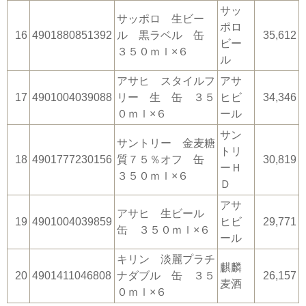
サッ
サッポロ 生ビー
ポロ
16
4901880851392
ル 黒ラベル 缶
35,612
ビー
３５０ｍｌ×６
ル
アサヒ スタイルフ
アサ
17
4901004039088
リー 生 缶 ３５
ヒビ
34,346
０ｍｌ×６
ール
サン
サントリー 金麦糖
トリ
18
4901777230156
質７５％オフ 缶
30,819
ーＨ
３５０ｍｌ×６
Ｄ
アサ
アサヒ 生ビール
19
4901004039859
ヒビ
29,771
缶 ３５０ｍｌ×６
ール
キリン 淡麗プラチ
麒麟
20
4901411046808
ナダブル 缶 ３５
26,157
麦酒
０ｍｌ×６