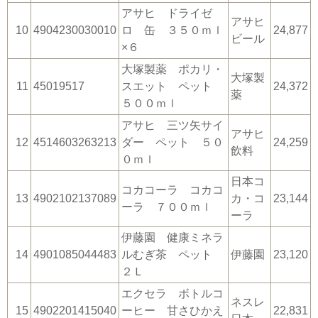
アサヒ ドライゼ
アサヒ
10
4904230030010
ロ 缶 ３５０ｍｌ
24,877
ビール
×６
大塚製薬 ポカリ・
大塚製
11
45019517
スエット ペット
24,372
薬
５００ｍｌ
アサヒ 三ツ矢サイ
アサヒ
12
4514603263213
ダー ペット ５０
24,259
飲料
０ｍｌ
日本コ
コカコーラ コカコ
13
4902102137089
カ・コ
23,144
ーラ ７００ｍｌ
ーラ
伊藤園 健康ミネラ
14
4901085044483
ルむぎ茶 ペット
伊藤園
23,120
２Ｌ
エクセラ ボトルコ
ネスレ
15
4902201415040
ーヒー 甘さひかえ
22,831