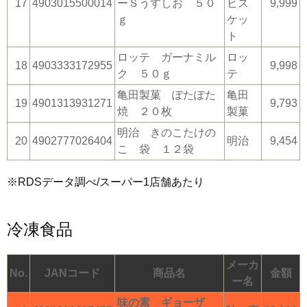
17
4903015500014
ーＳうすしお ５０
ビス
9,999
ｇ
ケッ
ト
ロッテ ガーナミル
ロッ
18
4903333172955
9,998
ク ５０ｇ
テ
亀田製菓 ぽたぽた
亀田
19
4901313931271
9,793
焼 ２０枚
製菓
明治 きのこたけの
20
4902777026404
明治
9,454
こ 袋 １２袋
※RDSデータ調べ/スーパー1店舗あたり
冷凍食品
メーカ
No.
JANコード
商品名
金額
ー名
味の素 ギョーザ