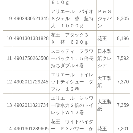
８１０ｇ
アリエール バイオ
Ｐ＆Ｇ
9
4902430521345
Ｓジェル 替 超特
ジャパ
8,305
大 １０００ｇ
ン
花王 アタック３
10
4901301381828
花王
8,196
Ｘ 替 ６９０ｇ
スコッティ フラワ
日本製
11
4901750263508
ーパック１．５倍長
紙クレ
7,592
持ちダブル８巻
シア
エリエール トイレ
大王製
12
4902011729245
ットティシュー ダ
7,370
紙
ブル １２巻
エリエール シャワ
大王製
13
4902011821734
ー吸水力２倍のトイ
7,359
紙
レットＷ１２巻
花王 ワイドハイタ
14
4901301289605
ー ＥＸパワー か
花王
7,201