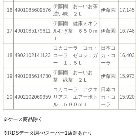
伊藤園 おーいお茶
16
4901085609576
伊藤園
17,145
濃い味 ２Ｌ
伊藤園 健康ミネラ
17
4901085179611
ルむぎ茶 ６５０ｍ
伊藤園
16,748
ｌ
コカコーラ コカ・
日本コ
18
4902102141123
コーラ ゼロシュガ
カ・コ
16,403
ー １．５Ｌ
ーラ
伊藤園 おーいお
19
4901085614730
伊藤園
15,973
茶 緑茶 ２Ｌ
コカコーラ アクエ
日本コ
20
4902102069359
リアス エアーボト
カ・コ
15,920
ル ５００ｍｌ
ーラ
※ケース商品除く
※RDSデータ調べ/スーパー1店舗あたり