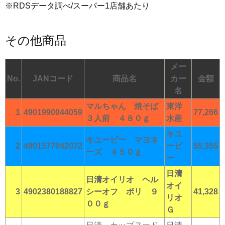
※RDSデータ調べ/スーパー1店舗あたり
その他商品
メー
No.
JANコード
商品名
カー
金額
名
マルちゃん 焼そば
東洋
1
4901990044059
77,266
３人前 ４８０ｇ
水産
キユ
キユーピー マヨネ
2
4901577042072
ーピ
55,355
ーズ ４５０ｇ
ー
日清
日清オイリオ ヘル
オイ
3
4902380188827
シーオフ ポリ ９
41,328
リオ
００ｇ
Ｇ