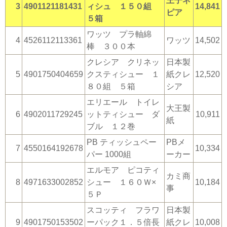
王子ネ
3
4901121181431
ィシュ １５０組
14,841
ピア
５箱
ワッツ プラ軸綿
4
4526112113361
ワッツ
14,502
棒 ３００本
クレシア クリネッ
日本製
5
4901750404659
クスティシュー １
紙クレ
12,520
８０組 ５箱
シア
エリエール トイレ
大王製
6
4902011729245
ットティシュー ダ
10,911
紙
ブル １２巻
PB ティッシュペー
PBメ
7
4550164192678
10,334
パー 1000組
ーカー
エルモア ピコティ
カミ商
8
4971633002852
シュー １６０Ｗ×
10,184
事
５Ｐ
スコッティ フラワ
日本製
9
4901750153502
ーパック１．５倍長
紙クレ
10,008