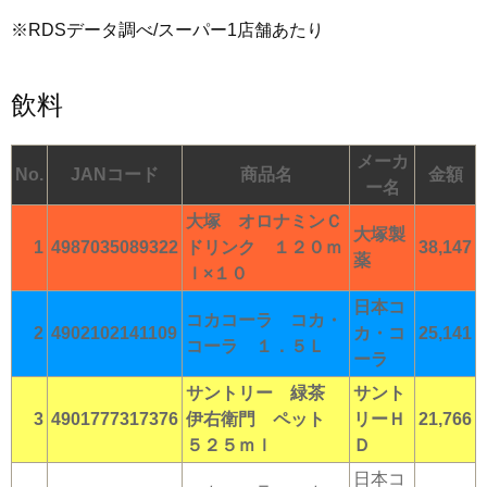
※RDSデータ調べ/スーパー1店舗あたり
飲料
メーカ
No.
JANコード
商品名
金額
ー名
大塚 オロナミンＣ
大塚製
1
4987035089322
ドリンク １２０ｍ
38,147
薬
ｌ×１０
日本コ
コカコーラ コカ・
2
4902102141109
カ・コ
25,141
コーラ １．５Ｌ
ーラ
サントリー 緑茶
サント
3
4901777317376
伊右衛門 ペット
リーＨ
21,766
５２５ｍｌ
Ｄ
日本コ