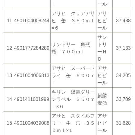
ｌ
ール
アサヒ クリアアサ
アサ
11
4901004008244
ヒ 缶 ３５０ｍｌ
ヒビ
37,488
×６
ール
サン
サントリー 角瓶
トリ
12
4901777284289
37,133
瓶 ７００ｍｌ
ーＨ
Ｄ
アサヒ スーパード
アサ
13
4901004006813
ライ 缶 ５００ｍ
ヒビ
34,205
ｌ
ール
キリン 淡麗グリー
麒麟
14
4901411001999
ンラベル ３５０ｍ
33,709
麦酒
ｌ×６
アサヒ スタイルフ
アサ
15
4901004039088
リー 生 缶 ３５
ヒビ
31,628
０ｍｌ×６
ール