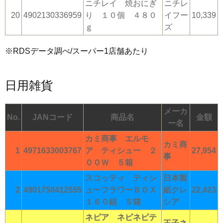
ニチレイ 焼おにぎ
ニチレ
20
4902130336959
り １０個 ４８０
イフー
10,339
ｇ
ズ
※RDSデータ調べ/スーパー1店舗あたり
日用雑貨
メーカ
No.
JANコード
商品名
金額
ー名
カミ商事 エルモ
カミ商
1
4971633003767
ア ティシュー ２
27,954
事
００Ｗ ５箱
スコッティ ティシ
日本製
2
4901750412555
ューフラワーＢＯＸ
紙クレ
22,423
１６０組 ５箱
シア
ネピア ネピネピテ