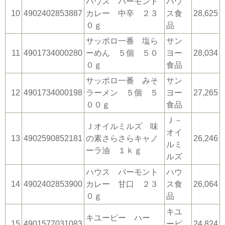
ハウス バーモント
ハウ
10
4902402853887
カレー 中辛 ２３
ス食
28,625
０ｇ
品
サッポロ一番 塩ら
サン
11
4901734000280
ーめん ５個 ５０
ヨー
28,034
０ｇ
食品
サッポロ一番 みそ
サン
12
4901734000198
ラーメン ５個 ５
ヨー
27,265
００ｇ
食品
Ｊ－
Ｊオイルミルズ 味
オイ
13
4902590852181
の素さらさらキャノ
26,246
ルミ
ーラ油 １ｋｇ
ルズ
ハウス バーモント
ハウ
14
4902402853900
カレー 甘口 ２３
ス食
26,064
０ｇ
品
キユ
キユーピー ハー
15
4901577031083
ーピ
24,824