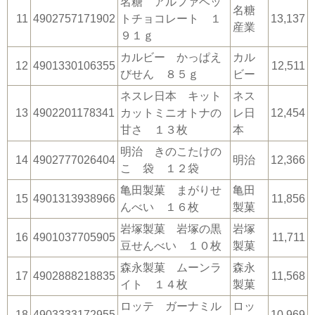
名糖 アルファベッ
名糖
11
4902757171902
トチョコレート １
13,137
産業
９１ｇ
カルビー かっぱえ
カル
12
4901330106355
12,511
びせん ８５ｇ
ビー
ネスレ日本 キット
ネス
13
4902201178341
カットミニオトナの
レ日
12,454
甘さ １３枚
本
明治 きのこたけの
14
4902777026404
明治
12,366
こ 袋 １２袋
亀田製菓 まがりせ
亀田
15
4901313938966
11,856
んべい １６枚
製菓
岩塚製菓 岩塚の黒
岩塚
16
4901037705905
11,711
豆せんべい １０枚
製菓
森永製菓 ムーンラ
森永
17
4902888218835
11,568
イト １４枚
製菓
ロッテ ガーナミル
ロッ
18
4903333172955
10,969