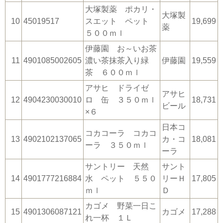
大塚製薬 ポカリ・
大塚製
10
45019517
スエット ペット
19,699
薬
５００ｍｌ
伊藤園 お～いお茶
11
4901085002605
濃い茶抹茶入り緑
伊藤園
19,559
茶 ６００ｍｌ
アサヒ ドライゼ
アサヒ
12
4904230030010
ロ 缶 ３５０ｍｌ
18,731
ビール
×６
日本コ
コカコーラ コカコ
13
4902102137065
カ・コ
18,081
ーラ ３５０ｍｌ
ーラ
サントリー 天然
サント
14
4901777216884
水 ペット ５５０
リーＨ
17,805
ｍｌ
Ｄ
カゴメ 野菜一日こ
15
4901306087121
カゴメ
17,288
れ一杯 １Ｌ