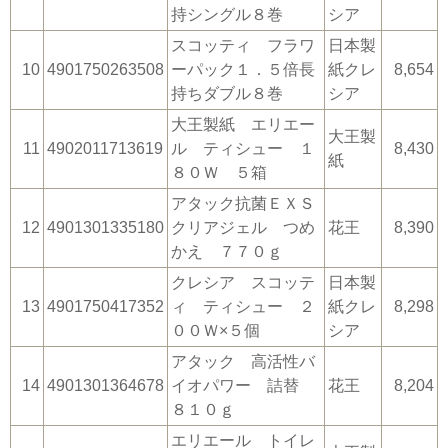
持シングル８巻
シア
スコッティ フラワ
日本製
10
4901750263508
ーパック１．５倍長
紙クレ
8,654
持ちダブル８巻
シア
大王製紙 エリエー
大王製
11
4902011713619
ル ティシュー １
8,430
紙
８０Ｗ ５箱
アタック抗菌ＥＸＳ
12
4901301335180
クリアジェル つめ
花王
8,390
かえ ７７０ｇ
クレシア スコッテ
日本製
13
4901750417352
ィ ティシュー ２
紙クレ
8,298
００Ｗ×５個
シア
アタック 高活性バ
14
4901301364678
イオパワー 詰替
花王
8,204
８１０ｇ
エリエール トイレ