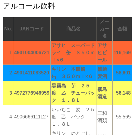
アルコール飲料
メー
No.
JANコード
商品名
カー
金額
名
アサヒ スーパード
アサ
1
4901004006721
ライ 缶 ３５０ｍ
ヒビ
116,169
ｌ×６
ール
キリン 本麒麟
麒麟
2
4901411083520
58,601
缶 ３５０ｍｌ×６
麦酒
黒霧島 芋 ２５
霧島
3
4972776946959
度 乙 チューパッ
56,148
酒造
ク １．８Ｌ
いいちこ 麦 ２５
三和
4
4906666111127
度 乙 パック
55,565
酒類
１．８Ｌ
キリン のどごし