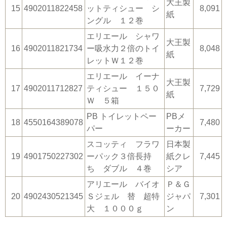
大王製
15
4902011822458
ットティシュー シ
8,091
紙
ングル １２巻
エリエール シャワ
大王製
16
4902011821734
ー吸水力２倍のトイ
8,048
紙
レットＷ１２巻
エリエール イーナ
大王製
17
4902011712827
ティシュー １５０
7,729
紙
Ｗ ５箱
PB トイレットペー
PBメ
18
4550164389078
7,480
パー
ーカー
スコッティ フラワ
日本製
19
4901750227302
ーパック３倍長持
紙クレ
7,445
ち ダブル ４巻
シア
アリエール バイオ
Ｐ＆Ｇ
20
4902430521345
Ｓジェル 替 超特
ジャパ
7,301
大 １０００ｇ
ン