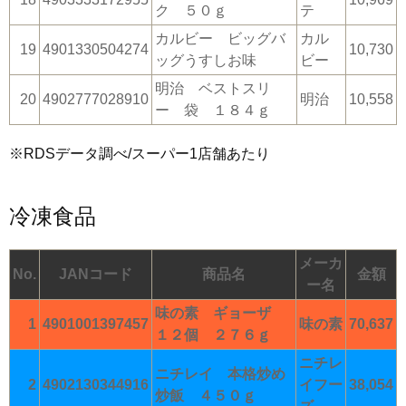
ク ５０ｇ
テ
カルビー ビッグバ
カル
19
4901330504274
10,730
ッグうすしお味
ビー
明治 ベストスリ
20
4902777028910
明治
10,558
ー 袋 １８４ｇ
※RDSデータ調べ/スーパー1店舗あたり
冷凍食品
メーカ
No.
JANコード
商品名
金額
ー名
味の素 ギョーザ
1
4901001397457
味の素
70,637
１２個 ２７６ｇ
ニチレ
ニチレイ 本格炒め
2
4902130344916
イフー
38,054
炒飯 ４５０ｇ