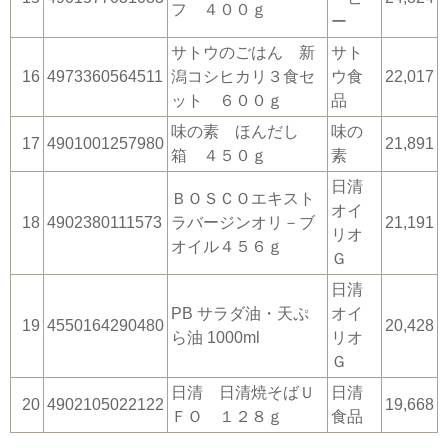
フ ４００ｇ
ー
サトウのごはん 新
サト
16
4973360564511
潟コシヒカリ３食セ
ウ食
22,017
ット ６００ｇ
品
味の素 ほんだし
味の
17
4901001257980
21,891
箱 ４５０ｇ
素
日清
ＢＯＳＣＯエキスト
オイ
18
4902380111573
ラバージンオリ－ブ
21,191
リオ
オイル４５６ｇ
Ｇ
日清
PB サラダ油・天ぷ
オイ
19
4550164290480
20,428
ら油 1000ml
リオ
Ｇ
日清 日清焼そばＵ
日清
20
4902105022122
19,668
ＦＯ １２８ｇ
食品