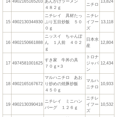
14
4902165165203
あんかけラーメン
13,824
ニチロ
４８２ｇ
ニチレイ 具材たっ
ニチレ
15
4902130344930
ぷり五目炒飯 ５０
イフー
13,118
０ｇ
ズ
ニッスイ ちゃんぽ
日本水
16
4902150661888
ん １人前 ４０２
12,804
産
ｇ
トロナ
すき家 牛丼の具
17
4974581001625
ジャパ
12,434
７０ｇ×３
ン
マルハニチロ あお
マルハ
18
4902165167672
り炒めの焼豚炒飯
10,933
ニチロ
４５０ｇ
ニチレ
ニチレイ ミニハン
19
4902130390418
イフー
10,532
バーグ １２６ｇ
ズ