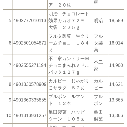
家
ア ２０枚
明治 チョコレート
5
4902777010113
効果カカオ７２％
明治
18,589
大袋 ２２５ｇ
フルタ製菓 生クリ
フル
6
4902501054871
ームチョコ １８４
タ製
16,014
ｇ
菓
不二家カントリーＭ
不二
7
4902555271194
チョコまみれミドル
14,900
家
パック１２７ｇ
カルビー じゃがり
カル
8
4901330578909
14,621
こサラダ ５７ｇ
ビー
ブルボン ルマン
ブル
9
4901360335855
13,665
ド １２本
ボン
亀田製菓 ハッピー
亀田
10
4901313931257
13,366
ターン １０８ｇ
製菓