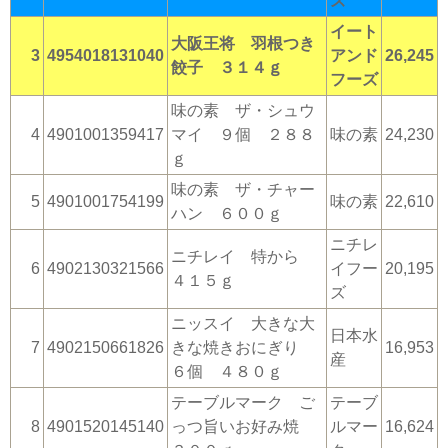
ズ
イート
大阪王将 羽根つき
3
4954018131040
アンド
26,245
餃子 ３１４ｇ
フーズ
味の素 ザ・シュウ
4
4901001359417
マイ ９個 ２８８
味の素
24,230
ｇ
味の素 ザ・チャー
5
4901001754199
味の素
22,610
ハン ６００ｇ
ニチレ
ニチレイ 特から
6
4902130321566
イフー
20,195
４１５ｇ
ズ
ニッスイ 大きな大
日本水
7
4902150661826
きな焼きおにぎり
16,953
産
６個 ４８０ｇ
テーブルマーク ご
テーブ
8
4901520145140
っつ旨いお好み焼
ルマー
16,624