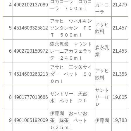
コカコーラ コカコ
4
4902102137089
カ・コ
21,479
ーラ ７００ｍｌ
ーラ
アサヒ ウィルキン
アサヒ
5
4514603325812
ソンタンサン ＰＥ
21,457
飲料
Ｔ ５００ｍｌ
森永乳業 マウント
森永乳
6
4902720150972
レーニアカフェラッ
21,453
業
テ ２４０ｍｌ
アサヒ 三ツ矢サイ
アサヒ
7
4514603263213
ダー ペット ５０
21,353
飲料
０ｍｌ
サント
サントリー 天然
8
4901777018686
リーＨ
19,805
水 ペット ２Ｌ
Ｄ
伊藤園 お～いお
9
4901085192009
茶 緑茶 ペット
伊藤園
19,783
５２５ｍｌ