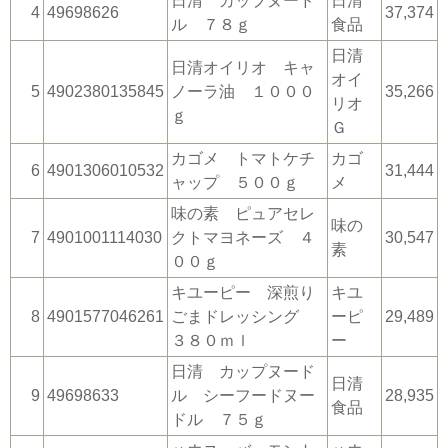
日清 カップヌード
日清
4
49698626
37,374
ル ７８ｇ
食品
日清
日清オイリオ キャ
オイ
5
4902380135845
ノーラ油 １０００
35,266
リオ
ｇ
Ｇ
カゴメ トマトケチ
カゴ
6
4901306010532
31,444
ャップ ５００ｇ
メ
味の素 ピュアセレ
味の
7
4901001114030
クトマヨネーズ ４
30,547
素
００ｇ
キユーピー 深煎り
キユ
8
4901577046261
ごまドレッシング
ーピ
29,489
３８０ｍｌ
ー
日清 カップヌード
日清
9
49698633
ル シーフードヌー
28,935
食品
ドル ７５ｇ