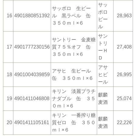
サッ
サッポロ 生ビー
ポロ
16
4901880851392
ル 黒ラベル 缶
28,963
ビー
３５０ｍｌ×６
ル
サン
サントリー 金麦糖
トリ
17
4901777230156
質７５％オフ 缶
27,408
ーＨ
３５０ｍｌ×６
Ｄ
アサ
アサヒ 生ビール
18
4901004039859
ヒビ
26,995
缶 ３５０ｍｌ×６
ール
キリン 淡麗プラチ
麒麟
19
4901411046808
ナダブル 缶 ３５
25,074
麦酒
０ｍｌ×６
キリン 一番搾り糖
麒麟
20
4901411105161
質ゼロ 缶 ３５０
22,226
麦酒
ｍｌ×６