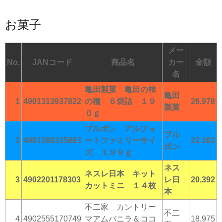
お菓子
メー
No.
JANコード
商品名
カー
金額
名
亀田製菓 亀田の柿
亀田
1
4901313937822
の種 ６袋詰 １９
26,978
製菓
０ｇ
ブルボン アルフォ
ブル
2
4901360335893
ートファミリーサイ
22,182
ボン
ズ １９９ｇ
ネス
ネスレ日本 キット
3
4902201178303
レ日
20,392
カットミニ １４枚
本
不二家 カントリー
不二
4
4902555170749
マアムバニラ＆ココ
18,975