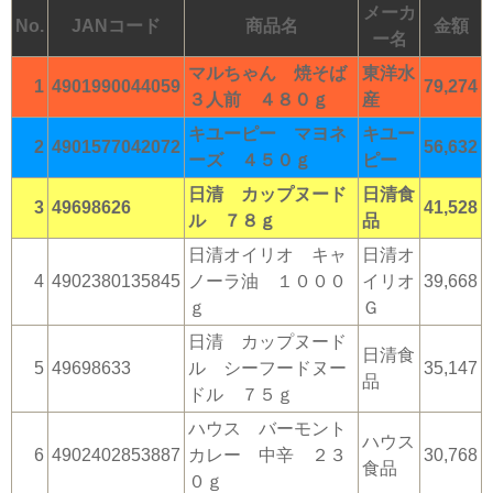
メーカ
No.
JANコード
商品名
金額
ー名
マルちゃん 焼そば
東洋水
1
4901990044059
79,274
３人前 ４８０ｇ
産
キユーピー マヨネ
キユー
2
4901577042072
56,632
ーズ ４５０ｇ
ピー
日清 カップヌード
日清食
3
49698626
41,528
ル ７８ｇ
品
日清オイリオ キャ
日清オ
4
4902380135845
ノーラ油 １０００
イリオ
39,668
ｇ
Ｇ
日清 カップヌード
日清食
5
49698633
ル シーフードヌー
35,147
品
ドル ７５ｇ
ハウス バーモント
ハウス
6
4902402853887
カレー 中辛 ２３
30,768
食品
０ｇ