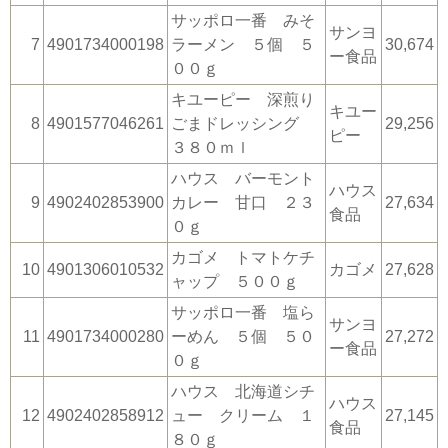
サッポロ一番 みそ
サンヨ
7
4901734000198
ラーメン ５個 ５
30,674
ー食品
００ｇ
キユーピー 深煎り
キユー
8
4901577046261
ごまドレッシング
29,256
ピー
３８０ｍｌ
ハウス バーモント
ハウス
9
4902402853900
カレー 甘口 ２３
27,634
食品
０ｇ
カゴメ トマトケチ
10
4901306010532
カゴメ
27,628
ャップ ５００ｇ
サッポロ一番 塩ら
サンヨ
11
4901734000280
ーめん ５個 ５０
27,272
ー食品
０ｇ
ハウス 北海道シチ
ハウス
12
4902402858912
ュー クリーム １
27,145
食品
８０ｇ