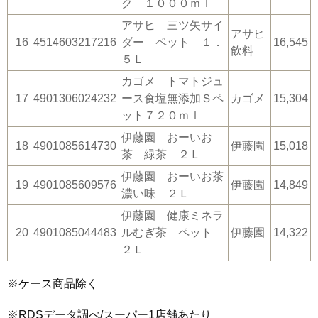
ク １０００ｍｌ
アサヒ 三ツ矢サイ
アサヒ
16
4514603217216
ダー ペット １．
16,545
飲料
５Ｌ
カゴメ トマトジュ
17
4901306024232
ース食塩無添加Ｓペ
カゴメ
15,304
ット７２０ｍｌ
伊藤園 おーいお
18
4901085614730
伊藤園
15,018
茶 緑茶 ２Ｌ
伊藤園 おーいお茶
19
4901085609576
伊藤園
14,849
濃い味 ２Ｌ
伊藤園 健康ミネラ
20
4901085044483
ルむぎ茶 ペット
伊藤園
14,322
２Ｌ
※ケース商品除く
※RDSデータ調べ/スーパー1店舗あたり