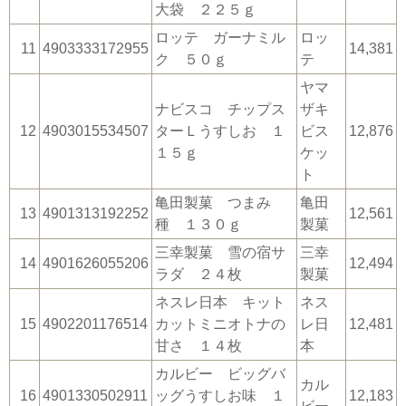
大袋 ２２５ｇ
ロッテ ガーナミル
ロッ
11
4903333172955
14,381
ク ５０ｇ
テ
ヤマ
ナビスコ チップス
ザキ
12
4903015534507
ターＬうすしお １
ビス
12,876
１５ｇ
ケッ
ト
亀田製菓 つまみ
亀田
13
4901313192252
12,561
種 １３０ｇ
製菓
三幸製菓 雪の宿サ
三幸
14
4901626055206
12,494
ラダ ２４枚
製菓
ネスレ日本 キット
ネス
15
4902201176514
カットミニオトナの
レ日
12,481
甘さ １４枚
本
カルビー ビッグバ
カル
16
4901330502911
ッグうすしお味 １
12,183