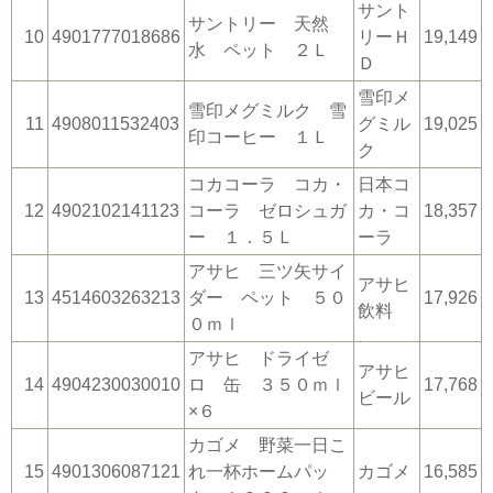
サント
サントリー 天然
10
4901777018686
リーＨ
19,149
水 ペット ２Ｌ
Ｄ
雪印メ
雪印メグミルク 雪
11
4908011532403
グミル
19,025
印コーヒー １Ｌ
ク
コカコーラ コカ・
日本コ
12
4902102141123
コーラ ゼロシュガ
カ・コ
18,357
ー １．５Ｌ
ーラ
アサヒ 三ツ矢サイ
アサヒ
13
4514603263213
ダー ペット ５０
17,926
飲料
０ｍｌ
アサヒ ドライゼ
アサヒ
14
4904230030010
ロ 缶 ３５０ｍｌ
17,768
ビール
×６
カゴメ 野菜一日こ
15
4901306087121
れ一杯ホームパッ
カゴメ
16,585