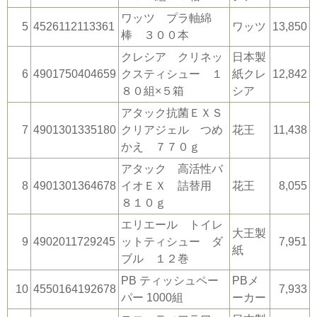
ワッツ プラ軸綿
5
4526112113361
ワッツ
13,850
棒 ３００本
クレシア クリネッ
日本製
6
4901750404659
クスティシュー １
紙クレ
12,842
８０組×５箱
シア
アタック抗菌ＥＸＳ
7
4901301335180
クリアジェル つめ
花王
11,438
かえ ７７０ｇ
アタック 高活性バ
8
4901301364678
イオＥＸ 詰替用
花王
8,055
８１０ｇ
エリエール トイレ
大王製
9
4902011729245
ットティシュー ダ
7,951
紙
ブル １２巻
PB ティッシュペー
PBメ
10
4550164192678
7,933
パー 1000組
ーカー