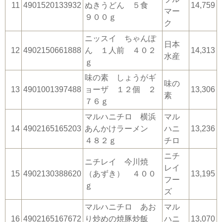
11
4901520133932
ぬきうどん ５食
14,759
マー
９００ｇ
ク
ニッスイ ちゃんぽ
日本
12
4902150661888
ん １人前 ４０２
14,313
水産
ｇ
味の素 しょうがギ
味の
13
4901001397488
ョーザ １２個 ２
13,306
素
７６ｇ
マルハニチロ 横浜
マル
14
4902165165203
あんかけラーメン
ハニ
13,236
４８２ｇ
チロ
ニチ
ニチレイ 今川焼
レイ
15
4902130388620
（あずき） ４００
13,195
フー
ｇ
ズ
マルハニチロ あお
マル
16
4902165167672
り炒めの焼豚炒飯
ハニ
13,070