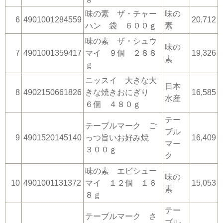
味の素 ザ・チャー
味の
6
4901001284559
20,712
ハン 袋 ６００ｇ
素
味の素 ザ・シュウ
味の
7
4901001359417
マイ ９個 ２８８
19,326
素
ｇ
ニッスイ 大きな大
日本
8
4902150661826
きな焼きおにぎり
16,585
水産
６個 ４８０ｇ
テー
テーブルマーク ご
ブル
9
4901520145140
っつ旨いお好み焼
16,409
マー
３００ｇ
ク
味の素 エビシュー
味の
10
4901001131372
マイ １２個 １６
15,053
素
８ｇ
テー
テーブルマーク さ
ブル