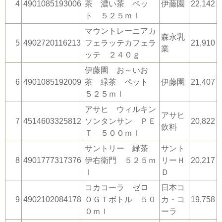
4
4901085193006
茶 濃い茶 ペッ
伊藤園
22,142
ト ５２５ｍｌ
マウントレーニアカ
森永乳
5
4902720116213
フェラッテカフェラ
21,910
業
ッテ ２４０ｇ
伊藤園 お～いお
6
4901085192009
茶 緑茶 ペット
伊藤園
21,407
５２５ｍｌ
アサヒ ウィルキン
アサヒ
7
4514603325812
ソンタンサン ＰＥ
20,822
飲料
Ｔ ５００ｍｌ
サントリー 緑茶
サント
8
4901777317376
伊右衛門 ５２５ｍ
リーＨ
20,217
ｌ
Ｄ
コカコーラ ゼロ
日本コ
9
4902102084178
ＯＧＴボトル ５０
カ・コ
19,758
０ｍｌ
ーラ