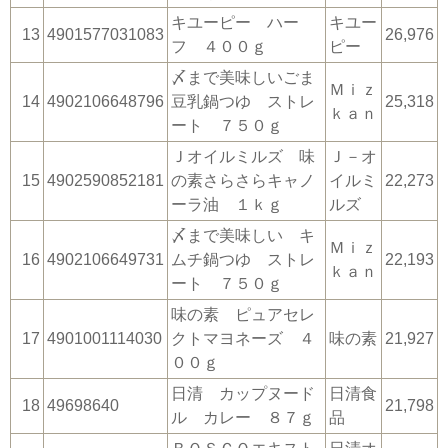
キユーピー ハー
キユー
13
4901577031083
26,976
フ ４００ｇ
ピー
〆まで美味しいごま
Ｍｉｚ
14
4902106648796
豆乳鍋つゆ ストレ
25,318
ｋａｎ
ート ７５０ｇ
Ｊオイルミルズ 味
Ｊ－オ
15
4902590852181
の素さらさらキャノ
イルミ
22,273
ーラ油 １ｋｇ
ルズ
〆まで美味しい キ
Ｍｉｚ
16
4902106649731
ムチ鍋つゆ ストレ
22,193
ｋａｎ
ート ７５０ｇ
味の素 ピュアセレ
17
4901001114030
クトマヨネーズ ４
味の素
21,927
００ｇ
日清 カップヌード
日清食
18
49698640
21,798
ル カレー ８７ｇ
品