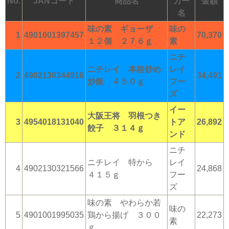
No.
JANコード
商品名
カー
金額
名
味の素 ギョーザ
味の
1
4901001397457
70,370
１２個 ２７６ｇ
素
ニチ
ニチレイ 本格炒め
レイ
2
4902130344916
34,491
炒飯 ４５０ｇ
フー
ズ
イー
大阪王将 羽根つき
3
4954018131040
トア
26,892
餃子 ３１４ｇ
ンド
ニチ
ニチレイ 特から
レイ
4
4902130321566
24,868
４１５ｇ
フー
ズ
味の素 やわらか若
味の
5
4901001995035
鶏から揚げ ３００
22,273
素
ｇ