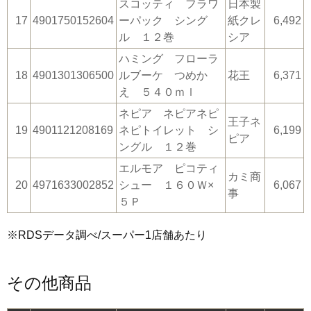
スコッティ フラワ
日本製
17
4901750152604
ーパック シング
紙クレ
6,492
ル １２巻
シア
ハミング フローラ
18
4901301306500
ルブーケ つめか
花王
6,371
え ５４０ｍｌ
ネピア ネピアネピ
王子ネ
19
4901121208169
ネピトイレット シ
6,199
ピア
ングル １２巻
エルモア ピコティ
カミ商
20
4971633002852
シュー １６０Ｗ×
6,067
事
５Ｐ
※RDSデータ調べ/スーパー1店舗あたり
その他商品