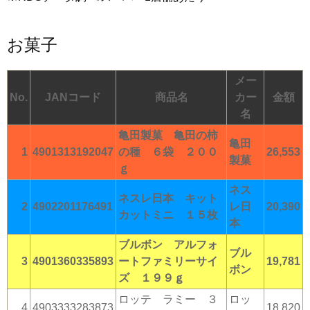
お菓子
メー
No.
JANコード
商品名
カー
金額
名
亀田製菓 亀田の柿
亀田
1
4901313192047
の種 ６袋 ２００
26,553
製菓
ｇ
ネス
ネスレ日本 キット
2
4902201176491
レ日
20,390
カットミニ １５枚
本
ブルボン アルフォ
ブル
3
4901360335893
ートファミリーサイ
19,781
ボン
ズ １９９ｇ
ロッテ ラミー ３
ロッ
4
4903333283873
18,820