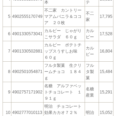
本
テ
不二家 カントリー
不二
5
4902555170749
マアムバニラ＆ココ
17,795
家
ア ２０枚
カルビー じゃがり
カル
6
4901330573041
17,528
こサラダ ６０ｇ
ビー
カルビー ポテトチ
カル
7
4901330502881
ップスうすしお味
16,804
ビー
６０ｇ
フルタ製菓 生クリ
フル
8
4902501054871
ームチョコ １８４
タ製
15,484
ｇ
菓
名糖 アルファベッ
名糖
9
4902757171902
トチョコレート １
15,291
産業
９１ｇ
明治 チョコレート
10
4902777010113
効果カカオ７２％
明治
15,052