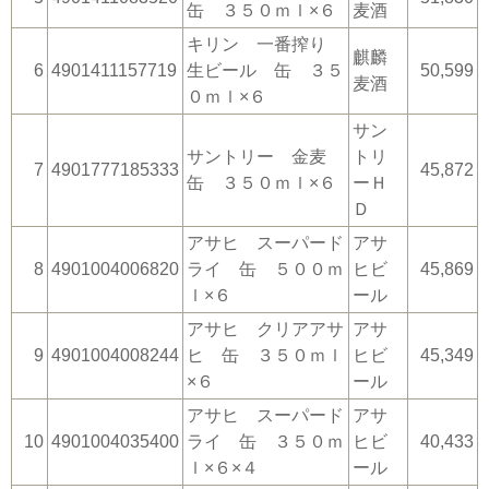
缶 ３５０ｍｌ×６
麦酒
キリン 一番搾り
麒麟
6
4901411157719
生ビール 缶 ３５
50,599
麦酒
０ｍｌ×６
サン
サントリー 金麦
トリ
7
4901777185333
45,872
缶 ３５０ｍｌ×６
ーＨ
Ｄ
アサヒ スーパード
アサ
8
4901004006820
ライ 缶 ５００ｍ
ヒビ
45,869
ｌ×６
ール
アサヒ クリアアサ
アサ
9
4901004008244
ヒ 缶 ３５０ｍｌ
ヒビ
45,349
×６
ール
アサヒ スーパード
アサ
10
4901004035400
ライ 缶 ３５０ｍ
ヒビ
40,433
ｌ×６×４
ール