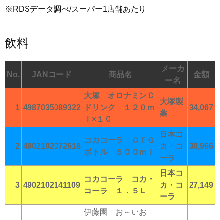
※RDSデータ調べ/スーパー1店舗あたり
飲料
メーカ
No.
JANコード
商品名
金額
ー名
大塚 オロナミンＣ
大塚製
1
4987035089322
ドリンク １２０ｍ
34,067
薬
ｌ×１０
日本コ
コカコーラ ＯＴＧ
2
4902102072618
カ・コ
30,966
ボトル ５００ｍｌ
ーラ
日本コ
コカコーラ コカ・
3
4902102141109
カ・コ
27,149
コーラ １．５Ｌ
ーラ
伊藤園 お～いお