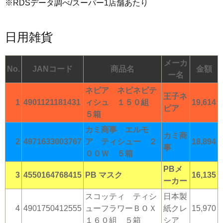
※RDSデータ調べ/スーパー1店舗あたり
日用雑貨
メーカ
No.
JANコード
商品名
金額
ー名
ネピア ネピネピテ
王子ネ
1
4901121181431
ィシュ １５０組
19,614
ピア
５箱
カミ商事 エルモ
カミ商
2
4971633003767
ア ティシュー ２
18,894
事
００Ｗ ５箱
PBメ
3
4550164768415
PB マスク
16,135
ーカー
スコッティ ティシ
日本製
4
4901750412555
ューフラワーＢＯＸ
紙クレ
15,970
１６０組 ５箱
シア