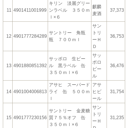
キリン 淡麗グリー
麒麟
11
4901411001999
ンラベル ３５０ｍ
37,373
麦酒
ｌ×６
サン
サントリー 角瓶
トリ
12
4901777284289
36,753
瓶 ７００ｍｌ
ーＨ
Ｄ
サッ
サッポロ 生ビー
ポロ
13
4901880851392
ル 黒ラベル 缶
36,476
ビー
３５０ｍｌ×６
ル
アサヒ スーパード
アサ
14
4901004006813
ライ 缶 ５００ｍ
ヒビ
31,754
ｌ
ール
サン
サントリー 金麦糖
トリ
15
4901777230156
質７５％オフ 缶
31,235
ーＨ
３５０ｍｌ×６
Ｄ