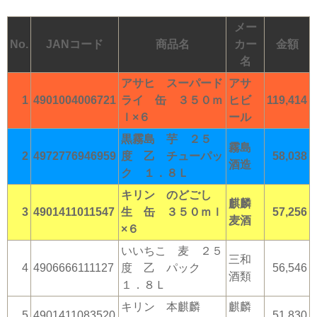
メー
No.
JANコード
商品名
カー
金額
名
アサヒ スーパード
アサ
1
4901004006721
ライ 缶 ３５０ｍ
ヒビ
119,414
ｌ×６
ール
黒霧島 芋 ２５
霧島
2
4972776946959
度 乙 チューパッ
58,038
酒造
ク １．８Ｌ
キリン のどごし
麒麟
3
4901411011547
生 缶 ３５０ｍｌ
57,256
麦酒
×６
いいちこ 麦 ２５
三和
4
4906666111127
度 乙 パック
56,546
酒類
１．８Ｌ
キリン 本麒麟
麒麟
5
4901411083520
51,830