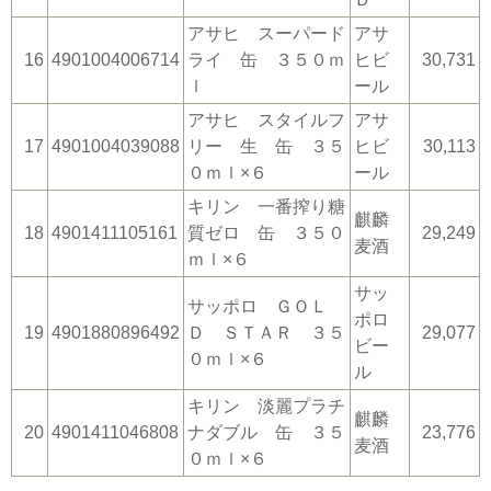
アサヒ スーパード
アサ
16
4901004006714
ライ 缶 ３５０ｍ
ヒビ
30,731
ｌ
ール
アサヒ スタイルフ
アサ
17
4901004039088
リー 生 缶 ３５
ヒビ
30,113
０ｍｌ×６
ール
キリン 一番搾り糖
麒麟
18
4901411105161
質ゼロ 缶 ３５０
29,249
麦酒
ｍｌ×６
サッ
サッポロ ＧＯＬ
ポロ
19
4901880896492
Ｄ ＳＴＡＲ ３５
29,077
ビー
０ｍｌ×６
ル
キリン 淡麗プラチ
麒麟
20
4901411046808
ナダブル 缶 ３５
23,776
麦酒
０ｍｌ×６