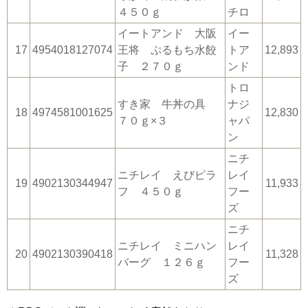
４５０ｇ
チロ
イートアンド 大阪
イー
17
4954018127074
王将 ぷるもち水餃
トア
12,893
子 ２７０ｇ
ンド
トロ
すき家 牛丼の具
ナジ
18
4974581001625
12,830
７０ｇ×３
ャパ
ン
ニチ
ニチレイ えびピラ
レイ
19
4902130344947
11,933
フ ４５０ｇ
フー
ズ
ニチ
ニチレイ ミニハン
レイ
20
4902130390418
11,328
バーグ １２６ｇ
フー
ズ