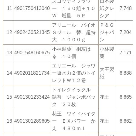
スコッティフラワ
日本製
11
4901750413040
ー １６０組＋１０
紙クレ
7,748
Ｗ 増量 ５Ｐ
シア
アリエール バイオ
Ｐ＆Ｇ
12
4902430521345
Ｓジェル 替 超特
ジャパ
7,204
大 １０００ｇ
ン
小林製薬 桐灰は
小林製
13
4901548160675
7,171
る １０個
薬
エリエール シャワ
大王製
14
4902011821734
ー吸水力２倍のトイ
6,888
紙
レットＷ１２巻
トイレクイックル
15
4901301233424
詰替 ジャンボパッ
花王
6,665
ク ２０枚
花王 ワイドハイタ
16
4901301289605
ー ＥＸパワー か
花王
6,662
え ４８０ｍｌ