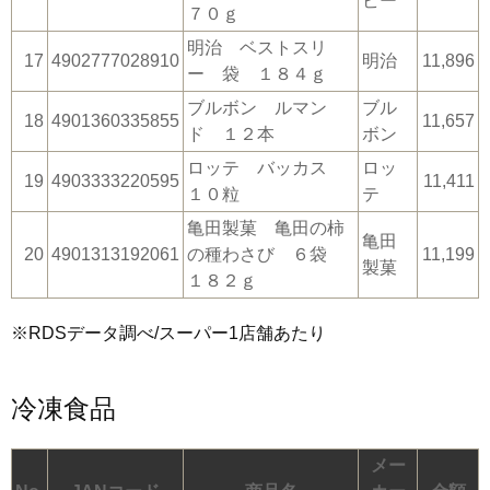
ビー
７０ｇ
明治 ベストスリ
17
4902777028910
明治
11,896
ー 袋 １８４ｇ
ブルボン ルマン
ブル
18
4901360335855
11,657
ド １２本
ボン
ロッテ バッカス
ロッ
19
4903333220595
11,411
１０粒
テ
亀田製菓 亀田の柿
亀田
20
4901313192061
の種わさび ６袋
11,199
製菓
１８２ｇ
※RDSデータ調べ/スーパー1店舗あたり
冷凍食品
メー