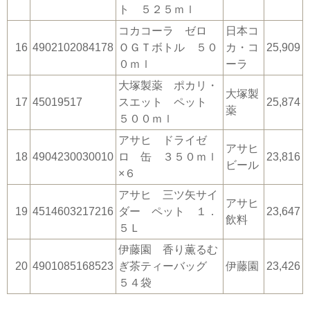
ト ５２５ｍｌ
コカコーラ ゼロ
日本コ
16
4902102084178
ＯＧＴボトル ５０
カ・コ
25,909
０ｍｌ
ーラ
大塚製薬 ポカリ・
大塚製
17
45019517
スエット ペット
25,874
薬
５００ｍｌ
アサヒ ドライゼ
アサヒ
18
4904230030010
ロ 缶 ３５０ｍｌ
23,816
ビール
×６
アサヒ 三ツ矢サイ
アサヒ
19
4514603217216
ダー ペット １．
23,647
飲料
５Ｌ
伊藤園 香り薫るむ
20
4901085168523
ぎ茶ティーバッグ
伊藤園
23,426
５４袋