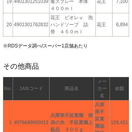
19
4901301251039
毒スプレー 本体
花王
7,100
４００ｍｌ
花王 ビオレｕ 泡
20
4901301762832
ハンドソープ 詰
花王
6,894
替 ４５０ｍｌ
※RDSデータ調べ/スーパー1店舗あたり
その他商品
メー
No.
JANコード
商品名
カー
金額
名
兵庫
県手
兵庫県手延素麺 揖
延素
1
4976640000013
保の糸 手延素麺上
129,421
麺協
級品 ３００ｇ