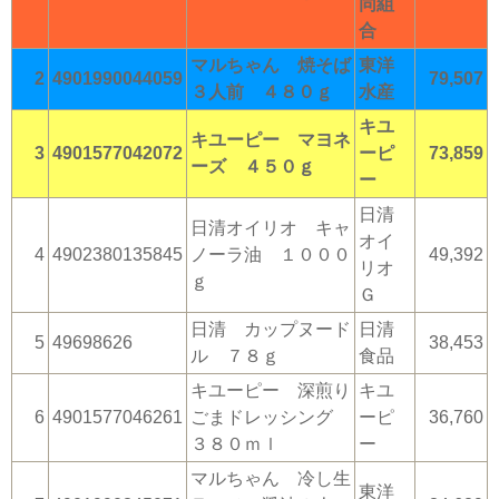
同組
合
マルちゃん 焼そば
東洋
2
4901990044059
79,507
３人前 ４８０ｇ
水産
キユ
キユーピー マヨネ
3
4901577042072
ーピ
73,859
ーズ ４５０ｇ
ー
日清
日清オイリオ キャ
オイ
4
4902380135845
ノーラ油 １０００
49,392
リオ
ｇ
Ｇ
日清 カップヌード
日清
5
49698626
38,453
ル ７８ｇ
食品
キユーピー 深煎り
キユ
6
4901577046261
ごまドレッシング
ーピ
36,760
３８０ｍｌ
ー
マルちゃん 冷し生
東洋