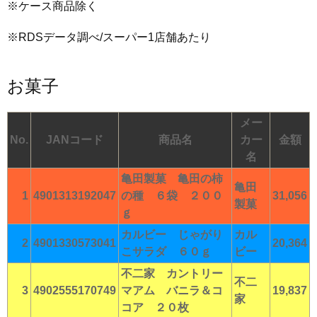
※ケース商品除く
※RDSデータ調べ/スーパー1店舗あたり
お菓子
メー
No.
JANコード
商品名
カー
金額
名
亀田製菓 亀田の柿
亀田
1
4901313192047
の種 ６袋 ２００
31,056
製菓
ｇ
カルビー じゃがり
カル
2
4901330573041
20,364
こサラダ ６０ｇ
ビー
不二家 カントリー
不二
3
4902555170749
マアム バニラ＆コ
19,837
家
コア ２０枚