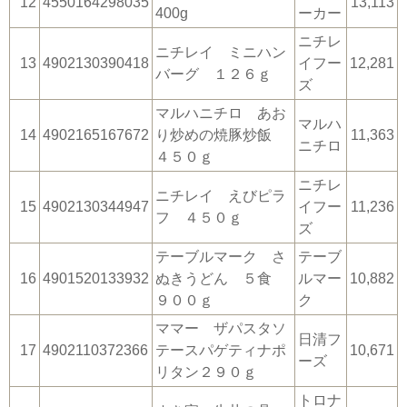
12
4550164298035
13,113
400g
ーカー
ニチレ
ニチレイ ミニハン
13
4902130390418
イフー
12,281
バーグ １２６ｇ
ズ
マルハニチロ あお
マルハ
14
4902165167672
り炒めの焼豚炒飯
11,363
ニチロ
４５０ｇ
ニチレ
ニチレイ えびピラ
15
4902130344947
イフー
11,236
フ ４５０ｇ
ズ
テーブルマーク さ
テーブ
16
4901520133932
ぬきうどん ５食
ルマー
10,882
９００ｇ
ク
ママー ザパスタソ
日清フ
17
4902110372366
テースパゲティナポ
10,671
ーズ
リタン２９０ｇ
トロナ