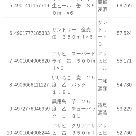
麒麟
5
4901411157719
生ビール 缶 ３５
68,765
麦酒
０ｍｌ×６
サン
サントリー 金麦
トリ
6
4901777185333
57,524
缶 ３５０ｍｌ×６
ーＨ
Ｄ
アサヒ スーパード
アサ
7
4901004006820
ライ 缶 ５００ｍ
ヒビ
55,171
ｌ×６
ール
いいちこ 麦 ２５
三和
8
4906666111127
度 乙 パック
54,780
酒類
１．８Ｌ
黒霧島 芋 ２５
霧島
9
4972776946959
度 乙 チューパッ
53,229
酒造
ク １．８Ｌ
アサヒ クリアアサ
アサ
10
4901004008244
ヒ 缶 ３５０ｍｌ
ヒビ
52,760