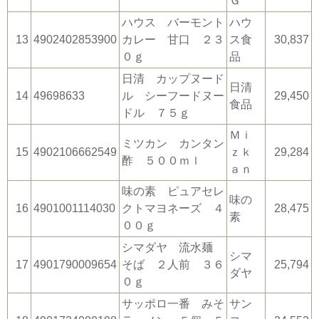
Ｇ
ハウス バーモント
ハウ
13
4902402853900
カレー 甘口 ２３
ス食
30,837
０ｇ
品
日清 カップヌード
日清
14
49698633
ル シーフードヌー
29,450
食品
ドル ７５ｇ
Ｍｉ
ミツカン カンタン
15
4902106662549
ｚｋ
29,284
酢 ５００ｍｌ
ａｎ
味の素 ピュアセレ
味の
16
4901001114030
クトマヨネーズ ４
28,475
素
００ｇ
シマダヤ 流水麺
シマ
17
4901790009654
そば ２人前 ３６
25,794
ダヤ
０ｇ
サッポロ一番 みそ
サン