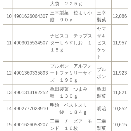
大袋 ２２５ｇ
三幸製菓 粒より小
三幸
10
4901626064307
12,086
餅 ９０ｇ
製菓
ヤマ
ナビスコ チップス
ザキ
11
4903015534507
ターＬうすしお １
ビス
11,957
１５ｇ
ケッ
ト
ブルボン アルフォ
ブル
12
4901360335893
ートファミリーサイ
11,923
ボン
ズ １９９ｇ
亀田製菓 つまみ
亀田
13
4901313192252
11,821
種 １３０ｇ
製菓
明治 ベストスリ
14
4902777028910
明治
10,852
ー 袋 １８４ｇ
三幸 チーズアーモ
三幸
15
4901626058207
10,615
ンド １６枚
製菓