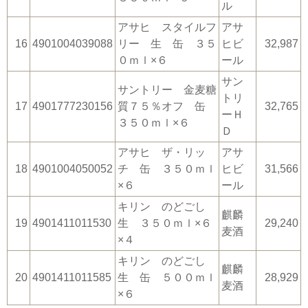
ル
アサヒ スタイルフ
アサ
16
4901004039088
リー 生 缶 ３５
ヒビ
32,987
０ｍｌ×６
ール
サン
サントリー 金麦糖
トリ
17
4901777230156
質７５％オフ 缶
32,765
ーＨ
３５０ｍｌ×６
Ｄ
アサヒ ザ・リッ
アサ
18
4901004050052
チ 缶 ３５０ｍｌ
ヒビ
31,566
×６
ール
キリン のどごし
麒麟
19
4901411011530
生 ３５０ｍｌ×６
29,240
麦酒
×４
キリン のどごし
麒麟
20
4901411011585
生 缶 ５００ｍｌ
28,929
麦酒
×６