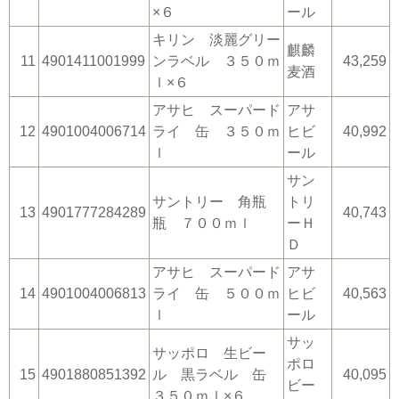
×６
ール
キリン 淡麗グリー
麒麟
11
4901411001999
ンラベル ３５０ｍ
43,259
麦酒
ｌ×６
アサヒ スーパード
アサ
12
4901004006714
ライ 缶 ３５０ｍ
ヒビ
40,992
ｌ
ール
サン
サントリー 角瓶
トリ
13
4901777284289
40,743
瓶 ７００ｍｌ
ーＨ
Ｄ
アサヒ スーパード
アサ
14
4901004006813
ライ 缶 ５００ｍ
ヒビ
40,563
ｌ
ール
サッ
サッポロ 生ビー
ポロ
15
4901880851392
ル 黒ラベル 缶
40,095
ビー
３５０ｍｌ×６