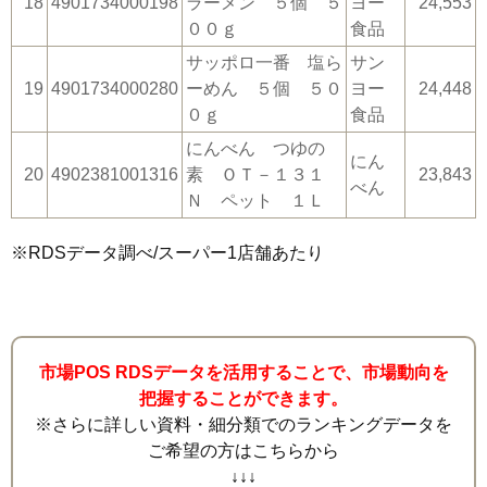
18
4901734000198
ラーメン ５個 ５
ヨー
24,553
００ｇ
食品
サッポロ一番 塩ら
サン
19
4901734000280
ーめん ５個 ５０
ヨー
24,448
０ｇ
食品
にんべん つゆの
にん
20
4902381001316
素 ＯＴ－１３１
23,843
べん
Ｎ ペット １Ｌ
※RDSデータ調べ/スーパー1店舗あたり
市場POS RDSデータを活用することで、市場動向を
把握することができます。
※さらに詳しい資料・細分類でのランキングデータを
ご希望の方はこちらから
↓↓↓