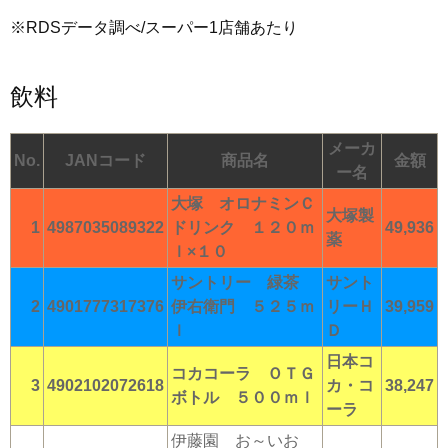
※RDSデータ調べ/スーパー1店舗あたり
飲料
メーカ
No.
JANコード
商品名
金額
ー名
大塚 オロナミンＣ
大塚製
1
4987035089322
ドリンク １２０ｍ
49,936
薬
ｌ×１０
サントリー 緑茶
サント
2
4901777317376
伊右衛門 ５２５ｍ
リーＨ
39,959
ｌ
Ｄ
日本コ
コカコーラ ＯＴＧ
3
4902102072618
カ・コ
38,247
ボトル ５００ｍｌ
ーラ
伊藤園 お～いお