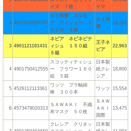
イズ ７枚
ヤマ
カミ商事 エルモ
カミ商
2
4971633003767
ア ティシュー ２
23,183
事
００Ｗ ５箱
ネピア ネピネピテ
王子ネ
3
4901121181431
ィシュ １５０組
22,963
ピア
５箱
スコッティティシュ
日本製
4
4901750412555
ー フラワー１６０
紙クレ
18,800
組 ５箱
シア
ワッツ プラ軸綿
5
4526112113361
ワッツ
15,554
棒 ３００本
ＳＡＷ
ＳＡＷＡＫＩ 不織
6
4573479020313
ＡＫＩ
13,475
布マスク ５０枚
国際
クレシア クリネッ
日本製