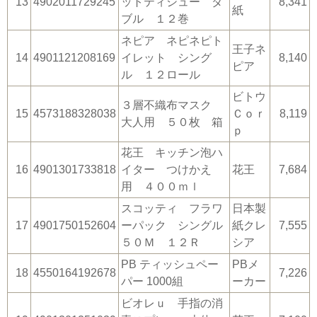
13
4902011729245
ットティシュー ダ
8,341
紙
ブル １２巻
ネピア ネピネピト
王子ネ
14
4901121208169
イレット シング
8,140
ピア
ル １２ロール
ビトウ
３層不織布マスク
15
4573188328038
Ｃｏｒ
8,119
大人用 ５０枚 箱
ｐ
花王 キッチン泡ハ
16
4901301733818
イター つけかえ
花王
7,684
用 ４００ｍｌ
スコッティ フラワ
日本製
17
4901750152604
ーパック シングル
紙クレ
7,555
５０Ｍ １２Ｒ
シア
PB ティッシュペー
PBメ
18
4550164192678
7,226
パー 1000組
ーカー
ビオレｕ 手指の消