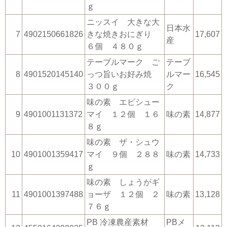
ｇ
ニッスイ 大きな大
日本水
7
4902150661826
きな焼きおにぎり
17,607
産
６個 ４８０ｇ
テーブルマーク ご
テーブ
8
4901520145140
っつ旨いお好み焼
ルマー
16,545
３００ｇ
ク
味の素 エビシュー
9
4901001131372
マイ １２個 １６
味の素
14,877
８ｇ
味の素 ザ・シュウ
10
4901001359417
マイ ９個 ２８８
味の素
14,733
ｇ
味の素 しょうがギ
11
4901001397488
ョーザ １２個 ２
味の素
13,128
７６ｇ
PB 冷凍農産素材
PBメ