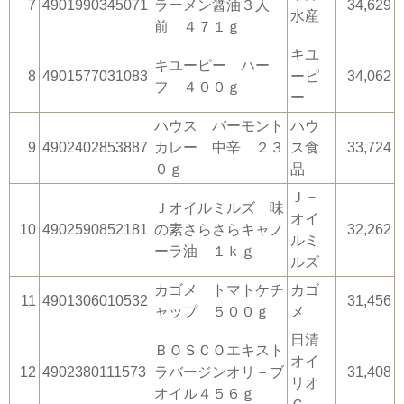
7
4901990345071
ラーメン醤油３人
34,629
水産
前 ４７１ｇ
キユ
キユーピー ハー
8
4901577031083
ーピ
34,062
フ ４００ｇ
ー
ハウス バーモント
ハウ
9
4902402853887
カレー 中辛 ２３
ス食
33,724
０ｇ
品
Ｊ－
Ｊオイルミルズ 味
オイ
10
4902590852181
の素さらさらキャノ
32,262
ルミ
ーラ油 １ｋｇ
ルズ
カゴメ トマトケチ
カゴ
11
4901306010532
31,456
ャップ ５００ｇ
メ
日清
ＢＯＳＣＯエキスト
オイ
12
4902380111573
ラバージンオリ－ブ
31,408
リオ
オイル４５６ｇ