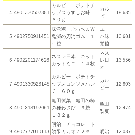
カルビー ポテトチ
カル
4
4901330502881
ップスうすしお味
19,685
ビー
６０ｇ
味覚糖 ぷっちょＷ
ユー
5
4902750911451
鬼滅の刃消ゴム １
ハ味
13,681
０粒
覚糖
ネス
ネスレ日本 キット
6
4902201174626
レ日
13,556
カットミニ １４枚
本
カルビー ポテトチ
カル
7
4901330523145
ップスコンソメパン
12,803
ビー
チ ６０ｇ
亀田製菓 亀田の柿
亀田
8
4901313192061
の種わさび ６袋
12,474
製菓
１８２ｇ
明治 チョコレート
9
4902777010113
効果カカオ７２％
明治
12,087