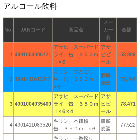
アルコール飲料
メー
No.
JANコード
商品名
カー
金額
名
アサヒ スーパード
アサ
1
4901004006721
ライ 缶 ３５０ｍ
ヒビ
158,809
ｌ×６
ール
キリン のどごし
麒麟
2
4901411011547
生 缶 ３５０ｍｌ
79,464
麦酒
×６
アサヒ スーパード
アサ
3
4901004035400
ライ 缶 ３５０ｍ
ヒビ
78,471
ｌ×６×４
ール
キリン 本麒麟
麒麟
4
4901411083520
77,522
缶 ３５０ｍｌ×６
麦酒
キリン 一番搾り