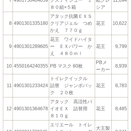
7
4901750404659
クスティシュー １
紙クレ
11,094
８０組×５箱
シア
アタック抗菌ＥＸＳ
8
4901301335180
クリアジェル つめ
花王
10,622
かえ ７７０ｇ
花王 ワイドハイタ
9
4901301289605
ー ＥＸパワー か
花王
9,799
え ４８０ｍｌ
PBメ
10
4550164240355
PB マスク 60枚
8,939
ーカー
トイレクイックル
11
4901301233424
詰替 ジャンボパッ
花王
8,783
ク ２０枚
アタック 高活性バ
12
4901301364678
イオＥＸ 詰替用
花王
8,485
８１０ｇ
エリエール トイレ
大王製