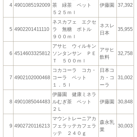
4
4901085192009
茶 緑茶 ペット
伊藤園
37,392
５２５ｍｌ
ネスカフェ エクセ
ネスレ
5
4902201411110
ラ 無糖 ボトル
35,955
日本
９００ｍｌ
アサヒ ウィルキン
アサヒ
6
4514603325812
ソンタンサン ＰＥ
32,758
飲料
Ｔ ５００ｍｌ
コカコーラ コカ・
日本コ
7
4902102000468
コーラ ペット
カ・コ
31,002
１．５ｌ
ーラ
伊藤園 健康ミネラ
8
4901085044483
ルむぎ茶 ペット
伊藤園
30,848
２Ｌ
マウントレーニアカ
森永乳
9
4902720116213
フェラッテカフェラ
30,003
業
ッテ ２４０ｇ