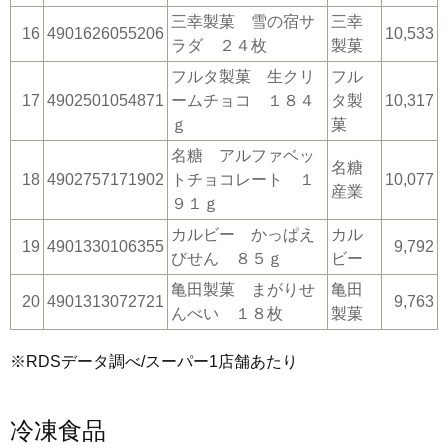
三幸製菓 雪の宿サ
三幸
16
4901626055206
10,533
ラダ ２４枚
製菓
フルタ製菓 生クリ
フル
17
4902501054871
ームチョコ １８４
タ製
10,317
ｇ
菓
名糖 アルファベッ
名糖
18
4902757171902
トチョコレート １
10,077
産業
９１ｇ
カルビー かっぱえ
カル
19
4901330106355
9,792
びせん ８５ｇ
ビー
亀田製菓 まがりせ
亀田
20
4901313072721
9,763
んべい １８枚
製菓
※RDSデータ調べ/スーパー1店舗あたり
冷凍食品