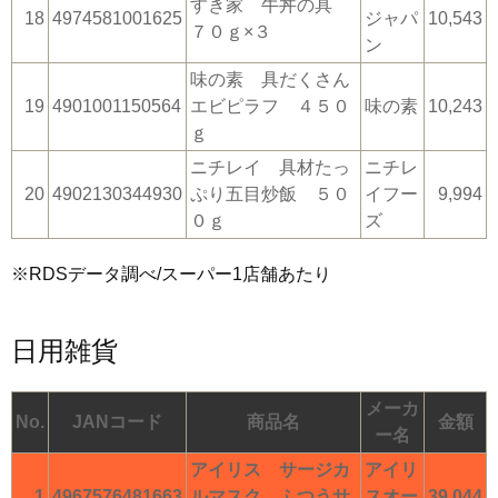
すき家 牛丼の具
18
4974581001625
ジャパ
10,543
７０ｇ×３
ン
味の素 具だくさん
19
4901001150564
エビピラフ ４５０
味の素
10,243
ｇ
ニチレイ 具材たっ
ニチレ
20
4902130344930
ぷり五目炒飯 ５０
イフー
9,994
０ｇ
ズ
※RDSデータ調べ/スーパー1店舗あたり
日用雑貨
メーカ
No.
JANコード
商品名
金額
ー名
アイリス サージカ
アイリ
1
4967576481663
ルマスク ふつうサ
スオー
39,044