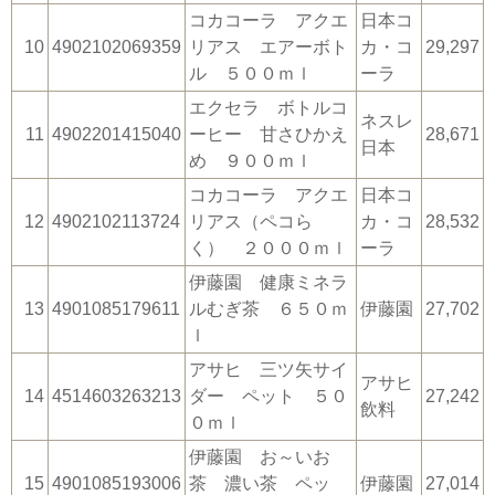
コカコーラ アクエ
日本コ
10
4902102069359
リアス エアーボト
カ・コ
29,297
ル ５００ｍｌ
ーラ
エクセラ ボトルコ
ネスレ
11
4902201415040
ーヒー 甘さひかえ
28,671
日本
め ９００ｍｌ
コカコーラ アクエ
日本コ
12
4902102113724
リアス（ペコら
カ・コ
28,532
く） ２０００ｍｌ
ーラ
伊藤園 健康ミネラ
13
4901085179611
ルむぎ茶 ６５０ｍ
伊藤園
27,702
ｌ
アサヒ 三ツ矢サイ
アサヒ
14
4514603263213
ダー ペット ５０
27,242
飲料
０ｍｌ
伊藤園 お～いお
15
4901085193006
茶 濃い茶 ペッ
伊藤園
27,014