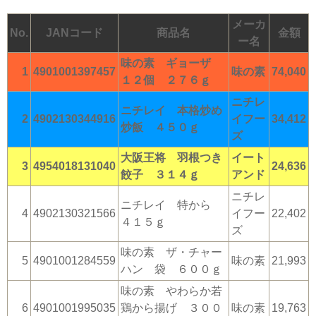
メーカ
No.
JANコード
商品名
金額
ー名
味の素 ギョーザ
1
4901001397457
味の素
74,040
１２個 ２７６ｇ
ニチレ
ニチレイ 本格炒め
2
4902130344916
イフー
34,412
炒飯 ４５０ｇ
ズ
大阪王将 羽根つき
イート
3
4954018131040
24,636
餃子 ３１４ｇ
アンド
ニチレ
ニチレイ 特から
4
4902130321566
イフー
22,402
４１５ｇ
ズ
味の素 ザ・チャー
5
4901001284559
味の素
21,993
ハン 袋 ６００ｇ
味の素 やわらか若
6
4901001995035
鶏から揚げ ３００
味の素
19,763