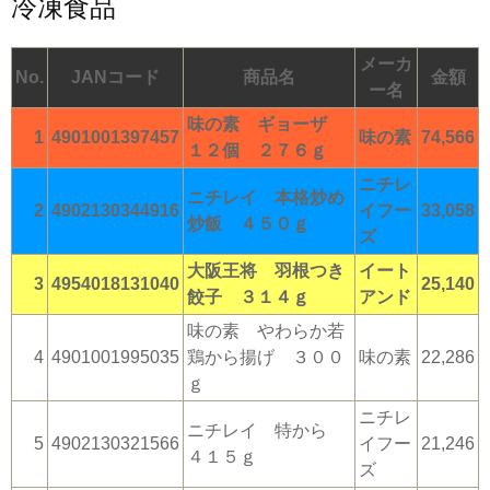
冷凍食品
メーカ
No.
JANコード
商品名
金額
ー名
味の素 ギョーザ
1
4901001397457
味の素
74,566
１２個 ２７６ｇ
ニチレ
ニチレイ 本格炒め
2
4902130344916
イフー
33,058
炒飯 ４５０ｇ
ズ
大阪王将 羽根つき
イート
3
4954018131040
25,140
餃子 ３１４ｇ
アンド
味の素 やわらか若
4
4901001995035
鶏から揚げ ３００
味の素
22,286
ｇ
ニチレ
ニチレイ 特から
5
4902130321566
イフー
21,246
４１５ｇ
ズ