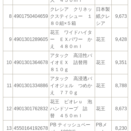
大 ４５０ｍｌ
クレシア クリネッ
日本製
8
4901750404659
クスティシュー １
紙クレ
9,673
８０組×５箱
シア
花王 ワイドハイタ
9
4901301289605
ー ＥＸパワー か
花王
9,428
え ４８０ｍｌ
アタック 高活性バ
10
4901301364678
イオＥＸ 詰替用
花王
9,351
８１０ｇ
アタック 高浸透バ
11
4901301334886
イオジェル つめか
花王
8,788
え ７７０ｇ
花王 ビオレｕ 泡
12
4901301762832
ハンドソープ 詰
花王
8,673
替 ４５０ｍｌ
PB ティッシュペー
PBメ
13
4550164192678
8,230