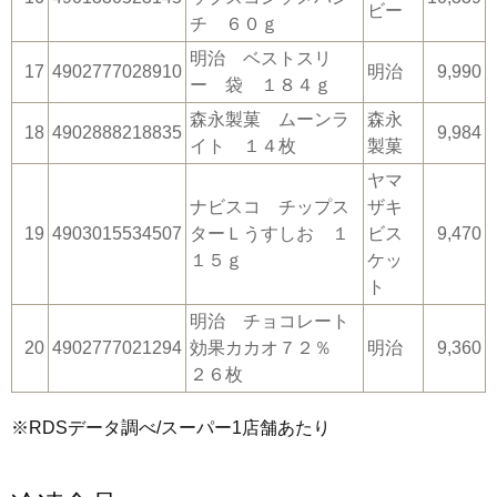
ビー
チ ６０ｇ
明治 ベストスリ
17
4902777028910
明治
9,990
ー 袋 １８４ｇ
森永製菓 ムーンラ
森永
18
4902888218835
9,984
イト １４枚
製菓
ヤマ
ナビスコ チップス
ザキ
19
4903015534507
ターＬうすしお １
ビス
9,470
１５ｇ
ケッ
ト
明治 チョコレート
20
4902777021294
効果カカオ７２％
明治
9,360
２６枚
※RDSデータ調べ/スーパー1店舗あたり