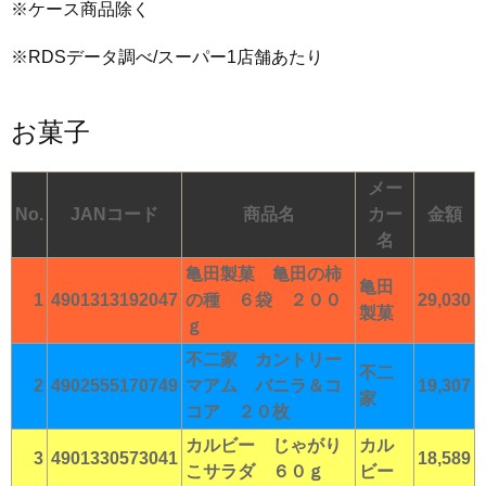
※ケース商品除く
※RDSデータ調べ/スーパー1店舗あたり
お菓子
メー
No.
JANコード
商品名
カー
金額
名
亀田製菓 亀田の柿
亀田
1
4901313192047
の種 ６袋 ２００
29,030
製菓
ｇ
不二家 カントリー
不二
2
4902555170749
マアム バニラ＆コ
19,307
家
コア ２０枚
カルビー じゃがり
カル
3
4901330573041
18,589
こサラダ ６０ｇ
ビー