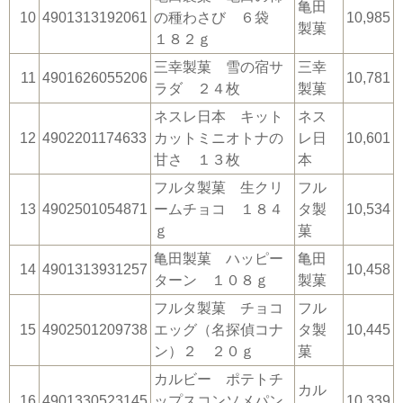
亀田
10
4901313192061
の種わさび ６袋
10,985
製菓
１８２ｇ
三幸製菓 雪の宿サ
三幸
11
4901626055206
10,781
ラダ ２４枚
製菓
ネスレ日本 キット
ネス
12
4902201174633
カットミニオトナの
レ日
10,601
甘さ １３枚
本
フルタ製菓 生クリ
フル
13
4902501054871
ームチョコ １８４
タ製
10,534
ｇ
菓
亀田製菓 ハッピー
亀田
14
4901313931257
10,458
ターン １０８ｇ
製菓
フルタ製菓 チョコ
フル
15
4902501209738
エッグ（名探偵コナ
タ製
10,445
ン）２ ２０ｇ
菓
カルビー ポテトチ
カル
16
4901330523145
ップスコンソメパン
10,339