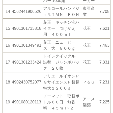
パー 1000組
ーカー
アルコールハンドジ
東亜産
14
4562441906526
7,708
ェルＴＭＮ ＫＯＮ
業
花王 キッチン泡ハ
15
4901301733818
イター つけかえ
花王
7,621
用 ４００ｍｌ
花王 ニュービー
16
4901301349491
花王
7,463
ズ 大 ８００ｇ
トイレクイックル
17
4901301233424
詰替 ジャンボパッ
花王
7,331
ク ２０枚
アリエールイオンＰ
18
4902430752077
ＧサイエンスＰ替超
Ｐ＆Ｇ
7,231
特大１２６０ｇ
ノーマット 取替ボ
アース
19
4901080120113
トル６０日 無香
7,225
製薬
料 ４５ｍｌ×２