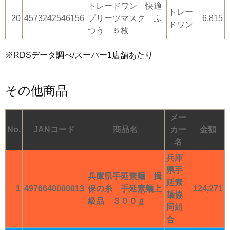
トレードワン 快適
トレー
20
4573242546156
プリーツマスク ふ
6,815
ドワン
つう ５枚
※RDSデータ調べ/スーパー1店舗あたり
その他商品
メー
No.
JANコード
商品名
カー
金額
名
兵庫
県手
兵庫県手延素麺 揖
延素
1
4976640000013
保の糸 手延素麺上
124,271
麺協
級品 ３００ｇ
同組
合