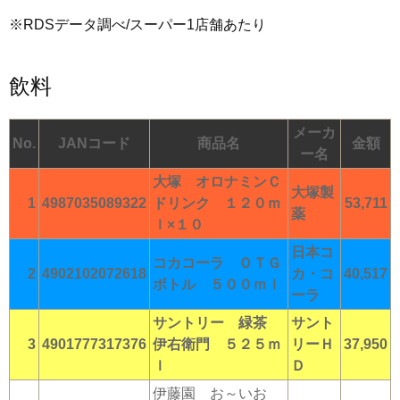
※RDSデータ調べ/スーパー1店舗あたり
飲料
メーカ
No.
JANコード
商品名
金額
ー名
大塚 オロナミンＣ
大塚製
1
4987035089322
ドリンク １２０ｍ
53,711
薬
ｌ×１０
日本コ
コカコーラ ＯＴＧ
2
4902102072618
カ・コ
40,517
ボトル ５００ｍｌ
ーラ
サントリー 緑茶
サント
3
4901777317376
伊右衛門 ５２５ｍ
リーＨ
37,950
ｌ
Ｄ
伊藤園 お～いお