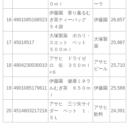
０ｍｌ
ーラ
伊藤園 香り薫るむ
16
4901085168523
ぎ茶ティーバッグ
伊藤園
26,857
５４袋
大塚製薬 ポカリ・
大塚製
17
45019517
スエット ペット
25,987
薬
５００ｍｌ
アサヒ ドライゼ
アサヒ
18
4904230030010
ロ 缶 ３５０ｍｌ
25,710
ビール
×６
伊藤園 健康ミネラ
19
4901085179611
ルむぎ茶 ６５０ｍ
伊藤園
25,588
ｌ
アサヒ 三ツ矢サイ
アサヒ
20
4514603217216
ダー ペット １．
24,391
飲料
５Ｌ