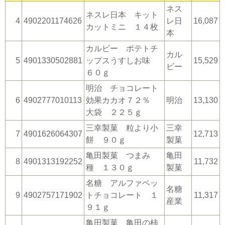
ネス
ネスレ日本 キット
4
4902201174626
レ日
16,087
カットミニ １４枚
本
カルビー ポテトチ
カル
5
4901330502881
ップスうすしお味
15,529
ビー
６０ｇ
明治 チョコレート
6
4902777010113
効果カカオ７２％
明治
13,130
大袋 ２２５ｇ
三幸製菓 粒より小
三幸
7
4901626064307
12,713
餅 ９０ｇ
製菓
亀田製菓 つまみ
亀田
8
4901313192252
11,732
種 １３０ｇ
製菓
名糖 アルファベッ
名糖
9
4902757171902
トチョコレート １
11,317
産業
９１ｇ
亀田製菓 亀田の柿