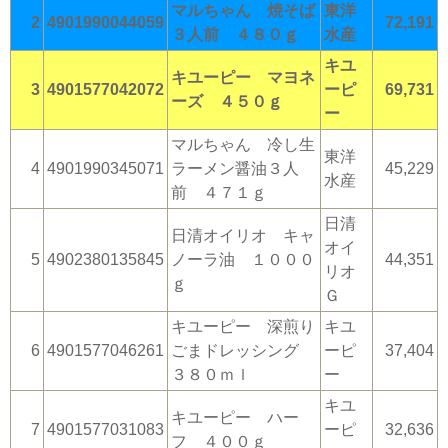
マルちゃん 焼そば
東洋
2
4901990044059
72,191
３人前 ４８０ｇ
水産
キユ
キユーピー マヨネ
3
4901577042072
ーピ
69,731
ーズ ４５０ｇ
ー
マルちゃん 冷し生
東洋
4
4901990345071
ラーメン醤油３人
45,229
水産
前 ４７１ｇ
日清
日清オイリオ キャ
オイ
5
4902380135845
ノーラ油 １０００
44,351
リオ
ｇ
Ｇ
キユーピー 深煎り
キユ
6
4901577046261
ごまドレッシング
ーピ
37,404
３８０ｍｌ
ー
キユ
キユーピー ハー
7
4901577031083
ーピ
32,636
フ ４００ｇ