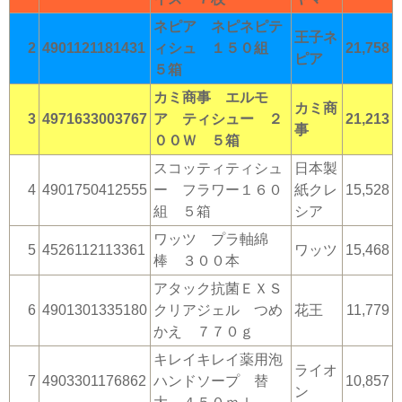
ネピア ネピネピテ
王子ネ
2
4901121181431
ィシュ １５０組
21,758
ピア
５箱
カミ商事 エルモ
カミ商
3
4971633003767
ア ティシュー ２
21,213
事
００Ｗ ５箱
スコッティティシュ
日本製
4
4901750412555
ー フラワー１６０
紙クレ
15,528
組 ５箱
シア
ワッツ プラ軸綿
5
4526112113361
ワッツ
15,468
棒 ３００本
アタック抗菌ＥＸＳ
6
4901301335180
クリアジェル つめ
花王
11,779
かえ ７７０ｇ
キレイキレイ薬用泡
ライオ
7
4903301176862
ハンドソープ 替
10,857
ン