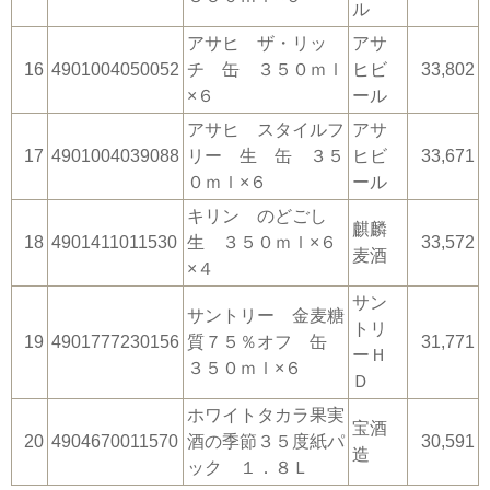
ル
アサヒ ザ・リッ
アサ
16
4901004050052
チ 缶 ３５０ｍｌ
ヒビ
33,802
×６
ール
アサヒ スタイルフ
アサ
17
4901004039088
リー 生 缶 ３５
ヒビ
33,671
０ｍｌ×６
ール
キリン のどごし
麒麟
18
4901411011530
生 ３５０ｍｌ×６
33,572
麦酒
×４
サン
サントリー 金麦糖
トリ
19
4901777230156
質７５％オフ 缶
31,771
ーＨ
３５０ｍｌ×６
Ｄ
ホワイトタカラ果実
宝酒
20
4904670011570
酒の季節３５度紙パ
30,591
造
ック １．８Ｌ