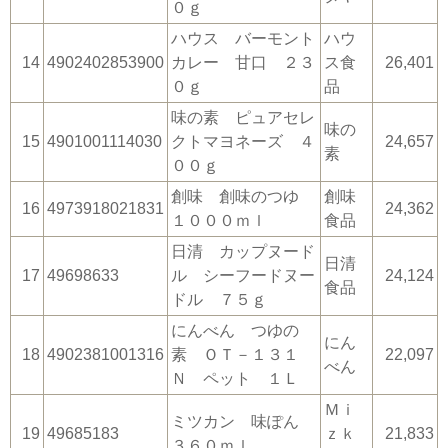
０ｇ
ハウス バーモント
ハウ
14
4902402853900
カレー 甘口 ２３
ス食
26,401
０ｇ
品
味の素 ピュアセレ
味の
15
4901001114030
クトマヨネーズ ４
24,657
素
００ｇ
創味 創味のつゆ
創味
16
4973918021831
24,362
１０００ｍｌ
食品
日清 カップヌード
日清
17
49698633
ル シーフードヌー
24,124
食品
ドル ７５ｇ
にんべん つゆの
にん
18
4902381001316
素 ＯＴ－１３１
22,097
べん
Ｎ ペット １Ｌ
Ｍｉ
ミツカン 味ぽん
19
49685183
ｚｋ
21,833
３６０ｍｌ