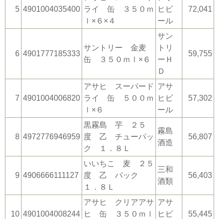
5
4901004035400
ライ 缶 ３５０ｍ
ヒビ
72,041
ｌ×６×４
ール
サン
サントリー 金麦
トリ
6
4901777185333
59,755
缶 ３５０ｍｌ×６
ーＨ
Ｄ
アサヒ スーパード
アサ
7
4901004006820
ライ 缶 ５００ｍ
ヒビ
57,302
ｌ×６
ール
黒霧島 芋 ２５
霧島
8
4972776946959
度 乙 チューパッ
56,807
酒造
ク １．８Ｌ
いいちこ 麦 ２５
三和
9
4906666111127
度 乙 パック
56,403
酒類
１．８Ｌ
アサヒ クリアアサ
アサ
10
4901004008244
ヒ 缶 ３５０ｍｌ
ヒビ
55,445