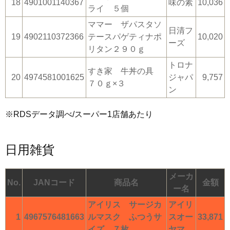
18
4901001140367
味の素
10,036
ライ ５個
ママー ザパスタソ
日清フ
19
4902110372366
テースパゲティナポ
10,020
ーズ
リタン２９０ｇ
トロナ
すき家 牛丼の具
20
4974581001625
ジャパ
9,757
７０ｇ×３
ン
※RDSデータ調べ/スーパー1店舗あたり
日用雑貨
メーカ
No.
JANコード
商品名
金額
ー名
アイリス サージカ
アイリ
1
4967576481663
ルマスク ふつうサ
スオー
33,871
イズ ７枚
ヤマ