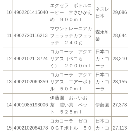
エクセラ ボトルコ
ネスレ
10
4902201415040
ーヒー 甘さひかえ
29,086
日本
め ９００ｍｌ
マウントレーニアカ
森永乳
11
4902720116213
フェラッテカフェラ
28,644
業
ッテ ２４０ｇ
コカコーラ アクエ
日本コ
12
4902102113724
リアス（ペコら
カ・コ
28,310
く） ２０００ｍｌ
ーラ
コカコーラ アクエ
日本コ
13
4902102069359
リアス エアーボト
カ・コ
28,155
ル ５００ｍｌ
ーラ
伊藤園 お～いお
14
4901085193006
茶 濃い茶 ペッ
伊藤園
27,378
ト ５２５ｍｌ
コカコーラ ゼロ
日本コ
15
4902102084178
ＯＧＴボトル ５０
カ・コ
27,113