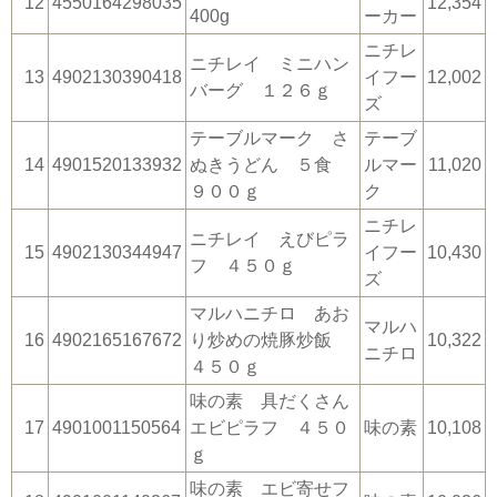
12
4550164298035
12,354
400g
ーカー
ニチレ
ニチレイ ミニハン
13
4902130390418
イフー
12,002
バーグ １２６ｇ
ズ
テーブルマーク さ
テーブ
14
4901520133932
ぬきうどん ５食
ルマー
11,020
９００ｇ
ク
ニチレ
ニチレイ えびピラ
15
4902130344947
イフー
10,430
フ ４５０ｇ
ズ
マルハニチロ あお
マルハ
16
4902165167672
り炒めの焼豚炒飯
10,322
ニチロ
４５０ｇ
味の素 具だくさん
17
4901001150564
エビピラフ ４５０
味の素
10,108
ｇ
味の素 エビ寄せフ