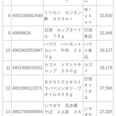
ー
Ｍｉ
ミツカン カンタン
8
4902106662549
ｚｋ
32,630
酢 ５００ｍｌ
ａｎ
日清 カップヌード
日清
9
49698626
31,946
ル ７８ｇ
食品
ハウス バーモント
ハウ
10
4902402853887
カレー 中辛 ２３
ス食
29,127
０ｇ
品
カゴメ トマトケチ
カゴ
11
4901306010532
28,176
ャップ ５００ｇ
メ
日清
ＢＯＳＣＯエキスト
オイ
12
4902380111573
ラバージンオリ－ブ
27,596
リオ
オイル４５６ｇ
Ｇ
シマダヤ 流水麺
シマ
13
4901790009654
そば ２人前 ３６
27,305
ダヤ