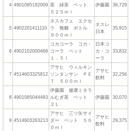
4
4901085192009
茶 緑茶 ペット
伊藤園
36,729
５２５ｍｌ
ネスカフェ エクセ
ネスレ
5
4902201411110
ラ 無糖 ボトル
35,915
日本
９００ｍｌ
コカコーラ コカ・
日本コ
6
4902102000468
コーラ ペット
カ・コ
33,832
１．５ｌ
ーラ
アサヒ ウィルキン
アサヒ
7
4514603325812
ソンタンサン ＰＥ
32,256
飲料
Ｔ ５００ｍｌ
伊藤園 健康ミネラ
8
4901085044483
ルむぎ茶 ペット
伊藤園
30,070
２Ｌ
アサヒ 三ツ矢サイ
アサヒ
9
4514603263213
ダー ペット ５０
29,375
飲料
０ｍｌ