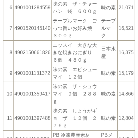
味の素 ザ・チャー
6
4901001284559
味の素
21,071
ハン 袋 ６００ｇ
テーブルマーク ご
テーブ
7
4901520145140
っつ旨いお好み焼
ルマー
16,521
３００ｇ
ク
ニッスイ 大きな大
日本水
8
4902150661826
きな焼きおにぎり
16,375
産
６個 ４８０ｇ
味の素 エビシュー
9
4901001131372
味の素
15,179
マイ １２個
味の素 ザ・シュウ
10
4901001359417
マイ ９個 ２８８
味の素
14,866
ｇ
味の素 しょうがギ
11
4901001397488
ョーザ １２個 ２
味の素
12,804
７６ｇ
PB 冷凍農産素材
PBメ