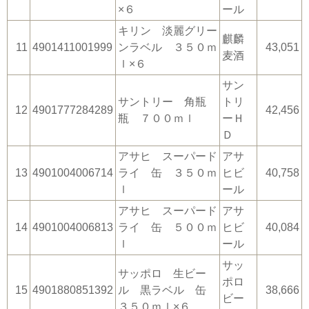
×６
ール
キリン 淡麗グリー
麒麟
11
4901411001999
ンラベル ３５０ｍ
43,051
麦酒
ｌ×６
サン
サントリー 角瓶
トリ
12
4901777284289
42,456
瓶 ７００ｍｌ
ーＨ
Ｄ
アサヒ スーパード
アサ
13
4901004006714
ライ 缶 ３５０ｍ
ヒビ
40,758
ｌ
ール
アサヒ スーパード
アサ
14
4901004006813
ライ 缶 ５００ｍ
ヒビ
40,084
ｌ
ール
サッ
サッポロ 生ビー
ポロ
15
4901880851392
ル 黒ラベル 缶
38,666
ビー
３５０ｍｌ×６