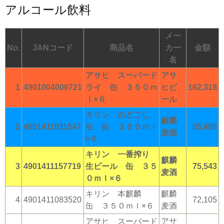
アルコール飲料
メー
No.
JANコード
商品名
カー
金額
名
アサヒ スーパード
アサ
1
4901004006721
ライ 缶 ３５０ｍ
ヒビ
162,318
ｌ×６
ール
キリン のどごし
麒麟
2
4901411011547
生 缶 ３５０ｍｌ
85,480
麦酒
×６
キリン 一番搾り
麒麟
3
4901411157719
生ビール 缶 ３５
75,543
麦酒
０ｍｌ×６
キリン 本麒麟
麒麟
4
4901411083520
72,105
缶 ３５０ｍｌ×６
麦酒
アサヒ スーパード
アサ