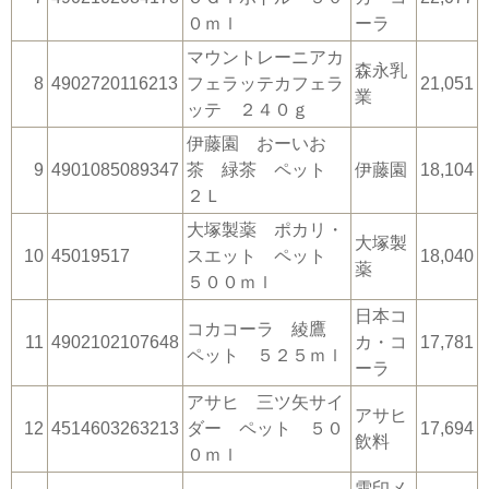
０ｍｌ
ーラ
マウントレーニアカ
森永乳
8
4902720116213
フェラッテカフェラ
21,051
業
ッテ ２４０ｇ
伊藤園 おーいお
9
4901085089347
茶 緑茶 ペット
伊藤園
18,104
２Ｌ
大塚製薬 ポカリ・
大塚製
10
45019517
スエット ペット
18,040
薬
５００ｍｌ
日本コ
コカコーラ 綾鷹
11
4902102107648
カ・コ
17,781
ペット ５２５ｍｌ
ーラ
アサヒ 三ツ矢サイ
アサヒ
12
4514603263213
ダー ペット ５０
17,694
飲料
０ｍｌ
雪印メ