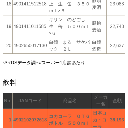
麒麟
18
4901411512518
上 生 缶 ３５０
23,083
麦酒
ｍｌ×６
キリン のどごし
麒麟
19
4901411011585
生 缶 ５００ｍｌ
22,743
麦酒
×６
白鶴 まる サケパ
白鶴
20
4902650017130
22,637
ック ２Ｌ
酒造
※RDSデータ調べ/スーパー1店舗あたり
飲料
メーカ
No.
JANコード
商品名
金額
ー名
日本コ
コカコーラ ＯＴＧ
1
4902102072618
カ・コ
36,193
ボトル ５００ｍｌ
ーラ