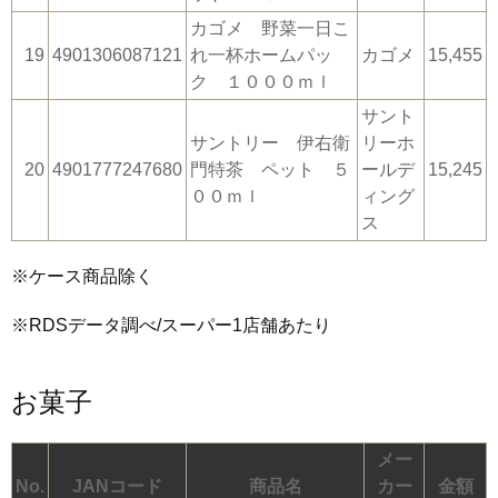
カゴメ 野菜一日こ
19
4901306087121
れ一杯ホームパッ
カゴメ
15,455
ク １０００ｍｌ
サント
サントリー 伊右衛
リーホ
20
4901777247680
門特茶 ペット ５
ールデ
15,245
００ｍｌ
ィング
ス
※ケース商品除く
※RDSデータ調べ/スーパー1店舗あたり
お菓子
メー
No.
JANコード
商品名
カー
金額