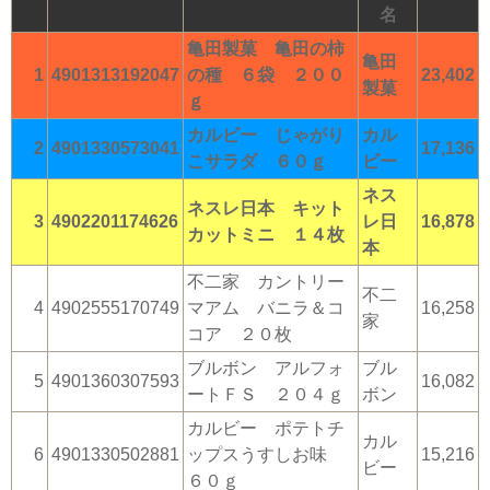
名
亀田製菓 亀田の柿
亀田
1
4901313192047
の種 ６袋 ２００
23,402
製菓
ｇ
カルビー じゃがり
カル
2
4901330573041
17,136
こサラダ ６０ｇ
ビー
ネス
ネスレ日本 キット
3
4902201174626
レ日
16,878
カットミニ １４枚
本
不二家 カントリー
不二
4
4902555170749
マアム バニラ＆コ
16,258
家
コア ２０枚
ブルボン アルフォ
ブル
5
4901360307593
16,082
ートＦＳ ２０４ｇ
ボン
カルビー ポテトチ
カル
6
4901330502881
ップスうすしお味
15,216
ビー
６０ｇ