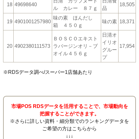
日清 カップヌード
日清食
18
49698640
18,505
ル カレー ８７ｇ
品
味の素 ほんだし
19
4901001257980
味の素
18,371
箱 ４５０ｇ
日清オ
ＢＯＳＣＯエキスト
イリオ
20
4902380111573
ラバージンオリ－ブ
17,954
グルー
オイル４５６ｇ
プ
※RDSデータ調べ/スーパー1店舗あたり
市場POS RDSデータを活用することで、市場動向を
把握することができます。
※さらに詳しい資料・細分類でのランキングデータを
ご希望の方はこちらから
↓↓↓