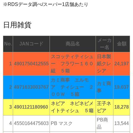
※RDSデータ調べ/スーパー1店舗あたり
日用雑貨
メーカ
No.
JANコード
商品名
金額
ー名
スコッティティシュ
日本製
1
4901750412555
ー フラワー１６０
紙クレ
24,197
組 ５箱
シア
カミ商事 エルモ
カミ商
2
4971633003767
ア ティシュー ２
19,037
事
００Ｗ ５箱
ネピア ネピネピメ
王子ネ
3
4901121180960
18,278
イトティシュ ５箱
ピア
PB商
4
4550164475603
PB マスク
13,544
品