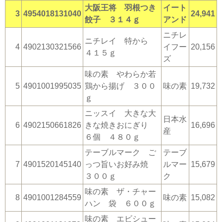
大阪王将 羽根つき
イート
3
4954018131040
24,941
餃子 ３１４ｇ
アンド
ニチレ
ニチレイ 特から
4
4902130321566
イフー
20,156
４１５ｇ
ズ
味の素 やわらか若
5
4901001995035
鶏から揚げ ３００
味の素
19,732
ｇ
ニッスイ 大きな大
日本水
6
4902150661826
きな焼きおにぎり
16,696
産
６個 ４８０ｇ
テーブルマーク ご
テーブ
7
4901520145140
っつ旨いお好み焼
ルマー
15,679
３００ｇ
ク
味の素 ザ・チャー
8
4901001284559
味の素
15,082
ハン 袋 ６００ｇ
味の素 エビシュー