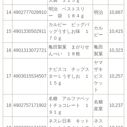
大袋 ２２５ｇ
明治 ベストスリ
14
4902777028910
明治
10,667
ー 袋 １８４ｇ
カルビー ビッグバ
カル
15
4901330502911
ッグうすしお味 １
10,415
ビー
７０ｇ
亀田製菓 まがりせ
亀田
16
4901313072721
10,323
んべい １８枚
製菓
ヤマ
ナビスコ チップス
ザキ
17
4903015534507
ターＬうすしお １
ビス
10,257
１５ｇ
ケッ
ト
名糖 アルファベッ
名糖
18
4902757171902
トチョコレート １
10,237
産業
９１ｇ
ネスレ日本 キット
ネス