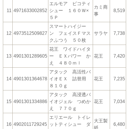
エルモア ピコティ
カミ商
11
4971633002852
シュー １６０Ｗ×
8,519
事
５Ｐ
スマートハイジー
12
4973512509827
ン フェイスＦマス
サラヤ
7,738
クふつう ５０枚
花王 ワイドハイタ
13
4901301289605
ー ＥＸパワー か
花王
7,420
え ４８０ｍｌ
アタック 高活性バ
14
4901301364678
イオＥＸ 詰替用
花王
7,235
８１０ｇ
アタック 高浸透バ
15
4901301334886
イオジェル つめか
花王
7,034
え ７７０ｇ
エリエール トイレ
大王製
16
4902011729245
ットティシュー ダ
6,480
紙