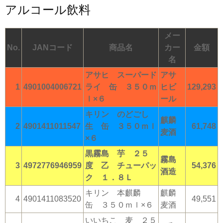
アルコール飲料
メー
No.
JANコード
商品名
カー
金額
名
アサヒ スーパード
アサ
1
4901004006721
ライ 缶 ３５０ｍ
ヒビ
129,293
ｌ×６
ール
キリン のどごし
麒麟
2
4901411011547
生 缶 ３５０ｍｌ
61,748
麦酒
×６
黒霧島 芋 ２５
霧島
3
4972776946959
度 乙 チューパッ
54,376
酒造
ク １．８Ｌ
キリン 本麒麟
麒麟
4
4901411083520
49,551
缶 ３５０ｍｌ×６
麦酒
いいちこ 麦 ２５