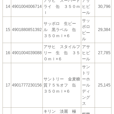
アサヒ スーパード
アサ
14
4901004006714
ライ 缶 ３５０ｍ
ヒビ
30,796
ｌ
ール
サッ
サッポロ 生ビー
ポロ
15
4901880851392
ル 黒ラベル 缶
29,384
ビー
３５０ｍｌ×６
ル
アサヒ スタイルフ
アサ
16
4901004039088
リー 生 缶 ３５
ヒビ
27,785
０ｍｌ×６
ール
サン
トリ
サントリー 金麦糖
ーホ
17
4901777230156
質７５％オフ 缶
ール
25,145
３５０ｍｌ×６
ディ
ング
ス
キリン 淡麗 極