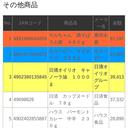
その他商品
メーカ
No.
JANコード
商品名
金額
ー名
マルちゃん 焼そば
東洋水
1
4901990044059
67,197
３人前 ４８０ｇ
産
キユーピー マヨネ
キユー
2
4901577042072
51,657
ーズ ４５０ｇ
ピー
日清オ
日清オイリオ キャ
イリオ
3
4902380135845
ノーラ油 １０００
39,413
グルー
ｇ
プ
日清 カップヌード
日清食
4
49698626
37,332
ル ７８ｇ
品
ハウス バーモント
ハウス
5
4902402853887
カレー 中辛 ２３
28,896
食品
０ｇ