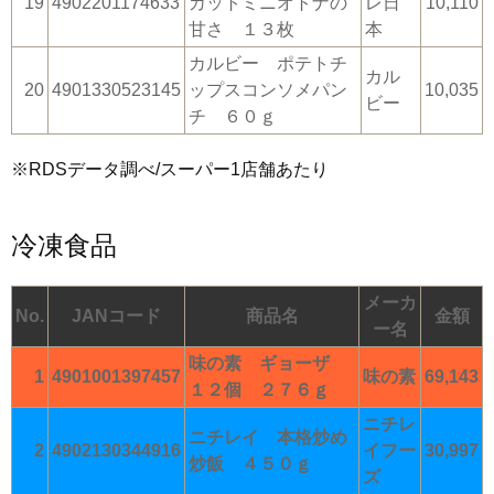
19
4902201174633
カットミニオトナの
レ日
10,110
甘さ １３枚
本
カルビー ポテトチ
カル
20
4901330523145
ップスコンソメパン
10,035
ビー
チ ６０ｇ
※RDSデータ調べ/スーパー1店舗あたり
冷凍食品
メーカ
No.
JANコード
商品名
金額
ー名
味の素 ギョーザ
1
4901001397457
味の素
69,143
１２個 ２７６ｇ
ニチレ
ニチレイ 本格炒め
2
4902130344916
イフー
30,997
炒飯 ４５０ｇ
ズ