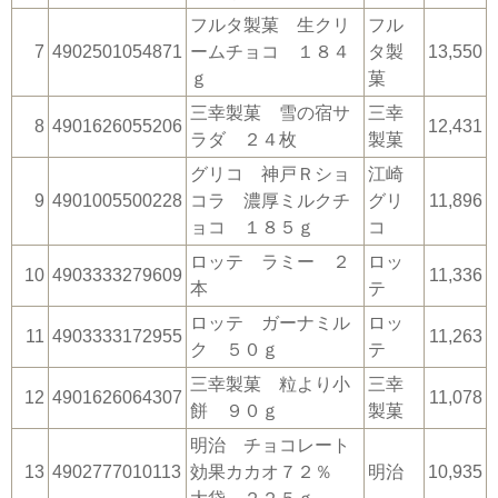
フルタ製菓 生クリ
フル
7
4902501054871
ームチョコ １８４
タ製
13,550
ｇ
菓
三幸製菓 雪の宿サ
三幸
8
4901626055206
12,431
ラダ ２４枚
製菓
グリコ 神戸Ｒショ
江崎
9
4901005500228
コラ 濃厚ミルクチ
グリ
11,896
ョコ １８５ｇ
コ
ロッテ ラミー ２
ロッ
10
4903333279609
11,336
本
テ
ロッテ ガーナミル
ロッ
11
4903333172955
11,263
ク ５０ｇ
テ
三幸製菓 粒より小
三幸
12
4901626064307
11,078
餅 ９０ｇ
製菓
明治 チョコレート
13
4902777010113
効果カカオ７２％
明治
10,935