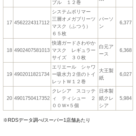
ブル １２巻
システムポリマー
三層オメガブリーツ
パーソ
17
4562224317112
6,377
マスク（ふつう）
ン
６５枚
快適ガードさわやか
白元ア
18
4902407581013
マスク レギュラー
6,368
ース
サイズ ３０枚
エリエール シャワ
大王製
19
4902011821734
ー吸水力２倍のトイ
6,027
紙
レットＷ１２巻
クレシア スコッテ
日本製
20
4901750417352
ィ ティシュー ２
紙クレ
5,984
００Ｗ×５個
シア
※RDSデータ調べ/スーパー1店舗あたり