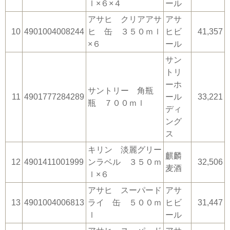
ｌ×６×４
ール
アサヒ クリアアサ
アサ
10
4901004008244
ヒ 缶 ３５０ｍｌ
ヒビ
41,357
×６
ール
サン
トリ
ーホ
サントリー 角瓶
11
4901777284289
ール
33,221
瓶 ７００ｍｌ
ディ
ング
ス
キリン 淡麗グリー
麒麟
12
4901411001999
ンラベル ３５０ｍ
32,506
麦酒
ｌ×６
アサヒ スーパード
アサ
13
4901004006813
ライ 缶 ５００ｍ
ヒビ
31,447
ｌ
ール