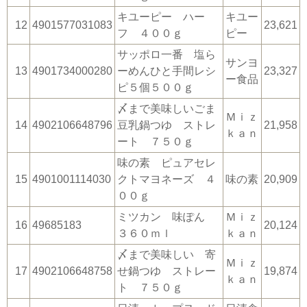
キユーピー ハー
キユー
12
4901577031083
23,621
フ ４００ｇ
ピー
サッポロ一番 塩ら
サンヨ
13
4901734000280
ーめんひと手間レシ
23,327
ー食品
ピ５個５００ｇ
〆まで美味しいごま
Ｍｉｚ
14
4902106648796
豆乳鍋つゆ ストレ
21,958
ｋａｎ
ート ７５０ｇ
味の素 ピュアセレ
15
4901001114030
クトマヨネーズ ４
味の素
20,909
００ｇ
ミツカン 味ぽん
Ｍｉｚ
16
49685183
20,124
３６０ｍｌ
ｋａｎ
〆まで美味しい 寄
Ｍｉｚ
17
4902106648758
せ鍋つゆ ストレー
19,874
ｋａｎ
ト ７５０ｇ