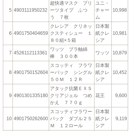
超快適マスク プリ
ユニ・
5
4903111950232
ーツタイプ ふつ
チャー
10,998
う ７枚
ム
クレシア クリネッ
日本製
6
4901750404659
クスティシュー １
紙クレ
10,981
８０組×５箱
シア
ワッツ プラ軸綿
7
4526112113361
ワッツ
10,879
棒 ３００本
スコッティ フラワ
日本製
8
4901750152604
ーパック シングル
紙クレ
10,452
５０Ｍ １２Ｒ
シア
アタック抗菌ＥＸＳ
9
4901301335180
クリアジェル つめ
花王
9,600
かえ ７７０ｇ
スコッティフラワー
日本製
10
4901750262600
パック ダブル２５
紙クレ
9,119
Ｍ １２ロール
シア