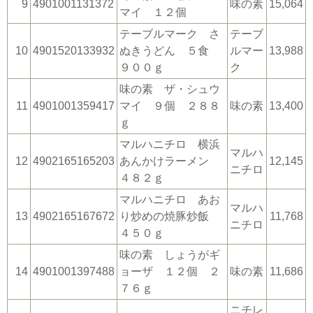
9
4901001131372
味の素
15,064
マイ １２個
テーブルマーク さ
テーブ
10
4901520133932
ぬきうどん ５食
ルマー
13,988
９００ｇ
ク
味の素 ザ・シュウ
11
4901001359417
マイ ９個 ２８８
味の素
13,400
ｇ
マルハニチロ 横浜
マルハ
12
4902165165203
あんかけラーメン
12,145
ニチロ
４８２ｇ
マルハニチロ あお
マルハ
13
4902165167672
り炒めの焼豚炒飯
11,768
ニチロ
４５０ｇ
味の素 しょうがギ
14
4901001397488
ョーザ １２個 ２
味の素
11,686
７６ｇ
ニチレ