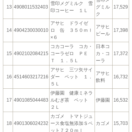
雪印メグミルク 雪
13
4908011532403
グミル
17,529
印コーヒー １Ｌ
ク
アサヒ ドライゼ
アサヒ
14
4904230030010
ロ 缶 ３５０ｍｌ
17,398
ビール
×６
コカコーラ コカ・
日本コ
15
4902102084215
コーラゼロ ＰＥ
カ・コ
17,372
Ｔ １．５Ｌ
ーラ
アサヒ 三ツ矢サイ
アサヒ
16
4514603217216
ダー ペット １．
16,732
飲料
５Ｌ
伊藤園 健康ミネラ
17
4901085044483
ルむぎ茶 ペット
伊藤園
16,532
２Ｌ
カゴメ トマトジュ
18
4901306024232
ース食塩無添加Ｓペ
カゴメ
15,703
ット７２０ｍｌ