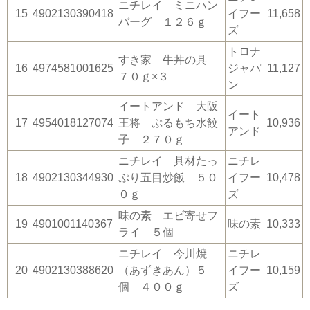
ニチレイ ミニハン
15
4902130390418
イフー
11,658
バーグ １２６ｇ
ズ
トロナ
すき家 牛丼の具
16
4974581001625
ジャパ
11,127
７０ｇ×３
ン
イートアンド 大阪
イート
17
4954018127074
王将 ぷるもち水餃
10,936
アンド
子 ２７０ｇ
ニチレイ 具材たっ
ニチレ
18
4902130344930
ぷり五目炒飯 ５０
イフー
10,478
０ｇ
ズ
味の素 エビ寄せフ
19
4901001140367
味の素
10,333
ライ ５個
ニチレイ 今川焼
ニチレ
20
4902130388620
（あずきあん）５
イフー
10,159
個 ４００ｇ
ズ