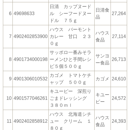
日清 カップヌード
日清食
6
49698633
ル シーフードヌー
27,264
品
ドル ７５ｇ
ハウス バーモント
ハウス
7
4902402853900
カレー 甘口 ２３
27,114
食品
０ｇ
サッポロ一番みそラ
サンヨ
8
4901734000198
ーメンひと手間レシ
26,713
ー食品
ピ５個５００ｇ
カゴメ トマトケチ
9
4901306010532
カゴメ
24,610
ャップ ５００ｇ
キユーピー 深煎り
キユー
10
4901577046261
ごまドレッシング
24,572
ピー
３８０ｍｌ
ハウス 北海道シチ
ハウス
11
4902402858912
ュー クリーム １
24,393
食品
８０ｇ