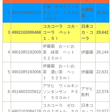
大塚 オロナミンＣ
大塚製
2
4987035089322
ドリンク １２０ｍ
30,041
薬
ｌ×１０
コカコーラ コカ・
日本コ
3
4902102000468
コーラ ペット
カ・コ
29,642
１．５ｌ
ーラ
伊藤園 お～いお
4
4901085192009
茶 緑茶 ペット
伊藤園
26,144
５２５ｍｌ
伊藤園 お～いお
5
4901085193006
茶 濃い茶 ペッ
伊藤園
22,631
ト ５２５ｍｌ
アサヒ ウィルキン
アサヒ
6
4514603325812
ソンタンサン ＰＥ
22,574
飲料
Ｔ ５００ｍｌ
コカコーラ ゼロ
日本コ
7
4902102084178
ＯＧＴボトル ５０
カ・コ
22,077