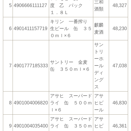
三和
5
4906666111127
度 乙 パック
48,327
酒類
１．８Ｌ
キリン 一番搾り
麒麟
6
4901411157719
生ビール 缶 ３５
48,230
麦酒
０ｍｌ×６
サン
トリ
ーホ
サントリー 金麦
7
4901777185333
ール
47,038
缶 ３５０ｍｌ×６
ディ
ング
ス
アサヒ スーパード
アサ
8
4901004006820
ライ 缶 ５００ｍ
ヒビ
46,830
ｌ×６
ール
アサヒ スーパード
アサ
9
4901004035400
ライ 缶 ３５０ｍ
ヒビ
46,361