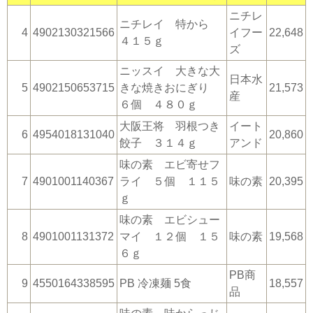
ニチレ
ニチレイ 特から
4
4902130321566
イフー
22,648
４１５ｇ
ズ
ニッスイ 大きな大
日本水
5
4902150653715
きな焼きおにぎり
21,573
産
６個 ４８０ｇ
大阪王将 羽根つき
イート
6
4954018131040
20,860
餃子 ３１４ｇ
アンド
味の素 エビ寄せフ
7
4901001140367
ライ ５個 １１５
味の素
20,395
ｇ
味の素 エビシュー
8
4901001131372
マイ １２個 １５
味の素
19,568
６ｇ
PB商
9
4550164338595
PB 冷凍麺 5食
18,557
品