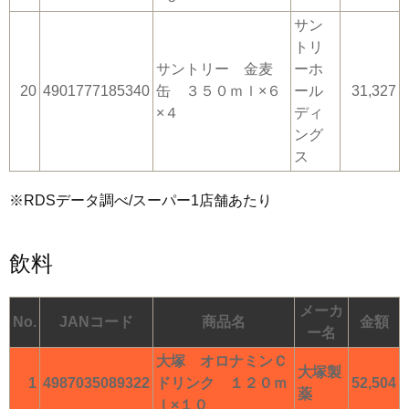
サン
トリ
サントリー 金麦
ーホ
20
4901777185340
缶 ３５０ｍｌ×６
ール
31,327
×４
ディ
ング
ス
※RDSデータ調べ/スーパー1店舗あたり
飲料
メーカ
No.
JANコード
商品名
金額
ー名
大塚 オロナミンＣ
大塚製
1
4987035089322
ドリンク １２０ｍ
52,504
薬
ｌ×１０