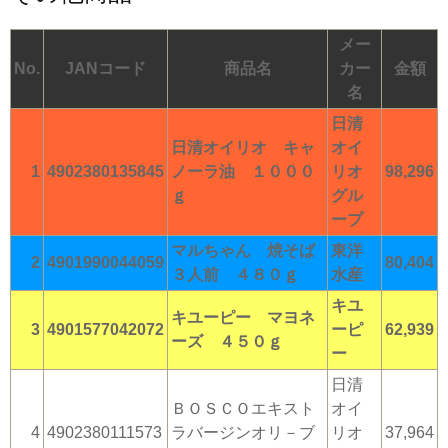
メー
No.
JANコード
商品名
カー
金額
名
日清
日清オイリオ キャ
オイ
1
4902380135845
ノーラ油 １０００
リオ
98,296
ｇ
グル
ープ
マルちゃん 焼そば
東洋
2
4901990044059
80,404
３人前 ４８０ｇ
水産
キユ
キユーピー マヨネ
3
4901577042072
ーピ
62,939
ーズ ４５０ｇ
ー
日清
ＢＯＳＣＯエキスト
オイ
4
4902380111573
ラバージンオリ－ブ
リオ
37,964