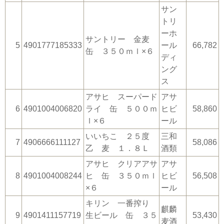
サン
トリ
ーホ
サントリー 金麦
5
4901777185333
ール
66,782
缶 ３５０ｍｌ×６
ディ
ング
ス
アサヒ スーパード
アサ
6
4901004006820
ライ 缶 ５００ｍ
ヒビ
58,860
ｌ×６
ール
いいちこ ２５度
三和
7
4906666111127
58,086
乙 麦 １．８Ｌ
酒類
アサヒ クリアアサ
アサ
8
4901004008244
ヒ 缶 ３５０ｍｌ
ヒビ
56,508
×６
ール
キリン 一番搾り
麒麟
9
4901411157719
生ビール 缶 ３５
53,430
麦酒