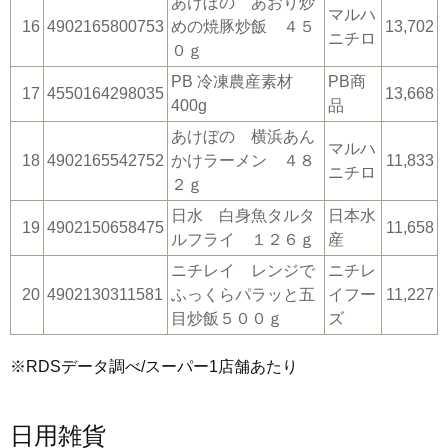
あけぼの あおり炒
マルハ
16
4902165800753
めの焼豚炒飯 ４５
13,702
ニチロ
０ｇ
PB 冷凍農産素材
PB商
17
4550164298035
13,668
400g
品
あけぼの 横浜あん
マルハ
18
4902165542752
かけラーメン ４８
11,833
ニチロ
２ｇ
日水 白身魚タルタ
日本水
19
4902150658475
11,658
ルフライ １２６ｇ
産
ニチレイ レンジで
ニチレ
20
4902130311581
ふっくらパラッと五
イフー
11,227
目炒飯５００ｇ
ズ
※RDSデータ調べ/スーパー1店舗あたり
日用雑貨