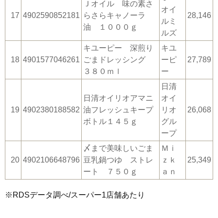
Ｊオイル 味の素さ
オイ
17
4902590852181
らさらキャノーラ
28,146
ルミ
油 １０００ｇ
ルズ
キユーピー 深煎り
キユ
18
4901577046261
ごまドレッシング
ーピ
27,789
３８０ｍｌ
ー
日清
日清オイリオアマニ
オイ
19
4902380188582
油フレッシュキープ
リオ
26,068
ボトル１４５ｇ
グル
ープ
〆まで美味しいごま
Ｍｉ
20
4902106648796
豆乳鍋つゆ ストレ
ｚｋ
25,349
ート ７５０ｇ
ａｎ
※RDSデータ調べ/スーパー1店舗あたり