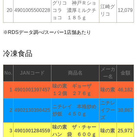
グリコ 神戸Ｒショ
江崎グ
20
4901005500228
コラ 濃厚ミルクチ
12,079
リコ
ョコ １８５ｇ
※RDSデータ調べ/スーパー1店舗あたり
冷凍食品
メーカ
No.
JANコード
商品名
金額
ー名
味の素 ギョーザ
1
4901001397457
味の素
46,182
１２個 ２７６ｇ
ニチレ
ニチレイ 本格炒め
2
4902130390425
イフー
30,867
炒飯 ４５０ｇ
ズ
味の素 ザ・チャー
3
4901001284559
味の素
25,972
ハン 袋 ６００ｇ