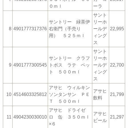
０ｍｌ
ーラ
サント
サントリー 緑茶伊
リーホ
8
4901777317376
右衛門（手売り
ールデ
22,995
用） ５２５ｍｌ
ィング
ス
サント
サントリー クラフ
リーホ
9
4901777300545
トボス ラテ ペッ
ールデ
22,700
ト ５００ｍｌ
ィング
ス
アサヒ ウィルキン
アサヒ
10
4514603325812
ソンタンサン ＰＥ
21,799
飲料
Ｔ ５００ｍｌ
アサヒ ドライゼ
アサヒ
11
4904230030010
ロ 缶 ３５０ｍｌ
21,297
ビール
×６