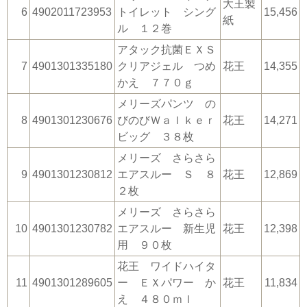
大王製
6
4902011723953
トイレット シング
15,456
紙
ル １２巻
アタック抗菌ＥＸＳ
7
4901301335180
クリアジェル つめ
花王
14,355
かえ ７７０ｇ
メリーズパンツ の
8
4901301230676
びのびＷａｌｋｅｒ
花王
14,271
ビッグ ３８枚
メリーズ さらさら
9
4901301230812
エアスルー Ｓ ８
花王
12,869
２枚
メリーズ さらさら
10
4901301230782
エアスルー 新生児
花王
12,398
用 ９０枚
花王 ワイドハイタ
11
4901301289605
ー ＥＸパワー か
花王
11,834
え ４８０ｍｌ