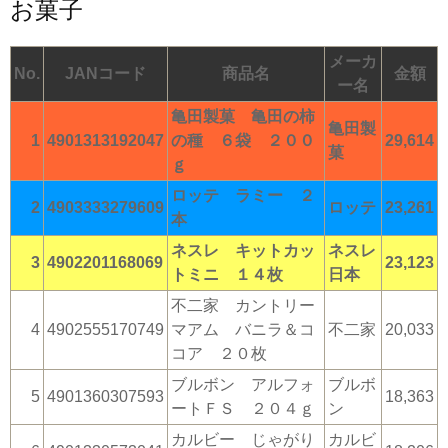
お菓子
メーカ
No.
JANコード
商品名
金額
ー名
亀田製菓 亀田の柿
亀田製
1
4901313192047
の種 ６袋 ２００
29,614
菓
ｇ
ロッテ ラミー ２
2
4903333279609
ロッテ
23,261
本
ネスレ キットカッ
ネスレ
3
4902201168069
23,123
トミニ １４枚
日本
不二家 カントリー
4
4902555170749
マアム バニラ＆コ
不二家
20,033
コア ２０枚
ブルボン アルフォ
ブルボ
5
4901360307593
18,363
ートＦＳ ２０４ｇ
ン
カルビー じゃがり
カルビ