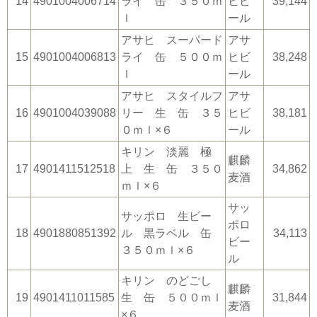
14
4901004006714
ライ 缶 ３５０ｍ
ヒビ
39,144
ｌ
ール
アサヒ スーパード
アサ
15
4901004006813
ライ 缶 ５００ｍ
ヒビ
38,248
ｌ
ール
アサヒ スタイルフ
アサ
16
4901004039088
リー 生 缶 ３５
ヒビ
38,181
０ｍｌ×６
ール
キリン 淡麗 極
麒麟
17
4901411512518
上 生 缶 ３５０
34,862
麦酒
ｍｌ×６
サッ
サッポロ 生ビー
ポロ
18
4901880851392
ル 黒ラベル 缶
34,113
ビー
３５０ｍｌ×６
ル
キリン のどごし
麒麟
19
4901411011585
生 缶 ５００ｍｌ
31,844
麦酒
×６