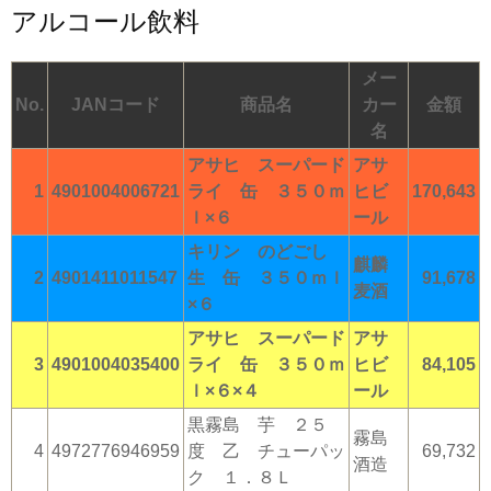
アルコール飲料
メー
No.
JANコード
商品名
カー
金額
名
アサヒ スーパード
アサ
1
4901004006721
ライ 缶 ３５０ｍ
ヒビ
170,643
ｌ×６
ール
キリン のどごし
麒麟
2
4901411011547
生 缶 ３５０ｍｌ
91,678
麦酒
×６
アサヒ スーパード
アサ
3
4901004035400
ライ 缶 ３５０ｍ
ヒビ
84,105
ｌ×６×４
ール
黒霧島 芋 ２５
霧島
4
4972776946959
度 乙 チューパッ
69,732
酒造
ク １．８Ｌ