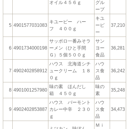
オイル４５６ｇ
グル
ープ
キユ
キユーピー ハー
5
4901577031083
ーピ
37,210
フ ４００ｇ
ー
サッポロ一番みそラ
サン
6
4901734000198
ーメン（ひと手間
ヨー
36,281
Ｇ）５個５００ｇ
食品
ハウス 北海道シチ
ハウ
7
4902402858912
ュークリーム １８
ス食
36,242
０ｇ
品
味の素 ほんだし
味の
8
4901001257980
35,248
箱 ４５０ｇ
素
ハウス バーモント
ハウ
9
4902402853887
カレー中辛 ２３０
ス食
34,473
ｇ
品
Ｍｉ
ミツカン 味ぽん