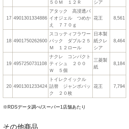
５０Ｍ １２Ｒ
シア
アタック 高浸透バ
17
4901301334886
イオジェル つめか
花王
8,561
え ７７０ｇ
スコッティフラワー
日本製
18
4901750262600
パック ダブル２５
紙クレ
8,464
Ｍ １２ロール
シア
ナクレ コンパクト
三菱製
19
4957250731108
ティシュ ２００
8,184
紙
Ｗ ５個
トイレクイックル
20
4901301233424
詰替 ジャンボパッ
花王
7,794
ク ２０枚
※RDSデータ調べ/スーパー1店舗あたり
その他商品