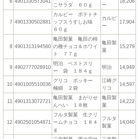
6
4901330573041
18,206
こサラダ ６０ｇ
ー
カルビー ポテトチ
カルビ
7
4901330502881
ップスうすしお味
17,904
ー
６０ｇ
亀田製菓 亀田の柿
亀田製
8
4901313194560
の種チョコ＆ホワイ
15,279
菓
ト ７７ｇ
明治 ベストスリ
9
4902777028910
明治
14,949
ー 袋 １８４ｇ
グリコ ポッキー
江崎グ
10
4901005510036
14,597
極細 ２袋
リコ
亀田製菓 まがりせ
亀田製
11
4901313072721
14,222
んべい １８枚
菓
フルタ製菓 生クリ
フルタ
12
4902501054871
ームチョコ １８４
14,040
製菓
ｇ