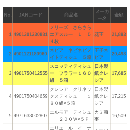
メーカ
No.
JANコード
商品名
金額
ー名
メリーズ さらさら
1
4901301230881
エアスルー Ｌ ５
花王
21,893
４枚
ネピア ネピネピメ
王子ネ
2
4901121180960
20,498
イトティシュ ５箱
ピア
スコッティティシュ
日本製
3
4901750412555
ー フラワー１６０
紙クレ
17,685
組 ５箱
シア
クレシア クリネッ
日本製
4
4901750404659
クスティシュー １
紙クレ
17,215
８０組×５箱
シア
エルモア ティシュ
カミ商
5
4971633002807
16,509
ー ２００Ｗ×５Ｐ
事
エリエール イーナ