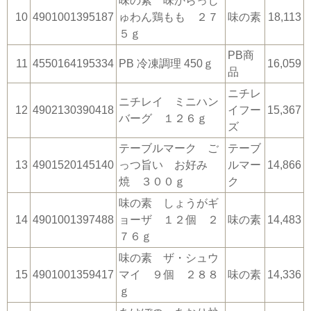
味の素 味からっじ
10
4901001395187
ゅわん鶏もも ２７
味の素
18,113
５ｇ
PB商
11
4550164195334
PB 冷凍調理 450ｇ
16,059
品
ニチレ
ニチレイ ミニハン
12
4902130390418
イフー
15,367
バーグ １２６ｇ
ズ
テーブルマーク ご
テーブ
13
4901520145140
っつ旨い お好み
ルマー
14,866
焼 ３００ｇ
ク
味の素 しょうがギ
14
4901001397488
ョーザ １２個 ２
味の素
14,483
７６ｇ
味の素 ザ・シュウ
15
4901001359417
マイ ９個 ２８８
味の素
14,336
ｇ