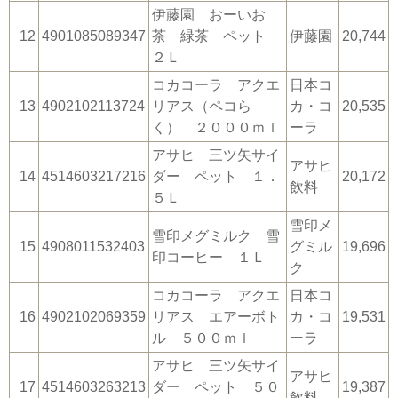
伊藤園 おーいお
12
4901085089347
茶 緑茶 ペット
伊藤園
20,744
２Ｌ
コカコーラ アクエ
日本コ
13
4902102113724
リアス（ペコら
カ・コ
20,535
く） ２０００ｍｌ
ーラ
アサヒ 三ツ矢サイ
アサヒ
14
4514603217216
ダー ペット １．
20,172
飲料
５Ｌ
雪印メ
雪印メグミルク 雪
15
4908011532403
グミル
19,696
印コーヒー １Ｌ
ク
コカコーラ アクエ
日本コ
16
4902102069359
リアス エアーボト
カ・コ
19,531
ル ５００ｍｌ
ーラ
アサヒ 三ツ矢サイ
アサヒ
17
4514603263213
ダー ペット ５０
19,387
飲料