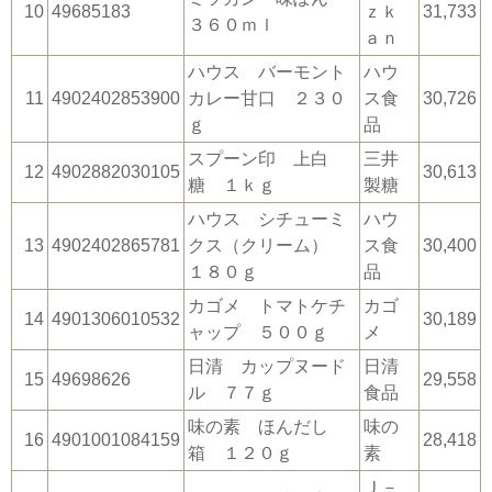
10
49685183
ｚｋ
31,733
３６０ｍｌ
ａｎ
ハウス バーモント
ハウ
11
4902402853900
カレー甘口 ２３０
ス食
30,726
ｇ
品
スプーン印 上白
三井
12
4902882030105
30,613
糖 １ｋｇ
製糖
ハウス シチューミ
ハウ
13
4902402865781
クス（クリーム）
ス食
30,400
１８０ｇ
品
カゴメ トマトケチ
カゴ
14
4901306010532
30,189
ャップ ５００ｇ
メ
日清 カップヌード
日清
15
49698626
29,558
ル ７７ｇ
食品
味の素 ほんだし
味の
16
4901001084159
28,418
箱 １２０ｇ
素
Ｊ－