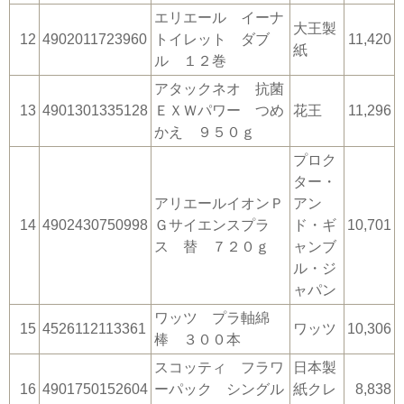
エリエール イーナ
大王製
12
4902011723960
トイレット ダブ
11,420
紙
ル １２巻
アタックネオ 抗菌
13
4901301335128
ＥＸＷパワー つめ
花王
11,296
かえ ９５０ｇ
プロク
ター・
アリエールイオンＰ
アン
14
4902430750998
Ｇサイエンスプラ
ド・ギ
10,701
ス 替 ７２０ｇ
ャンブ
ル・ジ
ャパン
ワッツ プラ軸綿
15
4526112113361
ワッツ
10,306
棒 ３００本
スコッティ フラワ
日本製
16
4901750152604
ーパック シングル
紙クレ
8,838