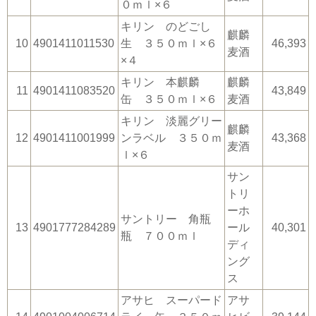
０ｍｌ×６
キリン のどごし
麒麟
10
4901411011530
生 ３５０ｍｌ×６
46,393
麦酒
×４
キリン 本麒麟
麒麟
11
4901411083520
43,849
缶 ３５０ｍｌ×６
麦酒
キリン 淡麗グリー
麒麟
12
4901411001999
ンラベル ３５０ｍ
43,368
麦酒
ｌ×６
サン
トリ
ーホ
サントリー 角瓶
13
4901777284289
ール
40,301
瓶 ７００ｍｌ
ディ
ング
ス
アサヒ スーパード
アサ