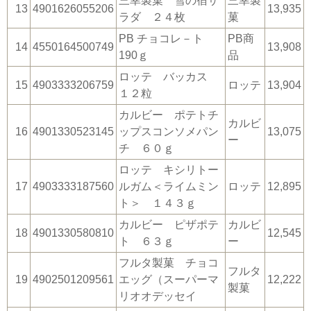
三幸製菓 雪の宿サ
三幸製
13
4901626055206
13,935
ラダ ２４枚
菓
PB チョコレ－ト
PB商
14
4550164500749
13,908
190ｇ
品
ロッテ バッカス
15
4903333206759
ロッテ
13,904
１２粒
カルビー ポテトチ
カルビ
16
4901330523145
ップスコンソメパン
13,075
ー
チ ６０ｇ
ロッテ キシリトー
17
4903333187560
ルガム＜ライムミン
ロッテ
12,895
ト＞ １４３ｇ
カルビー ピザポテ
カルビ
18
4901330580810
12,545
ト ６３ｇ
ー
フルタ製菓 チョコ
フルタ
19
4902501209561
エッグ（スーパーマ
12,222
製菓
リオオデッセイ