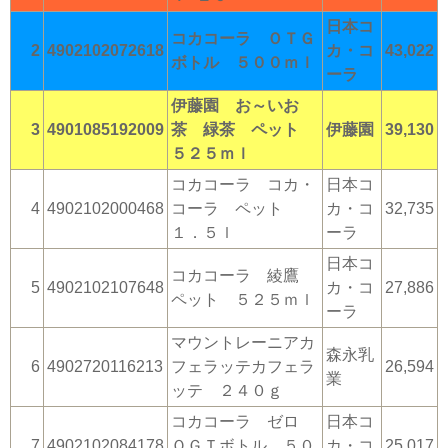
日本コ
コカコーラ ＯＴＧ
2
4902102072618
カ・コ
43,022
ボトル ５００ｍｌ
ーラ
伊藤園 お～いお
3
4901085192009
茶 緑茶 ペット
伊藤園
39,130
５２５ｍｌ
コカコーラ コカ・
日本コ
4
4902102000468
コーラ ペット
カ・コ
32,735
１．５ｌ
ーラ
日本コ
コカコーラ 綾鷹
5
4902102107648
カ・コ
27,886
ペット ５２５ｍｌ
ーラ
マウントレーニアカ
森永乳
6
4902720116213
フェラッテカフェラ
26,594
業
ッテ ２４０ｇ
コカコーラ ゼロ
日本コ
7
4902102084178
ＯＧＴボトル ５０
カ・コ
25,017