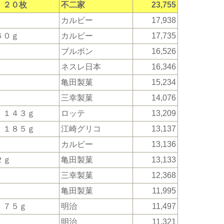
 ２０枚
不二家
23,755
カルビー
17,938
６０ｇ
カルビー
17,735
ブルボン
16,526
ネスレ日本
16,346
亀田製菓
15,234
三幸製菓
14,076
 １４３ｇ
ロッテ
13,209
 １８５ｇ
江崎グリコ
13,137
カルビー
13,136
２ｇ
亀田製菓
13,133
三幸製菓
12,368
亀田製菓
11,995
 ７５ｇ
明治
11,497
明治
11,321