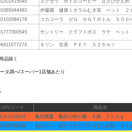
02201415040
エクセラ ボトルコーヒー 甘さひかえめ
01085044483
伊藤園 健康ミネラルむぎ茶 ペット ２
02102084178
コカコーラ ゼロ ＯＧＴボトル ５００
01777300545
サントリー クラフトボス ラテ ペット
09411077273
キリン 生茶 ＰＥＴ ５２５ｍｌ
商品除く
データ調べ/スーパー1店舗あたり
子
JANコード
商品名
1313192047
亀田製菓 亀田の柿の種 ６袋 ２００ｇ
1330502881
カルビー ポテトチップスうすしお味 ６０