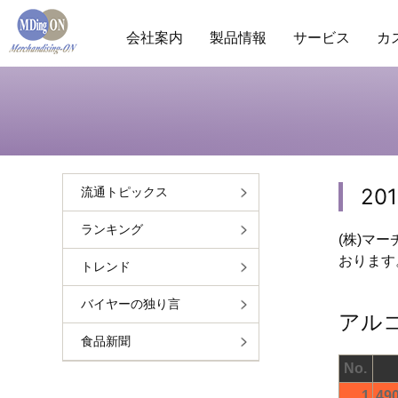
会社案内
製品情報
サービス
カ
商圏分析
POS分析
棚分析
会社概要
ランキ
市
20
流通トピックス
ランキング
(株)マ
おります
トレンド
バイヤーの独り言
アル
食品新聞
No.
1
49