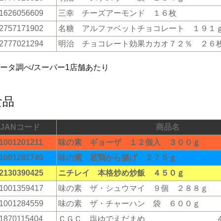
1626056609
三幸 チーズアーモンド １６枚
2757171902
名糖 アルファベットチョコレート １９１
2777021294
明治 チョコレート効果カカオ７２％ ２６
データ調べ/スーパー1店舗あたり
食品
JANコード
商品名
1001201211
味の素 ギョーザ １２個入 ３００ｇ
1001281749
味の素 若鶏から揚げ ２７５ｇ
2130390425
ニチレイ 本格炒め炒飯 ４５０ｇ
1001359417
味の素 ザ・シュウマイ ９個 ２８８ｇ
1001284559
味の素 ザ・チャーハン 袋 ６００ｇ
1870115404
ＣＧＣ 塩ゆでえだまめ ４