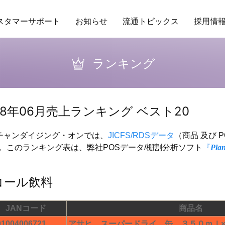
スタマーサポート
お知らせ
流通トピックス
採用情
ング
場POSデータ
業務委託
アクセス
トレンド
保守ヘルプデスクサービス
研修
商品データベース
企業理念
RDS
バイヤーの独り言
行動指針
その他サービ
販促カレ
ランキング
18年06月売上ランキング ベスト20
ーチャンダイジング・オンでは、
JICFS/RDSデータ
（商品 及び 
。このランキング表は、弊社POSデータ/棚割分析ソフト
『
Pla
コール飲料
JANコード
商品名
01004006721
アサヒ スーパードライ 缶 ３５０ｍｌ