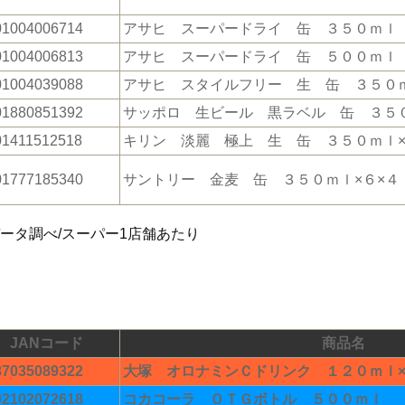
01004006714
アサヒ スーパードライ 缶 ３５０ｍｌ
01004006813
アサヒ スーパードライ 缶 ５００ｍｌ
01004039088
アサヒ スタイルフリー 生 缶 ３５０
01880851392
サッポロ 生ビール 黒ラベル 缶 ３５
01411512518
キリン 淡麗 極上 生 缶 ３５０ｍｌ
01777185340
サントリー 金麦 缶 ３５０ｍｌ×６×４
データ調べ/スーパー1店舗あたり
JANコード
商品名
87035089322
大塚 オロナミンＣドリンク １２０ｍｌ
02102072618
コカコーラ ＯＴＧボトル ５００ｍｌ