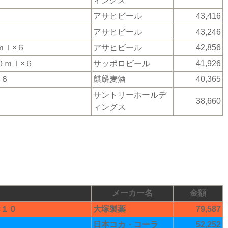
ィングス
アサヒビール
43,416
アサヒビール
43,246
ｍｌ×６
アサヒビール
42,856
０ｍｌ×６
サッポロビール
41,926
×６
麒麟麦酒
40,365
サントリーホールデ
38,660
ィングス
メーカー名
金額
×１０
大塚製薬
79,587
日本コカ・コーラ
52,252