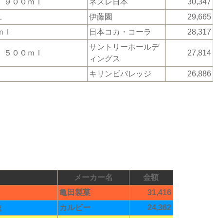
 ９００ｍｌ
ネスレ日本
30,347
Ｌ
伊藤園
29,665
ｍｌ
日本コカ・コーラ
28,317
サントリーホールデ
 ５００ｍｌ
27,814
ィングス
キリンビバレッジ
26,886
メーカー名
金額
亀田製菓
31,416
ｇ
カルビー
24,362