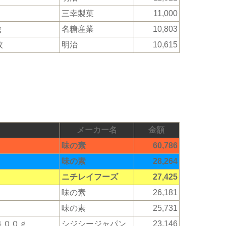
三幸製菓
11,000
ｇ
名糖産業
10,803
枚
明治
10,615
メーカー名
金額
味の素
60,786
味の素
28,264
ニチレイフーズ
27,425
味の素
26,181
味の素
25,731
００ｇ
シジシージャパン
23,146