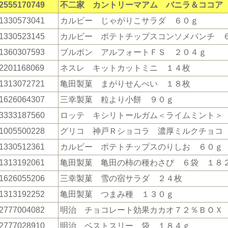
2555170749
不二家 カントリーマアム バニラ＆ココア
1330573041
カルビー じゃがりこサラダ ６０ｇ
1330523145
カルビー ポテトチップスコンソメパンチ 
1360307593
ブルボン アルフォートＦＳ ２０４ｇ
2201168069
ネスレ キットカットミニ １４枚
1313072721
亀田製菓 まがりせんべい １８枚
1626064307
三幸製菓 粒より小餅 ９０ｇ
3333187560
ロッテ キシリトールガム＜ライムミント＞
1005500228
グリコ 神戸Ｒショコラ 濃厚ミルクチョコ
1330512361
カルビー ポテトチップスのりしお ６０ｇ
1313192061
亀田製菓 亀田の柿の種わさび ６袋 １８
1626055206
三幸製菓 雪の宿サラダ ２４枚
1313192252
亀田製菓 つまみ種 １３０ｇ
2777004082
明治 チョコレート効果カカオ７２％ＢＯＸ
2777028910
明治 ベストスリー 袋 １８４ｇ