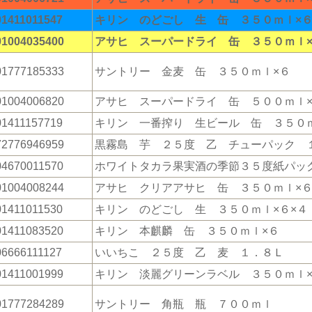
01411011547
キリン のどごし 生 缶 ３５０ｍｌ×
01004035400
アサヒ スーパードライ 缶 ３５０ｍｌ×
01777185333
サントリー 金麦 缶 ３５０ｍｌ×６
01004006820
アサヒ スーパードライ 缶 ５００ｍｌ
01411157719
キリン 一番搾り 生ビール 缶 ３５０
72776946959
黒霧島 芋 ２５度 乙 チューパック 
04670011570
ホワイトタカラ果実酒の季節３５度紙パッ
01004008244
アサヒ クリアアサヒ 缶 ３５０ｍｌ×
01411011530
キリン のどごし 生 ３５０ｍｌ×６×４
01411083520
キリン 本麒麟 缶 ３５０ｍｌ×６
06666111127
いいちこ ２５度 乙 麦 １．８Ｌ
01411001999
キリン 淡麗グリーンラベル ３５０ｍｌ
01777284289
サントリー 角瓶 瓶 ７００ｍｌ