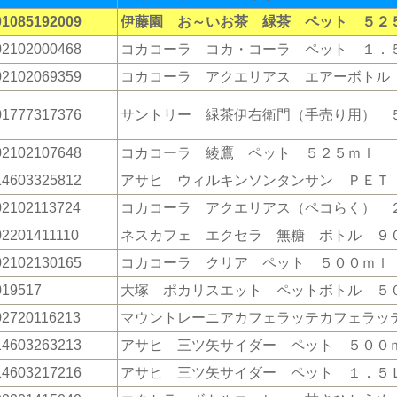
01085192009
伊藤園 お～いお茶 緑茶 ペット ５２
02102000468
コカコーラ コカ・コーラ ペット １．
02102069359
コカコーラ アクエリアス エアーボトル
01777317376
サントリー 緑茶伊右衛門（手売り用） 
02102107648
コカコーラ 綾鷹 ペット ５２５ｍｌ
14603325812
アサヒ ウィルキンソンタンサン ＰＥＴ
02102113724
コカコーラ アクエリアス（ペコらく） 
02201411110
ネスカフェ エクセラ 無糖 ボトル ９
02102130165
コカコーラ クリア ペット ５００ｍｌ
019517
大塚 ポカリスエット ペットボトル ５
02720116213
マウントレーニアカフェラッテカフェラッ
14603263213
アサヒ 三ツ矢サイダー ペット ５００
14603217216
アサヒ 三ツ矢サイダー ペット １．５