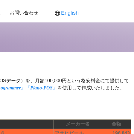
報
お問い合わせ
English
ス
ンダー
食品新聞
役員紹介
各製品対応表
各製品ご提供価格
POSデータ）を、月額100,000円という格安料金にて提供して
nogrammer
』
『
Plano-POS
』
を使用して作成いたしました。
メーカー名
金額
×６
アサヒビール
196,843