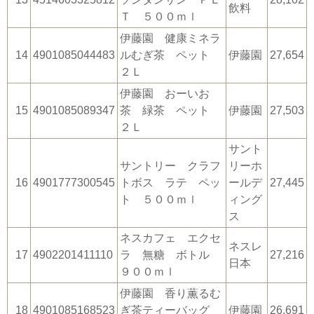
飲料
Ｔ ５００ｍｌ
伊藤園 健康ミネラ
14
4901085044483
ルむぎ茶 ペット
伊藤園
27,654
２Ｌ
伊藤園 おーいお
15
4901085089347
茶 緑茶 ペット
伊藤園
27,503
２Ｌ
サント
サントリー クラフ
リーホ
16
4901777300545
トボス ラテ ペッ
ールデ
27,445
ト ５００ｍｌ
ィング
ス
ネスカフェ エクセ
ネスレ
17
4902201411110
ラ 無糖 ボトル
27,216
日本
９００ｍｌ
伊藤園 香り薫るむ
18
4901085168523
ぎ茶ティーバッグ
伊藤園
26,691