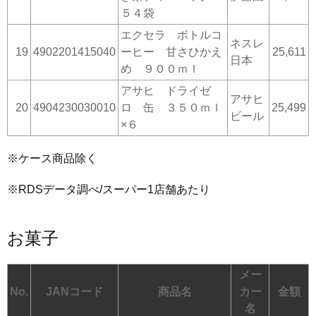
５４袋
エクセラ ボトルコ
ネスレ
19
4902201415040
ーヒー 甘さひかえ
25,611
日本
め ９００ｍｌ
アサヒ ドライゼ
アサヒ
20
4904230030010
ロ 缶 ３５０ｍｌ
25,499
ビール
×６
※ケース商品除く
※RDSデータ調べ/スーパー1店舗あたり
お菓子
メー
No.
JANコード
商品名
カー
金額
名