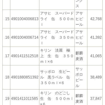
ング
ス
アサヒ スーパード
アサ
15
4901004006813
ライ 缶 ５００ｍ
ヒビ
42,768
ｌ
ール
アサヒ スーパード
アサ
16
4901004006714
ライ 缶 ３５０ｍ
ヒビ
41,392
ｌ
ール
キリン 淡麗 極
麒麟
17
4901411512518
上 生 缶 ３５０
41,065
麦酒
ｍｌ×６
サッ
サッポロ 生ビー
ポロ
18
4901880851392
ル 黒ラベル 缶
38,489
ビー
３５０ｍｌ×６
ル
キリン のどごし
麒麟
19
4901411011585
生 缶 ５００ｍｌ
37,847
麦酒
×６