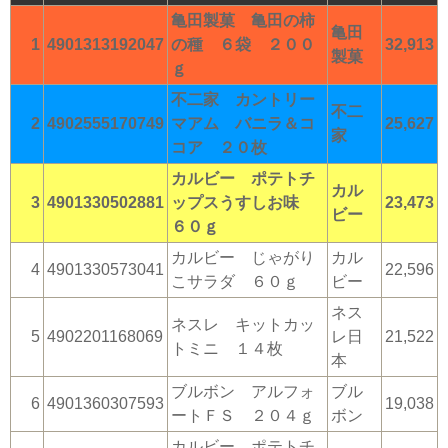
亀田製菓 亀田の柿
亀田
1
4901313192047
の種 ６袋 ２００
32,913
製菓
ｇ
不二家 カントリー
不二
2
4902555170749
マアム バニラ＆コ
25,627
家
コア ２０枚
カルビー ポテトチ
カル
3
4901330502881
ップスうすしお味
23,473
ビー
６０ｇ
カルビー じゃがり
カル
4
4901330573041
22,596
こサラダ ６０ｇ
ビー
ネス
ネスレ キットカッ
5
4902201168069
レ日
21,522
トミニ １４枚
本
ブルボン アルフォ
ブル
6
4901360307593
19,038
ートＦＳ ２０４ｇ
ボン
カルビー ポテトチ