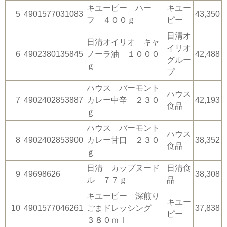
キユーピー ハー
キユー
5
4901577031083
43,350
フ ４００ｇ
ピー
日清オ
日清オイリオ キャ
イリオ
6
4902380135845
ノーラ油 １０００
42,488
グルー
ｇ
プ
ハウス バーモント
ハウス
7
4902402853887
カレー中辛 ２３０
42,193
食品
ｇ
ハウス バーモント
ハウス
8
4902402853900
カレー甘口 ２３０
38,352
食品
ｇ
日清 カップヌード
日清食
9
49698626
38,308
ル ７７ｇ
品
キユーピー 深煎り
キユー
10
4901577046261
ごまドレッシング
37,838
ピー
３８０ｍｌ