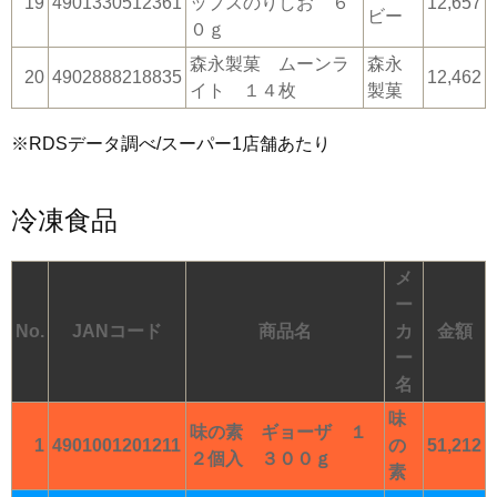
19
4901330512361
ップスのりしお ６
12,657
ビー
０ｇ
森永製菓 ムーンラ
森永
20
4902888218835
12,462
イト １４枚
製菓
※RDSデータ調べ/スーパー1店舗あたり
冷凍食品
メ
ー
No.
JANコード
商品名
カ
金額
ー
名
味
味の素 ギョーザ １
1
4901001201211
の
51,212
２個入 ３００ｇ
素