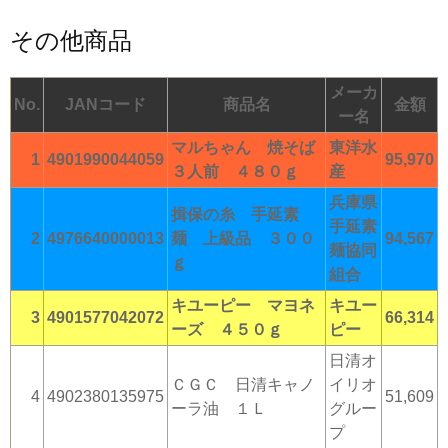
その他商品
メーカ
No.
JANコード
商品名
金額
ー名
マルちゃん 焼そば
東洋水
1
4901990044059
95,970
３人前 ４８０ｇ
産
兵庫県
揖保の糸 手延素
手延素
2
4976640000013
麺 上級品 ３００
94,567
麺協同
ｇ
組合
キユーピー マヨネ
キユー
3
4901577042072
66,314
ーズ ４５０ｇ
ピー
日清オ
ＣＧＣ 日清キャノ
イリオ
4
4902380135975
51,609
ーラ油 １Ｌ
グルー
プ