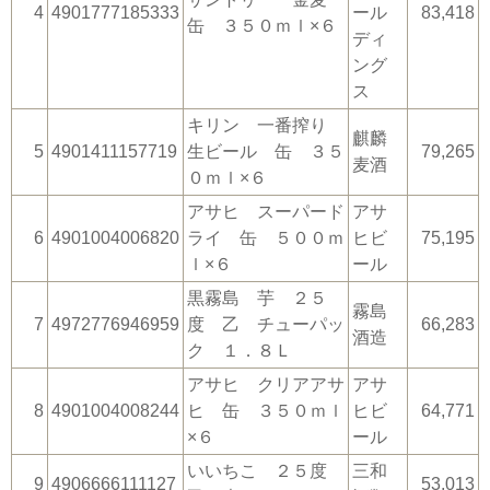
4
4901777185333
ール
83,418
缶 ３５０ｍｌ×６
ディ
ング
ス
キリン 一番搾り
麒麟
5
4901411157719
生ビール 缶 ３５
79,265
麦酒
０ｍｌ×６
アサヒ スーパード
アサ
6
4901004006820
ライ 缶 ５００ｍ
ヒビ
75,195
ｌ×６
ール
黒霧島 芋 ２５
霧島
7
4972776946959
度 乙 チューパッ
66,283
酒造
ク １．８Ｌ
アサヒ クリアアサ
アサ
8
4901004008244
ヒ 缶 ３５０ｍｌ
ヒビ
64,771
×６
ール
いいちこ ２５度
三和
9
4906666111127
53,013