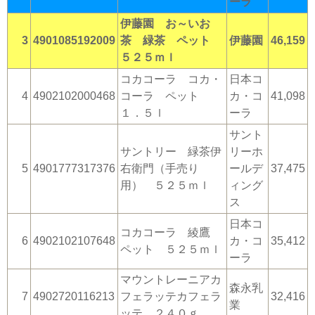
ーラ
伊藤園 お～いお
3
4901085192009
茶 緑茶 ペット
伊藤園
46,159
５２５ｍｌ
コカコーラ コカ・
日本コ
4
4902102000468
コーラ ペット
カ・コ
41,098
１．５ｌ
ーラ
サント
サントリー 緑茶伊
リーホ
5
4901777317376
右衛門（手売り
ールデ
37,475
用） ５２５ｍｌ
ィング
ス
日本コ
コカコーラ 綾鷹
6
4902102107648
カ・コ
35,412
ペット ５２５ｍｌ
ーラ
マウントレーニアカ
森永乳
7
4902720116213
フェラッテカフェラ
32,416
業
ッテ ２４０ｇ