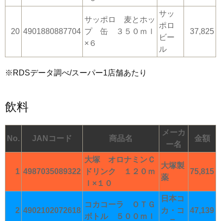
サッ
サッポロ 麦とホッ
ポロ
20
4901880887704
プ 缶 ３５０ｍｌ
37,825
ビー
×６
ル
※RDSデータ調べ/スーパー1店舗あたり
飲料
メーカ
No.
JANコード
商品名
金額
ー名
大塚 オロナミンＣ
大塚製
1
4987035089322
ドリンク １２０ｍ
75,815
薬
ｌ×１０
日本コ
コカコーラ ＯＴＧ
2
4902102072618
カ・コ
47,139
ボトル ５００ｍｌ