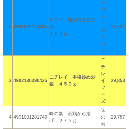
シ
ジ
シ
ＣＧＣ 塩ゆでえだま
ー
2
4901870115404
め
32,822
ジ
４００ｇ
ャ
パ
ン
ニ
チ
レ
ニチレイ 本格炒め炒
3
4902130390425
イ
29,858
飯 ４５０ｇ
フ
ー
ズ
味
味の素 若鶏から揚
4
4901001281749
の
29,787
げ ２７５ｇ
素