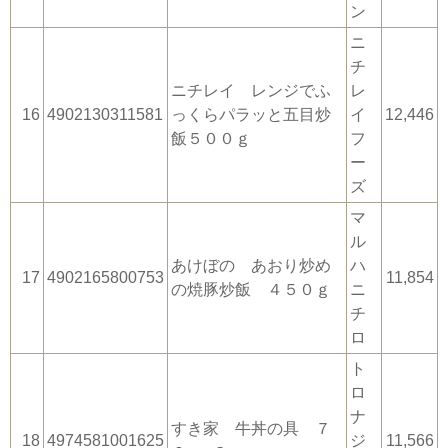
ン
ニ
チ
ニチレイ レンジでふ
レ
16
4902130311581
っくらパラッと五目炒
イ
12,446
飯５００ｇ
フ
ー
ズ
マ
ル
あけぼの あおり炒め
ハ
17
4902165800753
11,854
の焼豚炒飯 ４５０ｇ
ニ
チ
ロ
ト
ロ
ナ
すき家 牛丼の具 ７
18
4974581001625
ジ
11,566