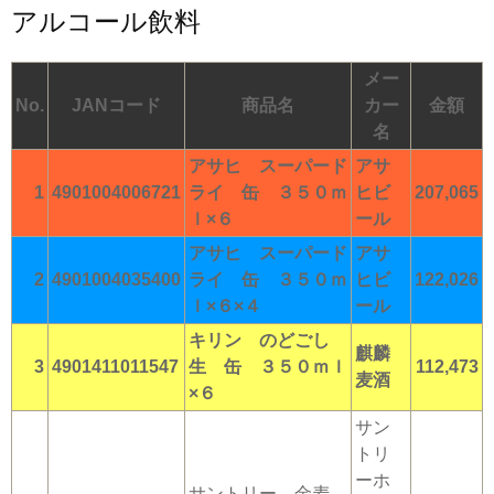
アルコール飲料
メー
No.
JANコード
商品名
カー
金額
名
アサヒ スーパード
アサ
1
4901004006721
ライ 缶 ３５０ｍ
ヒビ
207,065
ｌ×６
ール
アサヒ スーパード
アサ
2
4901004035400
ライ 缶 ３５０ｍ
ヒビ
122,026
ｌ×６×４
ール
キリン のどごし
麒麟
3
4901411011547
生 缶 ３５０ｍｌ
112,473
麦酒
×６
サン
トリ
ーホ
サントリー 金麦