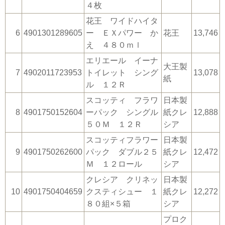
４枚
花王 ワイドハイタ
6
4901301289605
ー ＥＸパワー か
花王
13,746
え ４８０ｍｌ
エリエール イーナ
大王製
7
4902011723953
トイレット シング
13,078
紙
ル １２Ｒ
スコッティ フラワ
日本製
8
4901750152604
ーパック シングル
紙クレ
12,888
５０Ｍ １２Ｒ
シア
スコッティフラワー
日本製
9
4901750262600
パック ダブル２５
紙クレ
12,472
Ｍ １２ロール
シア
クレシア クリネッ
日本製
10
4901750404659
クスティシュー １
紙クレ
12,272
８０組×５箱
シア
プロク