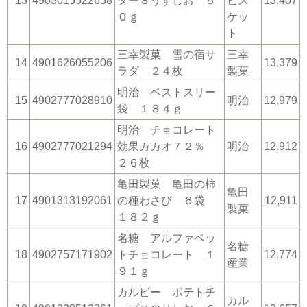
13
4903015522658
ターＳうすしお ５
ビス
13,407
０ｇ
ケッ
ト
三幸製菓 雪の宿サ
三幸
14
4901626055206
13,379
ラダ ２４枚
製菓
明治 ベストスリー
15
4902777028910
明治
12,979
袋 １８４ｇ
明治 チョコレート
16
4902777021294
効果カカオ７２％
明治
12,912
２６枚
亀田製菓 亀田の柿
亀田
17
4901313192061
の種わさび ６袋
12,911
製菓
１８２ｇ
名糖 アルファベッ
名糖
18
4902757171902
トチョコレート １
12,774
産業
９１ｇ
カルビー ポテトチ
カル