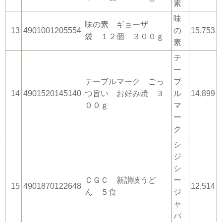
素
味
味の素 ギョーザ
13
4901001205554
の
15,753
袋 １２個 ３００ｇ
素
テ
ー
テーブルマーク ごっ
ブ
14
4901520145140
つ旨い お好み焼 ３
ル
14,899
００ｇ
マ
ー
ク
シ
ジ
シ
ＣＧＣ 新讃岐うど
ー
15
4901870122648
12,514
ん ５食
ジ
ャ
パ