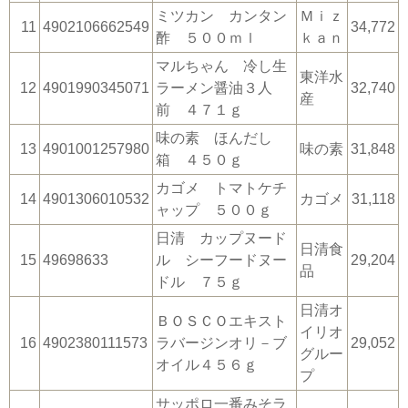
ミツカン カンタン
Ｍｉｚ
11
4902106662549
34,772
酢 ５００ｍｌ
ｋａｎ
マルちゃん 冷し生
東洋水
12
4901990345071
ラーメン醤油３人
32,740
産
前 ４７１ｇ
味の素 ほんだし
13
4901001257980
味の素
31,848
箱 ４５０ｇ
カゴメ トマトケチ
14
4901306010532
カゴメ
31,118
ャップ ５００ｇ
日清 カップヌード
日清食
15
49698633
ル シーフードヌー
29,204
品
ドル ７５ｇ
日清オ
ＢＯＳＣＯエキスト
イリオ
16
4902380111573
ラバージンオリ－ブ
29,052
グルー
オイル４５６ｇ
プ
サッポロ一番みそラ