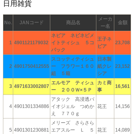
日用雑貨
メーカ
No.
JANコード
商品名
金額
ー名
ネピア ネピネピメ
王子ネ
1
4901121179032
イトティシュ ５コ
23,708
ピア
パック
スコッティティシュ
日本製
2
4901750412555
ー フラワー１６０
紙クレ
23,152
組 ５箱
シア
エルモア ティシュ
カミ商
3
4971633002807
16,561
ー ２００Ｗ×５Ｐ
事
アタック 高浸透バ
4
4901301334886
イオジェル つめか
花王
14,156
え ７７０ｇ
メリーズ さらさら
5
4901301230881
エアスルー Ｌ ５
花王
14,089