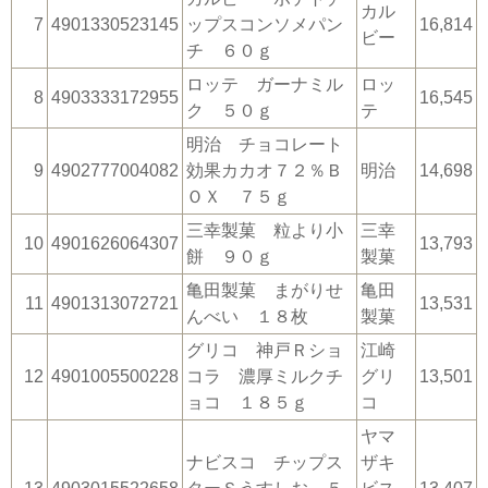
カル
7
4901330523145
ップスコンソメパン
16,814
ビー
チ ６０ｇ
ロッテ ガーナミル
ロッ
8
4903333172955
16,545
ク ５０ｇ
テ
明治 チョコレート
9
4902777004082
効果カカオ７２％Ｂ
明治
14,698
ＯＸ ７５ｇ
三幸製菓 粒より小
三幸
10
4901626064307
13,793
餅 ９０ｇ
製菓
亀田製菓 まがりせ
亀田
11
4901313072721
13,531
んべい １８枚
製菓
グリコ 神戸Ｒショ
江崎
12
4901005500228
コラ 濃厚ミルクチ
グリ
13,501
ョコ １８５ｇ
コ
ヤマ
ナビスコ チップス
ザキ