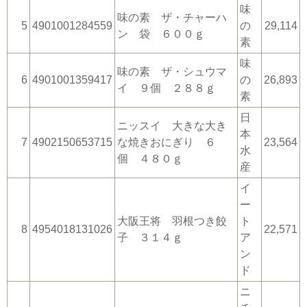
味
味の素 ザ・チャーハ
5
4901001284559
の
29,114
ン 袋 ６００ｇ
素
味
味の素 ザ・シュウマ
6
4901001359417
の
26,893
イ ９個 ２８８ｇ
素
日
ニッスイ 大きな大き
本
7
4902150653715
な焼きおにぎり ６
23,564
水
個 ４８０ｇ
産
イ
ー
大阪王将 羽根つき餃
ト
8
4954018131026
22,571
子 ３１４ｇ
ア
ン
ド
ニ