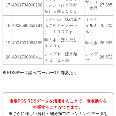
サンヨ
17
4901734000198
ーメン（ひと手間
27,885
ー食品
Ｇ）５個５００ｇ
Ｊオイル 味の素さ
Ｊ－オ
18
4902590852181
らさらキャノーラ
イルミ
26,823
油 １０００ｇ
ルズ
味の素 ほんだし
19
4901001084159
味の素
26,683
１２０ｇ
シマダヤ 流水麺
シマダ
20
4901790008411
26,672
そば ２人前
ヤ
※RDSデータ調べ/スーパー1店舗あたり
市場POS RDSデータを活用することで、市場動向を
把握することができます。
※さらに詳しい資料・細分類でのランキングデータを