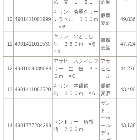
乙 麦 １．８Ｌ
酒類
キリン 淡麗グリー
麒麟
10
4901411001999
ンラベル ３５０ｍ
49,836
麦酒
ｌ×６
キリン のどごし
麒麟
11
4901411011530
生 ３５０ｍｌ×６
47,724
麦酒
×４
アサヒ スタイルフ
アサ
12
4901004039088
リー 生 缶 ３５
ヒビ
44,276
０ｍｌ×６
ール
キリン 本麒麟
麒麟
13
4901411083520
43,490
缶 ３５０ｍｌ×６
麦酒
サン
トリ
ーホ
サントリー 角瓶
14
4901777284289
ール
43,138
瓶 ７００ｍｌ
ディ