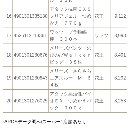
ル １２Ｒ
アタック抗菌ＥＸＳ
16
4901301335180
クリアジェル つめ
花王
9,112
かえ ７７０ｇ
ワッツ プラ軸綿
17
4526112113361
ワッツ
8,993
棒 ３００本
メリーズパンツ の
18
4901301230676
びのびＷａｌｋｅｒ
花王
8,491
ビッグ ３８枚
メリーズ さらさら
19
4901301230843
エアスルー Ｍ ６
花王
8,292
４枚
アタック高活性バイ
20
4901301276025
オＥＸ つめかえパ
花王
8,253
ック ９００ｇ
※RDSデータ調べ/スーパー1店舗あたり