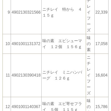
チ
レ
ニチレイ 特から ４
9
4902130321566
イ
22,339
１５ｇ
フ
ー
ズ
味
味の素 エビシューマ
10
4901001131372
の
17,058
イ １２個 １５６ｇ
素
ニ
チ
レ
ニチレイ ミニハンバ
11
4902130390418
イ
16,604
ーグ １２６ｇ
フ
ー
ズ
味
味の素 エビ寄せフラ
12
4901001140367
の
15,786
イ ５個 １１５ｇ