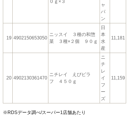
０ｇ×３
ャ
パ
ン
日
ニッスイ ３種の和惣
本
19
4902150653050
11,181
菜 ３種×２個 ９０ｇ
水
産
ニ
チ
レ
ニチレイ えびピラ
20
4902130361470
イ
11,159
フ ４５０ｇ
フ
ー
ズ
※RDSデータ調べ/スーパー1店舗あたり