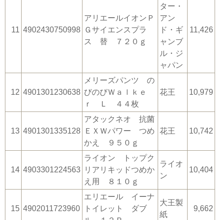
ター・
アリエールイオンＰ
アン
11
4902430750998
Ｇサイエンスプラ
ド・ギ
11,426
ス 替 ７２０ｇ
ャンブ
ル・ジ
ャパン
メリーズパンツ の
12
4901301230638
びのびＷａｌｋｅ
花王
10,979
ｒ Ｌ ４４枚
アタックネオ 抗菌
13
4901301335128
ＥＸＷパワー つめ
花王
10,742
かえ ９５０ｇ
ライオン トップク
ライオ
14
4903301224563
リアリキッドつめか
10,404
ン
え用 ８１０ｇ
エリエール イーナ
大王製
15
4902011723960
トイレット ダブ
9,662
紙