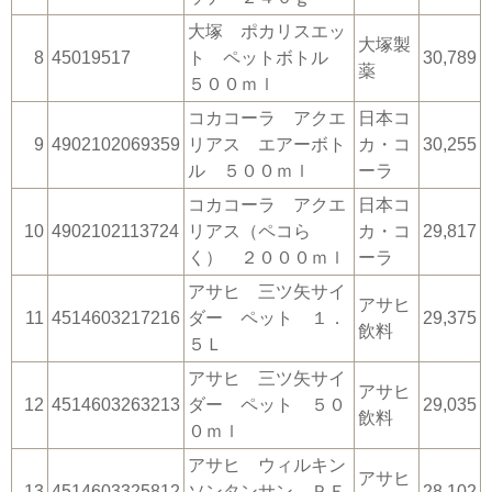
大塚 ポカリスエッ
大塚製
8
45019517
ト ペットボトル
30,789
薬
５００ｍｌ
コカコーラ アクエ
日本コ
9
4902102069359
リアス エアーボト
カ・コ
30,255
ル ５００ｍｌ
ーラ
コカコーラ アクエ
日本コ
10
4902102113724
リアス（ペコら
カ・コ
29,817
く） ２０００ｍｌ
ーラ
アサヒ 三ツ矢サイ
アサヒ
11
4514603217216
ダー ペット １．
29,375
飲料
５Ｌ
アサヒ 三ツ矢サイ
アサヒ
12
4514603263213
ダー ペット ５０
29,035
飲料
０ｍｌ
アサヒ ウィルキン
アサヒ
13
4514603325812
ソンタンサン ＰＥ
28,102