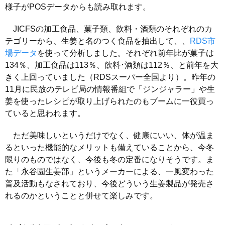
様子がPOSデータからも読み取れます。
JICFSの加工食品、菓子類、飲料・酒類のそれぞれのカ
テゴリーから、生姜と名のつく食品を抽出して、、
RDS市
場データ
を使って分析しました。それぞれ前年比が菓子は
134％、加工食品は113％、飲料･酒類は112％、と前年を大
きく上回っていました（RDSスーパー全国より）。昨年の
11月に民放のテレビ局の情報番組で「ジンジャラー」や生
姜を使ったレシピが取り上げられたのもブームに一役買っ
ていると思われます。
ただ美味しいというだけでなく、健康にいい、体が温ま
るといった機能的なメリットも備えていることから、今冬
限りのものではなく、今後も冬の定番になりそうです。ま
た「永谷園生姜部」というメーカーによる、一風変わった
普及活動もなされており、今後どういう生姜製品が発売さ
れるのかということと併せて楽しみです。