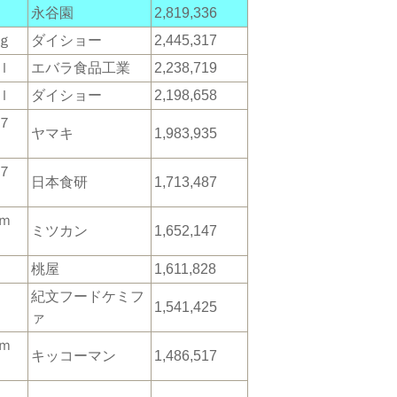
永谷園
2,819,336
ｇ
ダイショー
2,445,317
ｌ
エバラ食品工業
2,238,719
ｌ
ダイショー
2,198,658
７
ヤマキ
1,983,935
７
日本食研
1,713,487
ｍ
ミツカン
1,652,147
桃屋
1,611,828
紀文フードケミフ
1,541,425
ァ
ｍ
キッコーマン
1,486,517
チ