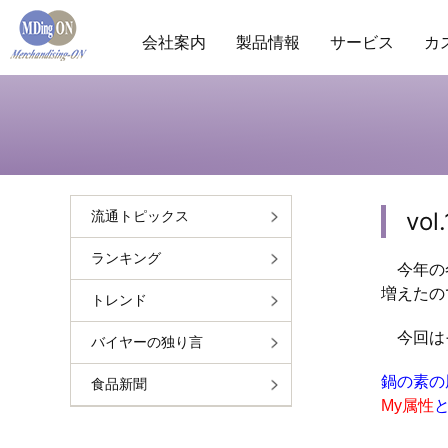
会社案内
製品情報
サービス
カ
商圏分析
POS分析
棚分析
会社概要
ランキ
市
vo
流通トピックス
ランキング
今年の冬
増えたの
トレンド
今回はそ
バイヤーの独り言
鍋の素の
食品新聞
My属性