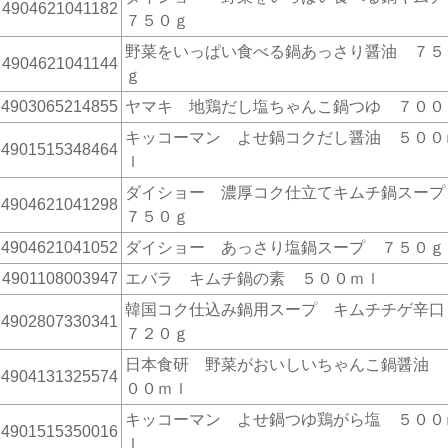
4904621041182
７５０ｇ
野菜をいっぱい食べる鍋あっさり醤油 ７５
4904621041144
ｇ
4903065214855
ヤマキ 地鶏だし塩ちゃんこ鍋つゆ ７００
キッコーマン よせ鍋コクだし醤油 ５００
4901515348464
ｌ
ダイショー 濃厚コク仕立てキムチ鍋スー
4904621041298
７５０ｇ
4904621041052
ダイショー あっさり塩鍋スープ ７５０ｇ
4901108003947
エバラ キムチ鍋の素 ５００ｍｌ
韓国コク仕込み鍋用スープ キムチチゲ辛
4902807330341
７２０ｇ
日本食研 野菜がおいしいちゃんこ鍋醤油 
4904131325574
００ｍｌ
キッコーマン よせ鍋つゆ鶏がら塩 ５００
4901515350016
ｌ