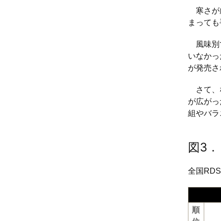
寒さが厳
まっても
風味別で
いなかっ
が発売さ
さて、な
が広がっ
組やバラ
図3．
全国RD
順