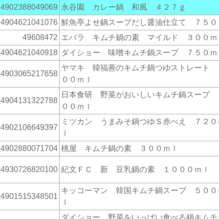
4902388049069
永谷園 カレー鍋 和風 ４２７ｇ
4904621041076
鮮魚亭よせ鍋スープだし醤油仕立て ７５０
49608472
エバラ キムチ鍋の素 マイルド ３００ｍ
4904621040918
ダイショー 味噌キムチ鍋スープ ７５０ｍ
ヤマキ 韓福善のキムチ鍋つゆストレート 
4903065217658
００ｍｌ
日本食研 野菜がおいしいキムチ鍋スープ 
4904131322788
００ｍｌ
ミツカン うまみそ鍋つゆＳ赤べえ ７２０
4902106649397
ｌ
4902880071704
桃屋 キムチ鍋の素 ３００ｍｌ
4930726820100
紀文ＦＣ 新 豆乳鍋の素 １０００ｍｌ
キッコーマン 韓国キムチ鍋スープ ５００
4901515348501
ｌ
ダイショー 野菜をいっぱい食べる鍋キム