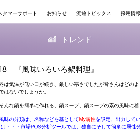
スタマーサポート
お知らせ
流通トピックス
採用情
ング
場POSデータ
業務委託
アクセス
トレンド
保守ヘルプデスクサービス
研修
商品データベース
企業理念
RDS
バイヤーの独り言
行動指針
その他サービ
販促カレ
トレンド
l.18 『風味いろいろ鍋料理』
は気温が低い日が続き、厳しい寒さでしたが皆さんはどのよ
ではないでしょうか。
んな鍋を簡単に作れる、鍋スープ、鍋スープの素の風味に着
風味の分類は、名称などを基として
My属性
を設定、出力して
とは・・・市場POS分析ツールでは、独自にそして簡単に属性