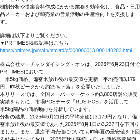
棚割分析や提案資料作成にかかる業務を効率化し、食品・日用
品メーカーおよび卸売業の営業活動の生産性向上を支援しま
す。
詳細は以下よりご覧ください。
▼PR TIMES掲載記事はこちら
https://prtimes.jp/main/html/rd/p/000000013.000140283.html
株式会社マーチャンダイジング・オンは、2026年6月23日付で
PR TIMESにおいて、
「米5kg価格、備蓄米放出後の最安値を更新 平均売価3,179
円、昨秋ピークから約25％下落」を公開いたしました。
本リリースでは、全国スーパーマーケット約3,800店舗の販売
実績をもとに、市場POSデータ「RDS-POS」を活用して
米5kg商品の価格動向を分析しています。
分析の結果、2026年6月21日の平均売価は3,179円となり、備
蓄米放出後の最安値であった2025年8月1日の3,237円を下回り
ました。また、週次平均売価についても昨年夏の最安値を下回
る結果となっており、2025年秋以降続いていた価格高騰局面