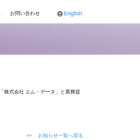
報
お問い合わせ
English
ス
ンダー
食品新聞
役員紹介
各製品対応表
各製品ご提供価格
せ
する「株式会社 エム・データ」と業務提
>> お知らせ一覧へ戻る