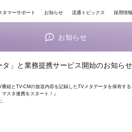
スタマーサポート
お知らせ
流通トピックス
採用情
ング
場POSデータ
業務委託
アクセス
トレンド
保守ヘルプデスクサービス
研修
商品データベース
企業理念
RDS
バイヤーの独り言
行動指針
その他サービ
販促カレ
お知らせ
ータ」と業務提携サービス開始のお知ら
）に『TV番組とTV-CMの放送内容を記録したTVメタデータを保有
・マスタ連携をスタート！』
た。