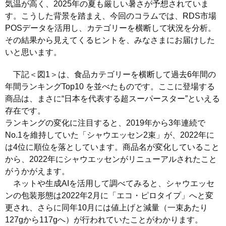
気温が高く、2025年の夏も厳しい暑さが予想されていま
す。こうした背景を踏まえ、今回のコラムでは、RDS市場
POSデータを活用し、カテゴリーを横断して状況を分析。
その結果から見えてくるヒントを、みなさまにお届けした
いと思います。
下記＜図1＞は、食品カテゴリーを横断して過去6年間の
年間ランキングTop10 を並べたものです。ここに登場する
商品は、まさに“日本を代表する超スーパースター”といえる
存在です。
ランキングの変化に注目すると、2019年から3年連続で
No.1を維持していた「シャウエッセン2束」が、2022年に
は4位に順位を落としています。商品名が変化していること
から、2022年にシャウエッセンがリニューアルされたこと
がうかがえます。
ネットや生成AIを活用して調べてみると、シャウエッセ
ンの包装形態は2022年2月に「エコ・ピロタイプ」へと変
更され、さらに同年10月には値上げと減量（一束あたり
127gから117gへ）が行われていたことがわかります。