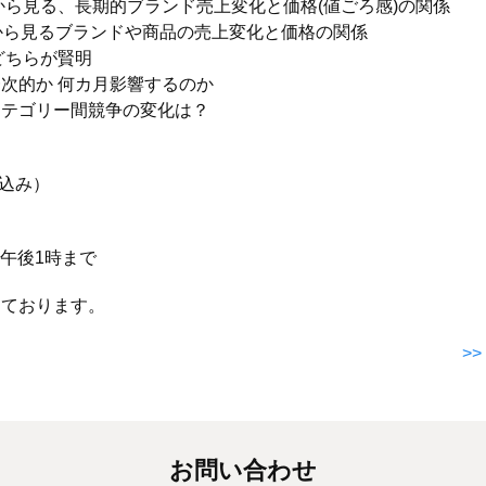
Sから見る、長期的ブランド売上変化と価格(値ごろ感)の関係
から見るブランドや商品の売上変化と価格の関係
どちらが賢明
次的か 何カ月影響するのか
カテゴリー間競争の変化は？
税込み）
＞
）午後1時まで
しております。
>
お問い合わせ