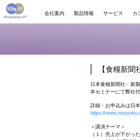
会社案内
製品情報
サービス
カ
商圏分析
POS分析
棚分析
会社概要
ランキ
市
【食糧新聞
日本食糧新聞社・新製
本セミナーにて弊社
詳細・お申込みは日
https://news.nissyoku
＜講演テーマ＞
（１）売上が下がっ