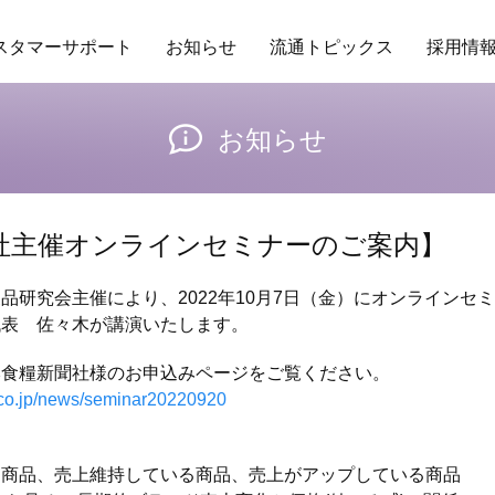
スタマーサポート
お知らせ
流通トピックス
採用情
ング
場POSデータ
業務委託
アクセス
トレンド
保守ヘルプデスクサービス
研修
商品データベース
企業理念
RDS
バイヤーの独り言
行動指針
その他サービ
販促カレ
お知らせ
社主催オンラインセミナーのご案内】
品研究会主催により、2022年10月7日（金）にオンラインセ
代表 佐々木が講演いたします。
本食糧新聞社様のお申込みページをご覧ください。
.co.jp/news/seminar20220920
た商品、売上維持している商品、売上がアップしている商品