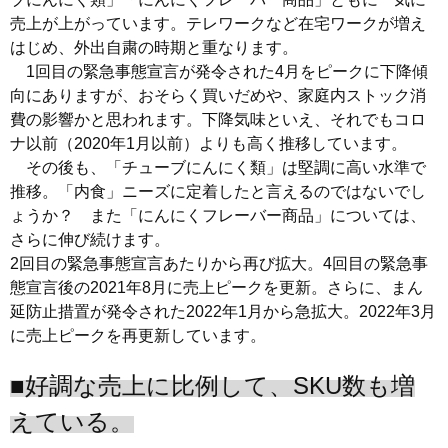
売上が上がっています。テレワークなど在宅ワークが増え
はじめ、外出自粛の時期と重なります。
1回目の緊急事態宣言が発令された4月をピークに下降傾
向にありますが、おそらく買いだめや、家庭内ストック消
費の影響かと思われます。下降気味といえ、それでもコロ
ナ以前（2020年1月以前）よりも高く推移しています。
その後も、「チューブにんにく類」は堅調に高い水準で
推移。「内食」ニーズに定着したと言えるのではないでし
ょうか？ また「にんにくフレーバー商品」については、
さらに伸び続けます。
2回目の緊急事態宣言あたりから再び拡大。4回目の緊急事
態宣言後の2021年8月に売上ピークを更新。さらに、まん
延防止措置が発令された2022年1月から急拡大。2022年3月
に売上ピークを再更新しています。
■好調な売上に比例して、SKU数も増
えている。