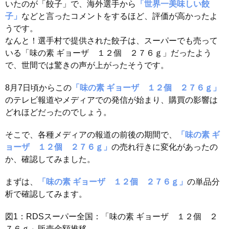
いたのが「餃子」で、海外選手から
「世界一美味しい餃
子」
などと言ったコメントをするほど、評価が高かったよ
うです。
なんと！選手村で提供された餃子は、スーパーでも売って
いる「味の素 ギョーザ １２個 ２７６ｇ」だったよう
で、世間では驚きの声が上がったそうです。
8月7日頃からこの
「味の素 ギョーザ １２個 ２７６ｇ」
のテレビ報道やメディアでの発信が始まり、購買の影響は
どれほどだったのでしょう。
そこで、各種メディアの報道の前後の期間で、
「味の素 ギ
ョーザ １２個 ２７６ｇ」
の売れ行きに変化があったの
か、確認してみました。
まずは、
「味の素 ギョーザ １２個 ２７６ｇ」
の単品分
析で確認してみます。
図1：RDSスーパー全国：「味の素 ギョーザ １２個 ２
７６ｇ」販売金額推移