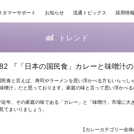
スタマーサポート
お知らせ
流通トピックス
採用情
ング
場POSデータ
業務委託
アクセス
トレンド
保守ヘルプデスクサービス
研修
商品データベース
企業理念
RDS
バイヤーの独り言
行動指針
その他サービ
販促カレ
トレンド
l.82 『「日本の国民食」カレーと味噌汁
民食と言えば、寿司やラーメンを思い浮かべる方もいらっし
味噌汁」だと思っております。家庭の味と言って思い浮かべる
近年、その家庭の味である「カレー」と「味噌汁」市場に大
見てまいりましょう。
【カレーカテゴリー全体