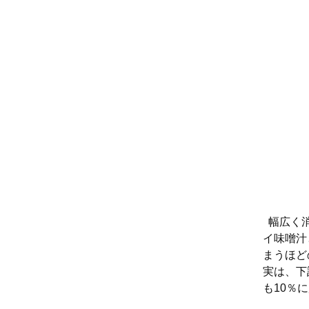
幅広く消
イ味噌汁
まうほど
実は、下
も10％