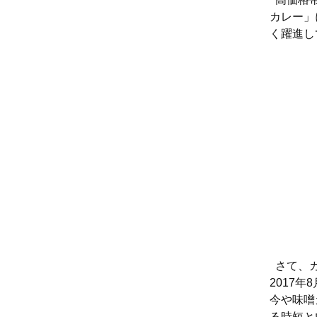
カレー」
く躍進し
さて、カ
2017
今や味噌
る時短と