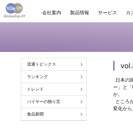
会社案内
製品情報
サービス
カ
商圏分析
POS分析
棚分析
会社概要
ランキ
市
vo
流通トピックス
ランキング
日本の国
ー」と「
トレンド
か。
ところが
バイヤーの独り言
変化から
食品新聞