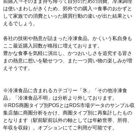
前購入⇒そのまま持ち帰って自分のための消費、冷凍調理
は使いまわしがきくため、郊外での購入⇒食事のおかずと
して家族での消費といった購買行動の違いが出た結果とい
えるでしょう。
各社の技術や熱意が詰まった冷凍食品。かくいう私自身も
ここ最近購入回数が格段に増えております。
豊かな食事を気軽に演出し、かつおいしさを追究する皆さ
まの熱意に想いを馳せつつ、また一つ買い物の楽しみが増
えそうです。
※冷凍食品に含まれるカテゴリー「氷」「その他冷凍食
品」「冷凍食品不明」は分析より外しております。
※RDS商圏タイプ別POSとはRDS市場データのサンプル収
集店舗に商圏分析をかけ、商圏タイプ別に再集計したもの
となります（駅前駅前以外の軸としては年齢世帯、所得、
年収を収録）。オプションにてご利用が可能です。