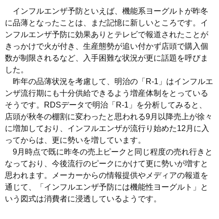
インフルエンザ予防といえば、機能系ヨーグルトが昨冬
に品薄となったことは、まだ記憶に新しいところです。イ
ンフルエンザ予防に効果ありとテレビで報道されたことが
きっかけで火が付き、生産態勢が追い付かず店頭で購入個
数が制限されるなど、入手困難な状況が更に話題を呼びま
した。
昨年の品薄状況を考慮して、明治の「R-1」はインフルエ
ンザ流行期にも十分供給できるよう増産体制をとっている
そうです。RDSデータで明治「R-1」を分析してみると、
店頭が秋冬の棚割に変わったと思われる9月以降売上が徐々
に増加しており、インフルエンザが流行り始めた12月に入
ってからは、更に勢いを増しています。
9月時点で既に昨冬の売上ピークと同じ程度の売れ行きと
なっており、今後流行のピークにかけて更に勢いが増すと
思われます。メーカーからの情報提供やメディアの報道を
通じて、「インフルエンザ予防には機能性ヨーグルト」と
いう図式は消費者に浸透しているようです。