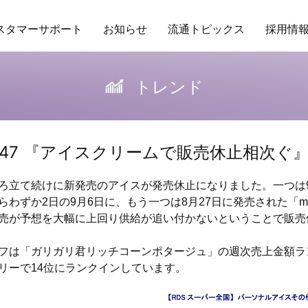
スタマーサポート
お知らせ
流通トピックス
採用情
ング
場POSデータ
業務委託
アクセス
トレンド
保守ヘルプデスクサービス
研修
商品データベース
企業理念
RDS
バイヤーの独り言
行動指針
その他サービ
販促カレ
トレンド
l.47 『アイスクリームで販売休止相次ぐ
ろ立て続けに新発売のアイスが発売休止になりました。一つは
わずか2日の9月6日に、もう一つは8月27日に発売された「meiji 
売が予想を大幅に上回り供給が追い付かないということで販売
フは「ガリガリ君リッチコーンポタージュ」の週次売上金額ラ
リーで14位にランクインしています。