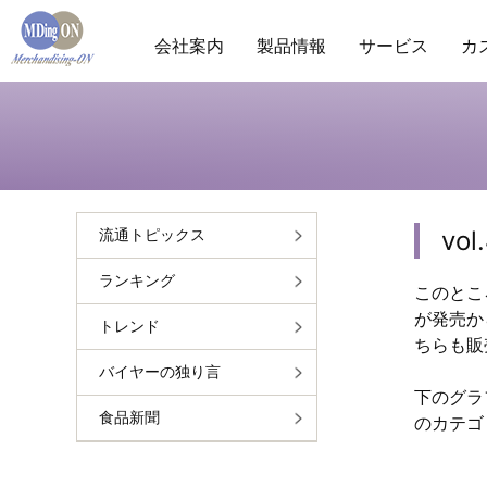
会社案内
製品情報
サービス
カ
商圏分析
POS分析
棚分析
会社概要
ランキ
市
vo
流通トピックス
ランキング
このとこ
が発売から
トレンド
ちらも販
バイヤーの独り言
下のグラ
食品新聞
のカテゴ