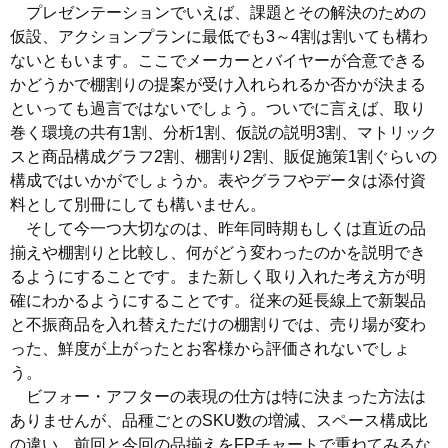
プレゼンテーションでいえば、課題とその解決のための
仮設、アクションプランに最低でも3～4割は割いても構わ
ないともいます。ここでメーカーとバイヤーが合意できる
かどうかで棚割りの提案が受け入れられるか否かが決まる
といっても過言ではないでしょう。ついでに言えば、取り
巻く環境の共有1割、分析1割、仮説の説明3割、マトリック
スと商品構成グラフ2割、棚割り2割、販促施策1割ぐらいの
構成ではいかがでしょうか。表やグラフやデータは添付資
料として別冊にしても構いません。
そして今一つ大切なのは、昨年同時期もしくは直近の品
揃えや棚割りと比較し、何がどう変わったのかを説明でき
るようにすることです。また新しく取り入れた考え方が明
確にわかるようにすることです。従来の延長線上で新製品
と不振商品を入れ替えただけの棚割りでは、売り場が変わ
った、鮮度が上がったとお客様から評価されないでしょ
う。
ビフォー・アフターの表現の仕方は特に決まった方法は
ありませんが、品種ごとのSKU数の増減、スペース構成比
の違い、前回と今回の品揃えをFPチャートで重ねてみるな