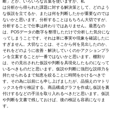
断」とか、いろいろな言葉を使いますが、私
は分析から得られた課題に対する解決策として、どのよう
な仮説を立てるか、または何を判断したかが重要なのでは
ないかと思います。分析することはもちろん大切ですが、
分析することで仕事は終わりではありません。最悪なの
は、POSデータの数字を整理しただけで分析した気分にな
ってしまうことです。それは単に事実や現象を確認したに
すぎません。大切なことは、そこから何を見出したのか、
それをどのように改善・解決していくのかアクションプラ
ンを立案することが一番ではないかと思います。棚割り
は、その見出された仮設や判断を具現化したものになって
いるべきものだと思います。仮説や判断に強烈な説得力を
持たせられるまで知恵を絞ることに時間をかけるべきで
す。その為に以前にも申し上げましたが、品揃えのマトリ
ックスを作り検証する、商品構成グラフを作成し仮説を裏
付けするなどの手法を取り入れるべきだと思います。仮説
や判断を文書で残しておけば、後の検証も容易になりま
す。