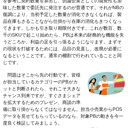
を参考に契約数量を算出し、勿論企業としての成長性も加
味した数量で委託先に発注するのが普通です。それがNBの
復調により、当初予定した数量が消化できなくなれば、製
品在庫もさることながら仕掛かり在庫の消化もきつくなっ
てきます。しかも引き取り期限付きです。これが数百、数
千のSKUで起こり始めたら、PBは本来の財務的な機能を失
うどころか、利益の足を引っ張るようになります。まずそ
の現状を打破するためには、品目の見直し、改廃が必要に
なるということです。通常の棚割で行われていることと同
じです。
問題はそこから先の行動です。皆様
が担当しているカテゴリーのPBがカ
ットと判断されたら、それこそ大きな
チャンス到来ですが、すぐさまシェア
を拡大するためのプレゼン、商談の準
備に取り掛からなくてはなりません。担当小売業からPOS
データを見せてもらっているのなら、対象PBの動きを今一
度良く検証してみましょう。