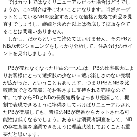
ではカットではなくリニューアルだった場合はどうでし
ょうか。この場合は手ごわいことになります。当然ターゲ
ットとしているNBを凌駕するような価格と規格で商品を見
直すでしょうし、継続と決めた以上は徹底して拡販を企て
ることは間違いありません。
しかし、だからといって諦めてはいけません。そのPBと
NBのポジショニングをしっかり分析して、住み分けのポイ
ントを見出しましょう。
PBが売れなくなった理由の一つには、PBの比率拡大によ
りお客様にとって選択肢の少ない＝選ぶ楽しさのない売場
が広がった、ということもあります。つまりPBとNBを比
較購買できる売場こそお客さまに支持される売場なので
す。ですからPBとNBの長所短所をはっきり把握して、棚
割で表現できるように準備をしておけばリニューアルされ
たPBが登場しても、皆様のNBが定番からカットされる可
能性は低くなるでしょう。あるいは消費者調査をして、NB
の存在意義を強調できるように理論武装しておくことも重
要だと思います。