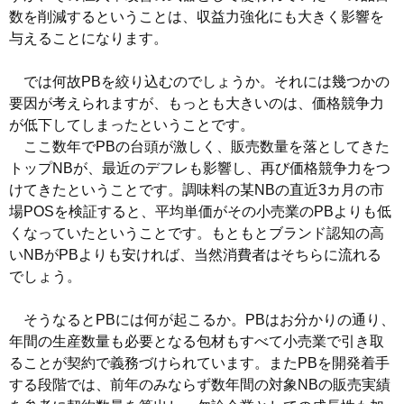
数を削減するということは、収益力強化にも大きく影響を
与えることになります。
では何故PBを絞り込むのでしょうか。それには幾つかの
要因が考えられますが、もっとも大きいのは、価格競争力
が低下してしまったということです。
ここ数年でPBの台頭が激しく、販売数量を落としてきた
トップNBが、最近のデフレも影響し、再び価格競争力をつ
けてきたということです。調味料の某NBの直近3カ月の市
場POSを検証すると、平均単価がその小売業のPBよりも低
くなっていたということです。もともとブランド認知の高
いNBがPBよりも安ければ、当然消費者はそちらに流れる
でしょう。
そうなるとPBには何が起こるか。PBはお分かりの通り、
年間の生産数量も必要となる包材もすべて小売業で引き取
ることが契約で義務づけられています。またPBを開発着手
する段階では、前年のみならず数年間の対象NBの販売実績