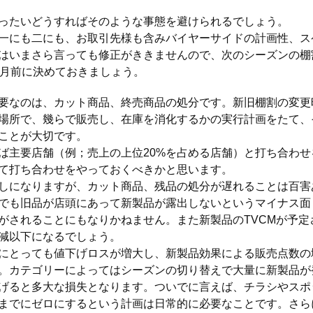
たいどうすればそのような事態を避けられるでしょう。
にも二にも、お取引先様も含みバイヤーサイドの計画性、ス
はいまさら言っても修正がききませんので、次のシーズンの棚
ヵ月前に決めておきましょう。
なのは、カット商品、終売商品の処分です。新旧棚割の変更
場所で、幾らで販売し、在庫を消化するかの実行計画をたて、
ことが大切です。
主要店舗（例；売上の上位20%を占める店舗）と打ち合わせ
て打ち合わせをやっておくべきかと思います。
になりますが、カット商品、残品の処分が遅れることは百害
でも旧品が店頭にあって新製品が露出しないというマイナス面
がされることにもなりかねません。また新製品のTVCMが予
減以下になるでしょう。
とっても値下げロスが増大し、新製品効果による販売点数の
。カテゴリーによってはシーズンの切り替えで大量に新製品が
げると多大な損失となります。ついでに言えば、チラシやスポ
までにゼロにするという計画は日常的に必要なことです。さら