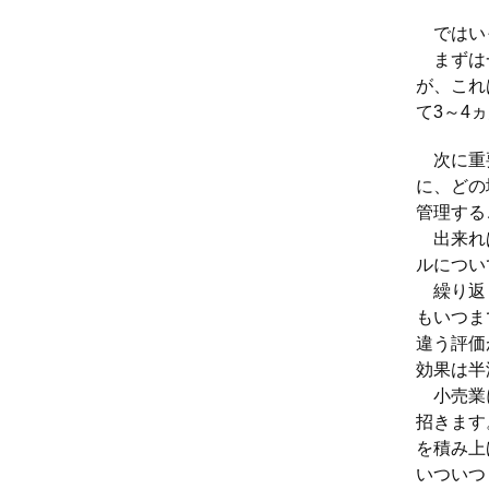
ではいっ
まずは一
が、これ
て3～4
次に重要
に、どの
管理する
出来れば
ルについ
繰り返し
もいつま
違う評価
効果は半
小売業に
招きます
を積み上
いついつ