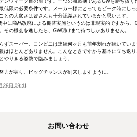
デンウィーク目の前です。一つの商戦期であるGWを勝ち抜く
最低限の必要条件です。メーカー様にとってもピーク時にしっ
ことの大変さは皆さんも十分認識されているかと思います。
中に商品改廃による棚替実施というのは非現実的ですから、
。その機会を逸したら、GW明けまで待つしかありません。
ずスーパー、コンビニは連続何ヶ月も前年割れが続いていま
報はほとんどありません。こんなときですから基本に立ち返り
とやりきる姿勢で臨みましょう。
力が実り、ビッグチャンスが到来しますように。
月29日 09:41
お問い合わせ