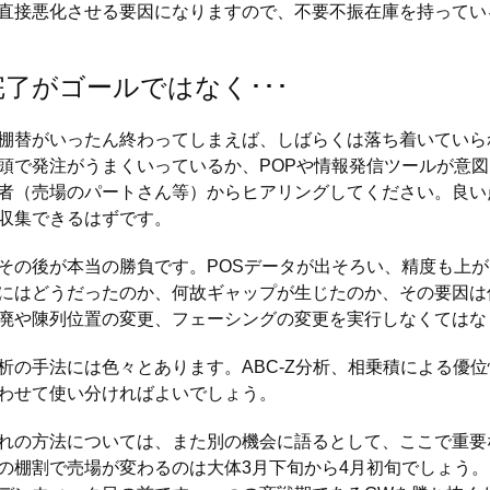
直接悪化させる要因になりますので、不要不振在庫を持ってい
了がゴールではなく･･･
替がいったん終わってしまえば、しばらくは落ち着いていられ
頭で発注がうまくいっているか、POPや情報発信ツールが意
者（売場のパートさん等）からヒアリングしてください。良い
収集できるはずです。
の後が本当の勝負です。POSデータが出そろい、精度も上が
にはどうだったのか、何故ギャップが生じたのか、その要因は
廃や陳列位置の変更、フェーシングの変更を実行しなくてはな
の手法には色々とあります。ABC-Z分析、相乗積による優位
わせて使い分ければよいでしょう。
の方法については、また別の機会に語るとして、ここで重要
の棚割で売場が変わるのは大体3月下旬から4月初旬でしょう。