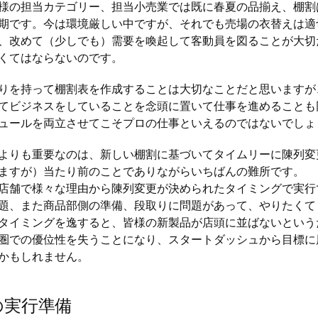
の担当カテゴリー、担当小売業では既に春夏の品揃え、棚割
期です。今は環境厳しい中ですが、それでも売場の衣替えは適
、改めて（少しでも）需要を喚起して客動員を図ることが大切
くてはならないのです。
を持って棚割表を作成することは大切なことだと思いますが
てビジネスをしていることを念頭に置いて仕事を進めることも
ュールを両立させてこそプロの仕事といえるのではないでしょ
りも重要なのは、新しい棚割に基づいてタイムリーに陳列変
ますが）当たり前のことでありながらいちばんの難所です。
舗で様々な理由から陳列変更が決められたタイミングで実行
題、また商品部側の準備、段取りに問題があって、やりたくて
タイミングを逸すると、皆様の新製品が店頭に並ばないという
圏での優位性を失うことになり、スタートダッシュから目標に
かもしれません。
の実行準備