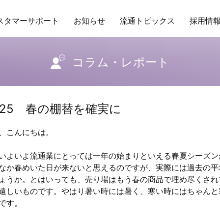
スタマーサポート
お知らせ
流通トピックス
採用情
ング
場POSデータ
業務委託
アクセス
トレンド
保守ヘルプデスクサービス
研修
商品データベース
企業理念
RDS
バイヤーの独り言
行動指針
その他サービ
販促カレ
コラム・レポート
l.25 春の棚替を確実に
、こんにちは。
よいよ流通業にとっては一年の始まりといえる春夏シーズン
なか春めいた日が来ないと思えるのですが、実際には過去の平
ょうか。とはいっても、売り場はもう春の商品で埋め尽くされ
遠しいものです。やはり暑い時には暑く、寒い時にはちゃんと
です。