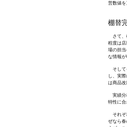
営数値を
棚替完
さて、棚
程度は店
場の担当
な情報が
そしてそ
し、実際
は商品改
実績分析
特性に合
それぞれ
ぜなら春