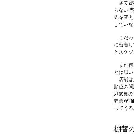
さて皆様
らない時
先を変え
していな
こだわり
に密着し
とスケジ
また何よ
とは思い
店舗は店
順位の問
列変更の
売業が商
ってくる
棚替