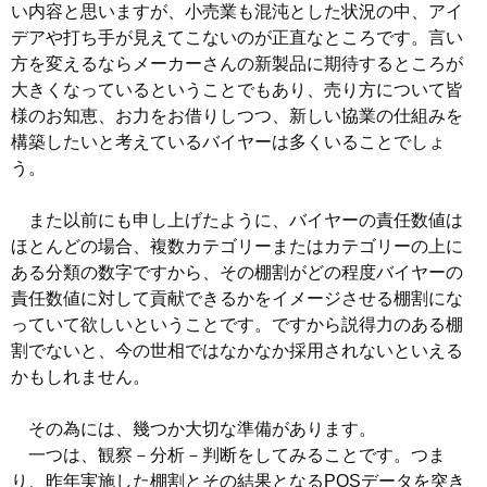
い内容と思いますが、小売業も混沌とした状況の中、アイ
デアや打ち手が見えてこないのが正直なところです。言い
方を変えるならメーカーさんの新製品に期待するところが
大きくなっているということでもあり、売り方について皆
様のお知恵、お力をお借りしつつ、新しい協業の仕組みを
構築したいと考えているバイヤーは多くいることでしょ
う。
また以前にも申し上げたように、バイヤーの責任数値は
ほとんどの場合、複数カテゴリーまたはカテゴリーの上に
ある分類の数字ですから、その棚割がどの程度バイヤーの
責任数値に対して貢献できるかをイメージさせる棚割にな
っていて欲しいということです。ですから説得力のある棚
割でないと、今の世相ではなかなか採用されないといえる
かもしれません。
その為には、幾つか大切な準備があります。
一つは、観察－分析－判断をしてみることです。つま
り、昨年実施した棚割とその結果となるPOSデータを突き