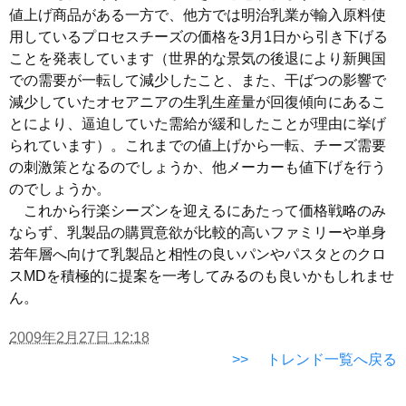
値上げ商品がある一方で、他方では明治乳業が輸入原料使
用しているプロセスチーズの価格を3月1日から引き下げる
ことを発表しています（世界的な景気の後退により新興国
での需要が一転して減少したこと、また、干ばつの影響で
減少していたオセアニアの生乳生産量が回復傾向にあるこ
とにより、逼迫していた需給が緩和したことが理由に挙げ
られています）。これまでの値上げから一転、チーズ需要
の刺激策となるのでしょうか、他メーカーも値下げを行う
のでしょうか。
これから行楽シーズンを迎えるにあたって価格戦略のみ
ならず、乳製品の購買意欲が比較的高いファミリーや単身
若年層へ向けて乳製品と相性の良いパンやパスタとのクロ
スMDを積極的に提案を一考してみるのも良いかもしれませ
ん。
2009年2月27日 12:18
>> トレンド一覧へ戻る