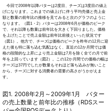
今回で2008年以降バターは2度目、チーズは3度目の値上
げになります。これまでの値上げに伴う平均売価と売上金
額と数量の前年比の推移を見てみると次のグラフのように
なります。（図1・2）バターは2008年6月が価格のピーク
で、それ以降も数量は前年比を大きく下回りました。価格
を上げたことで売上金額は前年比前後といった状況です
（図1）。他方で、チーズは価格のピークを昨年の12月に迎
えた後も特に落ち込む気配はなく、直近の12か月間では価
格の段階的な上昇により売上金額は7月を除く全ての月で前
年を上回っています（図2）。この12か月間での価格の幅は
チーズは37円でしたが数量もそれほど落ち込みが無いこと
から、チーズに対する消費者の需要の高さがうかがえま
す。
図1. 2008年2月～2009年1月 バター
の売上数量と前年比の推移（RDSスー
パー全国POSデータより）