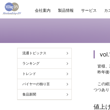
会社案内
製品情報
サービス
カ
商圏分析
POS分析
棚分析
会社概要
ランキ
市
vo
流通トピックス
ランキング
皆様、2
昨年後半
トレンド
この経済
バイヤーの独り言
つつあり
食品新聞
値上