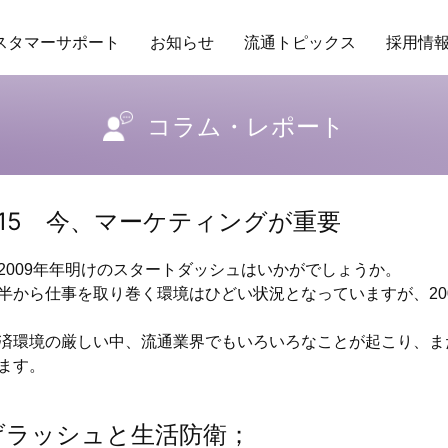
スタマーサポート
お知らせ
流通トピックス
採用情
ング
場POSデータ
業務委託
アクセス
トレンド
保守ヘルプデスクサービス
研修
商品データベース
企業理念
RDS
バイヤーの独り言
行動指針
その他サービ
販促カレ
コラム・レポート
l.15 今、マーケティングが重要
009年年明けのスタートダッシュはいかがでしょうか。
から仕事を取り巻く環境はひどい状況となっていますが、20
環境の厳しい中、流通業界でもいろいろなことが起こり、ま
ます。
げラッシュと生活防衛；