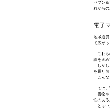
セブン＆
れからの
電子
地域通貨
て広がっ
これらの
論を固め
しかし、
を乗り切
こんなと
では、環
書物やイ
性のある
とはいえ