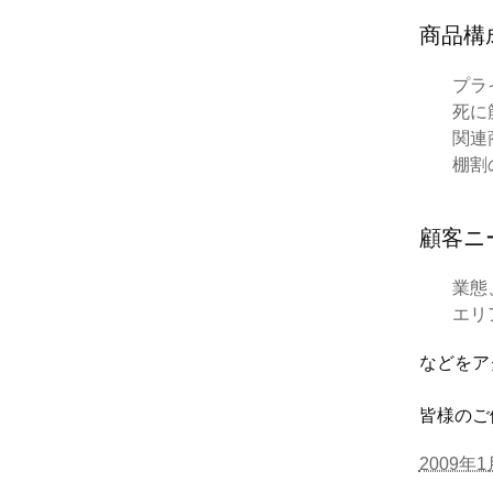
商品構
プラ
死に
関連
棚割
顧客ニ
業態
エリ
などをア
皆様のご
2009年1