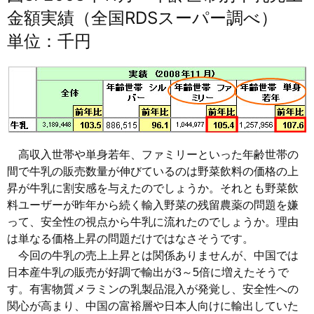
金額実績（全国RDSスーパー調べ）
単位：千円
高収入世帯や単身若年、ファミリーといった年齢世帯の
間で牛乳の販売数量が伸びているのは野菜飲料の価格の上
昇が牛乳に割安感を与えたのでしょうか。それとも野菜飲
料ユーザーが昨年から続く輸入野菜の残留農薬の問題を嫌
って、安全性の視点から牛乳に流れたのでしょうか。理由
は単なる価格上昇の問題だけではなさそうです。
今回の牛乳の売上上昇とは関係ありませんが、中国では
日本産牛乳の販売が好調で輸出が3～5倍に増えたそうで
す。有害物質メラミンの乳製品混入が発覚し、安全性への
関心が高まり、中国の富裕層や日本人向けに輸出していた