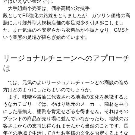
とはいえない状況です。
大手組織小売業は、価格高騰の対抗手
段としてPB強化の路線をとりましたが、ガソリン価格の高
騰により郊外型大規模店舗の客足減少を引き起こしまし
た。また気温の不安定さから衣料品が不振となり、GMSと
いう業態の足場が揺らぎ始めています。
リージョナルチェーンへのアプローチ
は
では、元気のよいリージョナルチェーンとの商談の進め
方はどのようにしたらよいのでしょうか。
まず、味噌や醤油に代表される地場の文化を象徴するよ
うなカテゴリーでは、やはり地元のメーカー、商材を中心
にした品揃え、棚割を肯定せざるを得ません。それはその
ブランドの商品が売り場に並んでいなかったら、地域のお
客さまからの支持は得られませんから当然のことです。長
年その地域で生活してきたお客様の文化を否定するような