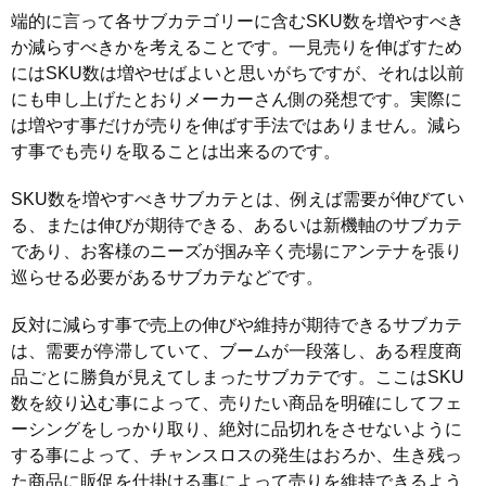
端的に言って各サブカテゴリーに含むSKU数を増やすべき
か減らすべきかを考えることです。一見売りを伸ばすため
にはSKU数は増やせばよいと思いがちですが、それは以前
にも申し上げたとおりメーカーさん側の発想です。実際に
は増やす事だけが売りを伸ばす手法ではありません。減ら
す事でも売りを取ることは出来るのです。
SKU数を増やすべきサブカテとは、例えば需要が伸びてい
る、または伸びが期待できる、あるいは新機軸のサブカテ
であり、お客様のニーズが掴み辛く売場にアンテナを張り
巡らせる必要があるサブカテなどです。
反対に減らす事で売上の伸びや維持が期待できるサブカテ
は、需要が停滞していて、ブームが一段落し、ある程度商
品ごとに勝負が見えてしまったサブカテです。ここはSKU
数を絞り込む事によって、売りたい商品を明確にしてフェ
ーシングをしっかり取り、絶対に品切れをさせないように
する事によって、チャンスロスの発生はおろか、生き残っ
た商品に販促を仕掛ける事によって売りを維持できるよう