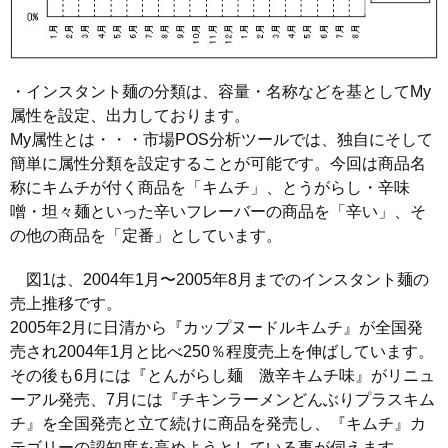
・インスタント麺の分類は、容量・名称などを基としてMy
属性を設定、出力しております。
My属性とは・・・市場POS分析ツールでは、独自にそして
簡単に属性分類を設定することが可能です。今回は商品名
称にキムチが付く商品を「キムチ」、とうがらし・辛味
噌・坦々麺といった辛いフレーバーの商品を「辛い」、そ
の他の商品を「定番」としています。
図1は、2004年1月〜2005年8月までのインスタント麺の
売上推移です。
2005年2月に日清から『カップヌードルキムチ』が全国発
売され2004年1月と比べ250％程度売上を伸ばしています。
その後も6月には『とんがらし麺 激辛キムチ味』がリニュ
ーアル発売、7月には『チキンラーメンどんぶりプラスキム
チ』を全国発売と立て続けに商品を発売し、『キムチ』カ
テゴリーの認知度を高めようとしている事が伺えます。