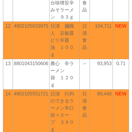
台味噌旨辛
食
みそラーメ
品
ン ９３ｇ
12
4902105033975
日清 麺職
日
104,711
NEW
人 豆板醤
清
ピリ辛醤
食
油 １００
品
ｇ
13
8801043150606
農心 辛ラ
–
93,953
0.71
ーメン
袋 １２０
ｇ
14
4902105551721
日清 行列
日
89,440
NEW
のできるラ
清
ーメン辛口
食
担々スー
品
プ ３９０
ｇ