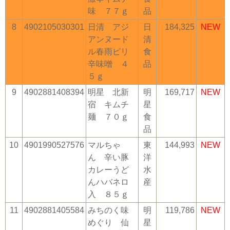
味 ７７ｇ
品
8
4902105030301
日清 アジ
日
184,325
NEW
アンヌード
清
ル春雨ピリ
食
辛味噌 ４
品
５ｇ
9
4902881408394
明星 北新
明
169,717
NEW
宿 キムチ
星
麺 ７０ｇ
食
品
10
4901990527576
マルちゃ
東
144,993
NEW
ん 辛い豚
洋
カレーうど
水
んハバネロ
産
入 ８５ｇ
11
4902881405584
みちのく味
明
119,786
NEW
めぐり 仙
星