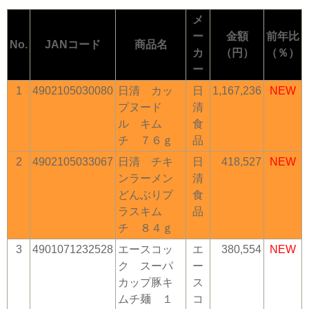
メ
ー
金額
前年比
No.
JANコード
商品名
カ
（円）
（％）
ー
1
4902105030080
日清 カッ
日
1,167,236
NEW
プヌード
清
ル キム
食
チ ７６ｇ
品
2
4902105033067
日清 チキ
日
418,527
NEW
ンラーメン
清
どんぶりプ
食
ラスキム
品
チ ８４ｇ
3
4901071232528
エースコッ
エ
380,554
NEW
ク スーパ
ー
カップ豚キ
ス
ムチ麺 １
コ