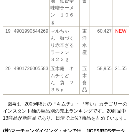
地 仙台辛
吉
味噌ラーメ
ン １０６
ｇ
19
4901990544269
マルちゃ
東
60,427
NEW
ん 麺づく
洋
り赤辛ざる
水
ラーメン
産
３２２ｇ
20
4901726005583
五木庵 キ
五
58,955
21.55
ムチうど
木
ん 袋 ２
食
３５ｇ
品
図4は、2005年8月の『キムチ』・『辛い』カテゴリーの
インスタント麺の単品別の売上ランキングです。20商品中
13商品が新商品であり、日清で上位7商品を占めています。
(株)マーチャンダイジング・オンでは、JICFS/RDSデータ