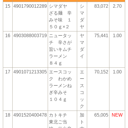
15
4901790012289
シマダヤ
シ
83,072
2.70
ざる麺 辛
マ
みそ味 １
ダ
５０ｇ×２
ヤ
16
4903088003719
ニュータッ
ヤ
75,441
1.00
チ 辛さが
マ
旨いキムチ
ダ
ラーメン
イ
８４ｇ
17
4901071213305
エースコッ
エ
70,152
1.00
ク わかめ
ー
ラーメンね
ス
ぎ辛みそ
コ
１０４ｇ
ッ
ク
18
4901520400478
カトキチ
加
65,005
NEW
東北ご当
ト