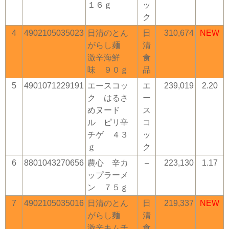
１６ｇ
ッ
ク
4
4902105035023
日清のとん
日
310,674
NEW
がらし麺
清
激辛海鮮
食
味 ９０ｇ
品
5
4901071229191
エースコッ
エ
239,019
2.20
ク はるさ
ー
めヌード
ス
ル ピリ辛
コ
チゲ ４３
ッ
ｇ
ク
6
8801043270656
農心 辛カ
–
223,130
1.17
ップラーメ
ン ７５ｇ
7
4902105035016
日清のとん
日
219,337
NEW
がらし麺
清
激辛キムチ
食